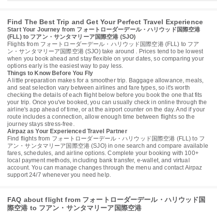
Find The Best Trip and Get Your Perfect Travel Experience
Start Your Journey from フォートローダーデール・ハリウッド国際空港
(FLL) to フアン・サンタマリーア国際空港 (SJO)
Flights from フォートローダーデール・ハリウッド国際空港 (FLL) to フア
ン・サンタマリーア国際空港 (SJO) take around . Prices tend to be lowest
when you book ahead and stay flexible on your dates, so comparing your
options early is the easiest way to pay less.
Things to Know Before You Fly
A little preparation makes for a smoother trip. Baggage allowance, meals,
and seat selection vary between airlines and fare types, so it's worth
checking the details of each flight below before you book the one that fits
your trip. Once you've booked, you can usually check in online through the
airline's app ahead of time, or at the airport counter on the day. And if your
route includes a connection, allow enough time between flights so the
journey stays stress-free.
Airpaz as Your Experienced Travel Partner
Find flights from フォートローダーデール・ハリウッド国際空港 (FLL) to フ
アン・サンタマリーア国際空港 (SJO) in one search and compare available
fares, schedules, and airline options. Complete your booking with 100+
local payment methods, including bank transfer, e-wallet, and virtual
account. You can manage changes through the menu and contact Airpaz
support 24/7 whenever you need help.
FAQ about flight from フォートローダーデール・ハリウッド国
際空港 to フアン・サンタマリーア国際空港