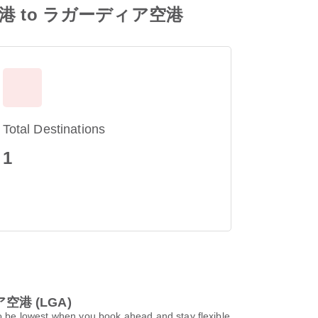
際空港 to ラガーディア空港
Total Destinations
1
空港 (LGA)
st when you book ahead and stay flexible