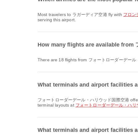
Most travelers to ラガーディア空港 fly with
フロンティ
serving this airport.
How many flights are avai
There are 18 flights from フォートロー
What terminals and airport fa
フォートローダーデール・ハリウッド国際空港 offers and many other amenities to enhance your travel experience. You can check detailed information about facilities and
terminal layouts at
フォートローダーデール・ハリ
What terminals and airport facilit