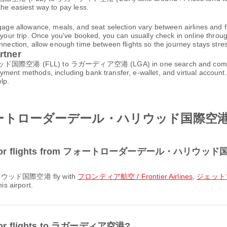
the easiest way to pay less.
gage allowance, meals, and seat selection vary between airlines and fa
 your trip. Once you've booked, you can usually check in online through
nnection, allow enough time between flights so the journey stays stres
rtner
(FLL) to ラガーディア空港 (LGA) in one search and compare avai
ayment methods, including bank transfer, e-wallet, and virtual acco
lp.
from フォートローダーデール・ハリウッド国際
opular for flights from フォートローダーデール・ハリウ
リウッド国際空港 fly with
フロンティア航空 / Frontier Airlines
,
ジェットブル
is airport.
ar for flights to ラガーディア空港?