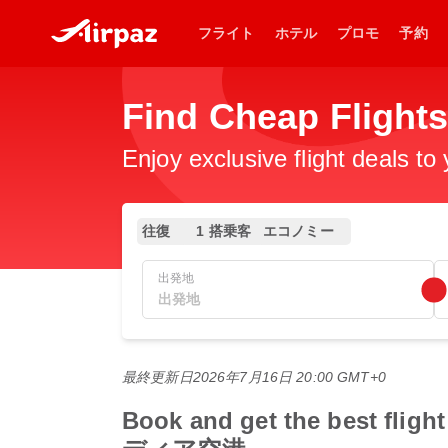
フライト
ホテル
プロモ
予約
Find Cheap Flight
Enjoy exclusive flight deals to
往復
1 搭乗客
エコノミー
出発地
最終更新日
2026年7月16日 20:00 GMT+0
Book and get the bes