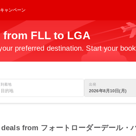
キャンペーン
s from FLL to LGA
 your preferred destination. Start your boo
到着地
出発
2026年8月10日(月)
t flight deals from フォートローダー