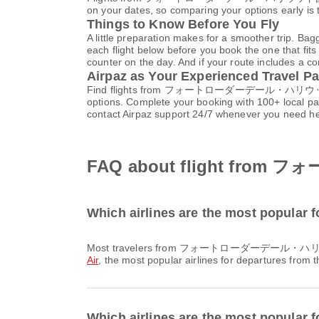
on your dates, so comparing your options early is 
Things to Know Before You Fly
A little preparation makes for a smoother trip. Bag
each flight below before you book the one that fits
counter on the day. And if your route includes a co
Airpaz as Your Experienced Travel Pa
Find flights from フォートローダーデール・ハリウッド国際空港 
options. Complete your booking with 100+ local p
contact Airpaz support 24/7 whenever you need he
FAQ about flight 
Which airlines are the most p
Most travelers from フォートローダーデール・ハ
Air
, the most popular airlines for departures from th
Which airlines are the most popul