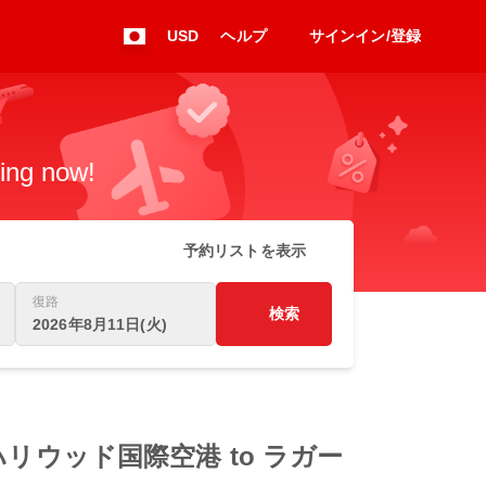
USD
ヘルプ
サインイン/登録
king now!
予約リストを表示
復路
検索
2026年8月11日(火)
デール・ハリウッド国際空港 to ラガー