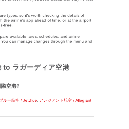
re types, so it's worth checking the details of
 the airline's app ahead of time, or at the airport
s-free.
lable fares, schedules, and airline
unt. You can manage changes through the menu and
空港 to ラガーディア空港
ッド国際空港?
ー航空 / JetBlue
,
アレジアント航空 / Allegiant