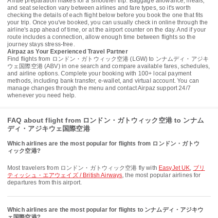
A little preparation makes for a smoother trip. Baggage allowance, meals,
and seat selection vary between airlines and fare types, so it's worth
checking the details of each flight below before you book the one that fits
your trip. Once you've booked, you can usually check in online through the
airline's app ahead of time, or at the airport counter on the day. And if your
route includes a connection, allow enough time between flights so the
journey stays stress-free.
Airpaz as Your Experienced Travel Partner
Find flights from ロンドン・ガトウィック空港 (LGW) to ンナムディ・アジキ
ウェ国際空港 (ABV) in one search and compare available fares, schedules,
and airline options. Complete your booking with 100+ local payment
methods, including bank transfer, e-wallet, and virtual account. You can
manage changes through the menu and contact Airpaz support 24/7
whenever you need help.
FAQ about flight from ロンドン・ガトウィック空港 to ンナム
ディ・アジキウェ国際空港
Which airlines are the most popular for flights from ロンドン・ガトウ
ィック空港?
Most travelers from ロンドン・ガトウィック空港 fly with
EasyJet UK
,
ブリ
ティッシュ・エアウェイズ / British Airways
, the most popular airlines for
departures from this airport.
Which airlines are the most popular for flights to ンナムディ・アジキウ
ェ国際空港?