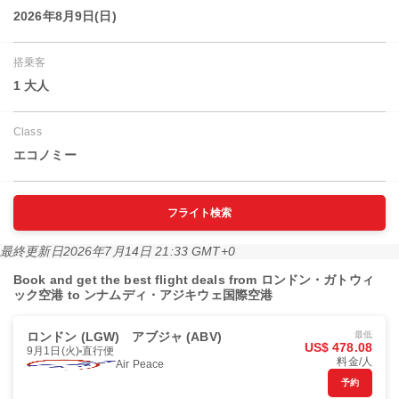
2026年8月9日(日)
搭乗客
1 大人
Class
エコノミー
フライト検索
最終更新日
2026年7月14日 21:33 GMT+0
Book and get the best flight deals from ロンドン・ガトウィ
ック空港 to ンナムディ・アジキウェ国際空港
ロンドン (LGW)
アブジャ (ABV)
最低
US$ 478.08
9月1日(火)
直行便
料金/人
Air Peace
予約