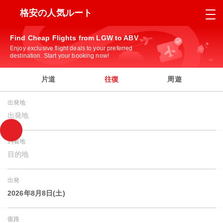
格安の人気ルート
Find Cheap Flights from LGW to ABV
Enjoy exclusive flight deals to your preferred
destination. Start your booking now!
片道
往復
周遊
出発地
出発地
到着地
目的地
出発
2026年8月8日(土)
復路