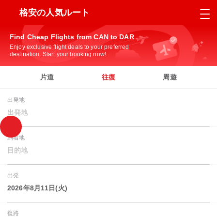
格安の人気ルート
Find Cheap Flights from CAN to DAR
Enjoy exclusive flight deals to your preferred
destination. Start your booking now!
片道
往復
周遊
出発地
出発地
到着地
目的地
出発
2026年8月11日(火)
復路