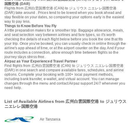
国際空港 (DAR)
Flights from 広州白雲国際空港 (CAN) to ジュリウス ニエレレ国際空港
(DAR) take around . Prices tend to be lowest when you book ahead and
stay flexible on your dates, so comparing your options early is the easiest
way to pay less.
Things to Know Before You Fly
A little preparation makes for a smoother trip. Baggage allowance, meals,
and seat selection vary between airlines and fare types, so it's worth
checking the details of each flight below before you book the one that fits
your trip. Once you've booked, you can usually check in online through the
airline's app ahead of time, or at the airport counter on the day. And if your
route includes a connection, allow enough time between flights so the
journey stays stress-free.
Airpaz as Your Experienced Travel Partner
Find flights from 広州白雲国際空港 (CAN) to ジュリウス ニエレレ国際空港
(DAR) in one search and compare available fares, schedules, and airline
options. Complete your booking with 100+ local payment methods,
including bank transfer, e-wallet, and virtual account. You can manage
changes through the menu and contact Airpaz support 24/7 whenever you
need help.
List of Available Airlines from 広州白雲国際空港 to ジュリウス
ニエレレ国際空港
Air Tanzania