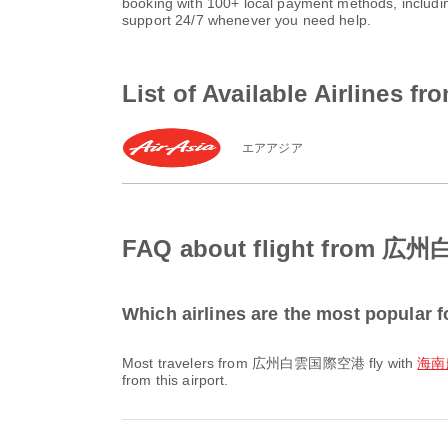
booking with 100+ local payment methods, includi
support 24/7 whenever you need help.
List of Available Air
エアアジア
FAQ about flight fr
Which airlines are the most popul
Most travelers from 広州白雲国際空港 fly with
海南航空
from this airport.