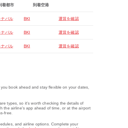
到着都市
到着空港
キナバル
BKI
運賃を確認
キナバル
BKI
運賃を確認
キナバル
BKI
運賃を確認
ook ahead and stay flexible on your dates,
re types, so it's worth checking the details of
 the airline's app ahead of time, or at the airport
s-free.
s, and airline options. Complete your