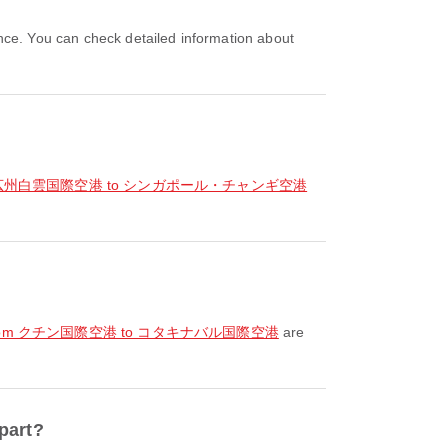
from 広州白雲国際空港 to シンガポール・チャンギ空港
t from クチン国際空港 to コタキナバル国際空港
are
part?