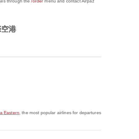
nges through the
/order
menu and contact Airpaz
国際空港
 Eastern
, the most popular airlines for departures