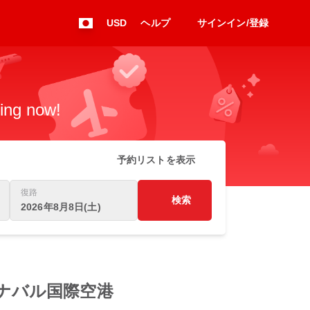
USD
ヘルプ
サインイン/登録
king now!
予約リストを表示
復路
検索
2026年8月8日(土)
 コタキナバル国際空港