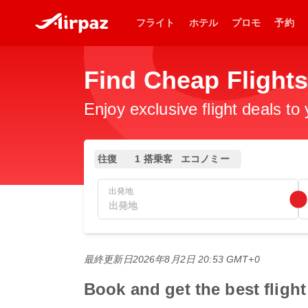
フライト
ホテル
プロモ
予約
Find Cheap Flight
Enjoy exclusive flight deals to
往復
1 搭乗客
エコノミー
出発地
最終更新日
2026年8月2日 20:53 GMT+0
Book and get the best