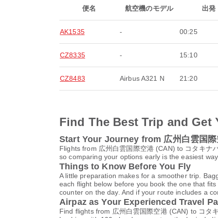
便名
航空機のモデル
出発
AK1535
-
00:25
CZ8335
-
15:10
CZ8483
Airbus A321 N
21:20
Find The Best Trip and Get 
Start Your Journey from 広州白雲
Flights from 広州白雲国際空港 (CAN) to コタキナバル国際空港 (
so comparing your options early is the easiest way
Things to Know Before You Fly
A little preparation makes for a smoother trip. Bag
each flight below before you book the one that fits
counter on the day. And if your route includes a co
Airpaz as Your Experienced Travel Pa
Find flights from 広州白雲国際空港 (CAN) to コタキナバル国