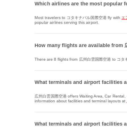
Which airlines are the most popu
Most travelers to コタキナバル国際空港 fly with
エア
popular airlines serving this airport.
How many flights are availab
There are 8 flights from 広州白雲国際空港 t
What terminals and airport facilit
広州白雲国際空港 offers Waiting Area, Car Rental, Currency Exchange Service and many other amenities to enhance your travel experience. You can check detailed
information about facilities and terminal layouts at
What terminals and airport facili