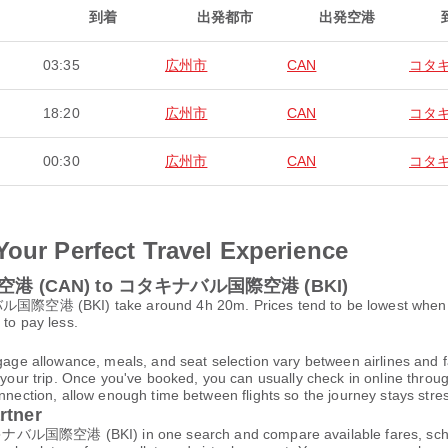
到着
出発都市
出発空港
03:35
広州市
CAN
コタ
18:20
広州市
CAN
コタ
00:30
広州市
CAN
コタ
Your Perfect Travel Experience
国際空港 (CAN) to コタキナバル国際空港 (BKI)
BKI) take around 4h 20m. Prices tend to be lowest when you b
 to pay less.
gage allowance, meals, and seat selection vary between airlines and fa
 your trip. Once you've booked, you can usually check in online through
nnection, allow enough time between flights so the journey stays stres
rtner
際空港 (BKI) in one search and compare available fares, schedule