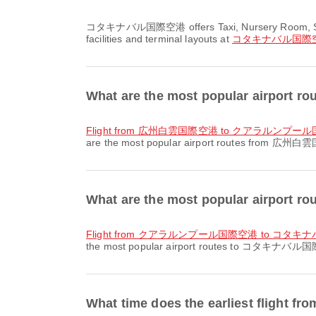
コタキナバル国際空港 offers Taxi, Nursery Room, Shuttle Bus and many other amenities to enhance your travel experience. You can check detailed information about
facilities and terminal layouts at
コタキナバル国際
What are the most popular airpo
flight from 広州白雲国際空港 to クアラルンプー
are the most popular airport routes from 広州白雲国
What are the most popular airpo
flight from クアラルンプール国際空港 to コタ
the most popular airport routes to コタキナバル国際空港.
What time does the earliest fl