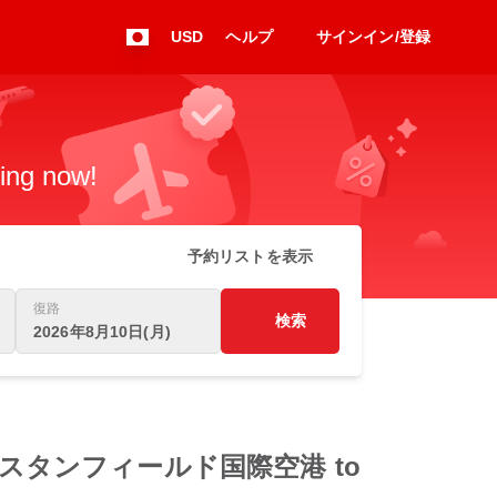
USD
ヘルプ
サインイン/登録
king now!
予約リストを表示
復路
検索
2026年8月10日(月)
バート L スタンフィールド国際空港 to