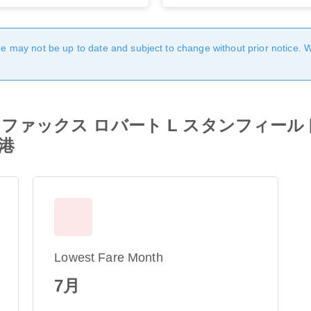
age may not be up to date and subject to change without prior notice. 
 from ハリファックス ロバート L スタンフ
港
Lowest Fare Month
7月