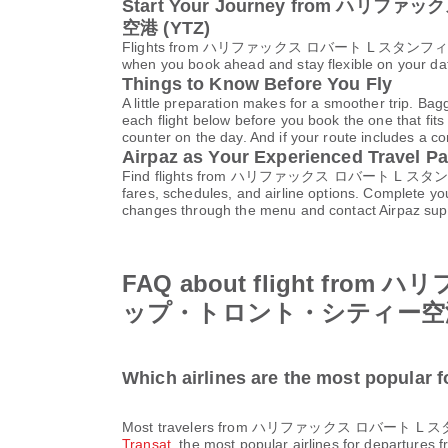
Start Your Journey from 
空港 (YTZ)
Flights from ハリファックス ロバート L スタンフィール
when you book ahead and stay flexible on your date
Things to Know Before You Fly
A little preparation makes for a smoother trip. Bag
each flight below before you book the one that fits
counter on the day. And if your route includes a co
Airpaz as Your Experienced Travel Pa
Find flights from ハリファックス ロバート L スタ
fares, schedules, and airline options. Complete y
changes through the menu and contact Airpaz sup
FAQ about flight f
ップ・トロント・シティー空
Which airlines are the most p
Most travelers from ハリファックス ロバート L
Transat
, the most popular airlines for departures fr