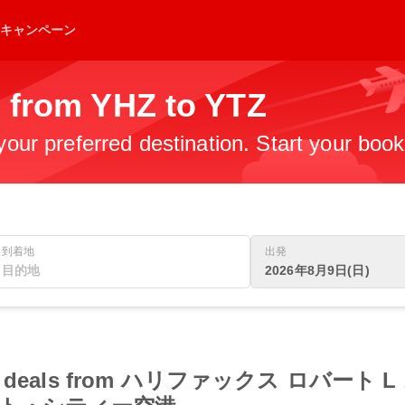
キャンペーン
s from YHZ to YTZ
 your preferred destination. Start your boo
到着地
出発
2026年8月9日(日)
t flight deals from ハリファックス ロ