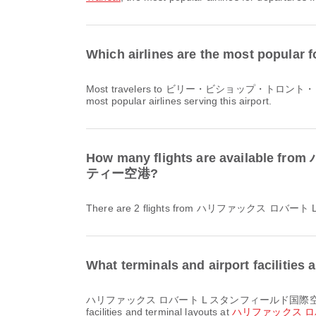
Which airlines are the most p
Most travelers to ビリー・ビショップ・トロント・
most popular airlines serving this airport.
How many flights are avai
ティー空港?
There are 2 flights from ハリファッ
What terminals and airport fa
ハリファックス ロバート L スタンフィールド国際空港 offers and many other amenities to enhance your travel experience. You can check detailed information about
facilities and terminal layouts at
ハリファックス ロ