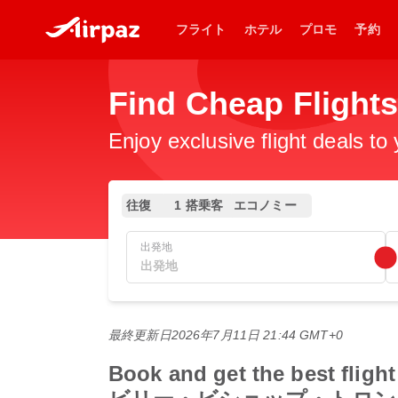
フライト
ホテル
プロモ
予約
Find Cheap Flight
Enjoy exclusive flight deals to
往復
1 搭乗客
エコノミー
出発地
最終更新日
2026年7月11日 21:44 GMT+0
Book and get the bes