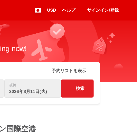
USD
ヘルプ
サインイン/登録
king now!
予約リストを表示
復路
検索
2026年8月11日(火)
ピアソン国際空港