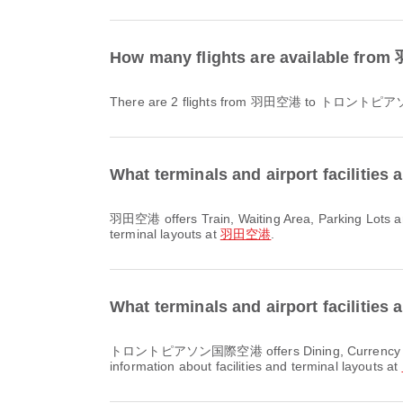
How many flights are availab
There are 2 flights from 羽田空港 to トロン
What terminals and airport facilitie
羽田空港 offers Train, Waiting Area, Parking Lots and many other amenities to enhance your travel experience. You can check detailed information about facilities and
terminal layouts at
羽田空港
.
What terminals and airport facil
トロントピアソン国際空港 offers Dining, Currency Exchange Service, Nursery Room and many other amenities to enhance your travel experience. You can check detailed
information about facilities and terminal layouts at