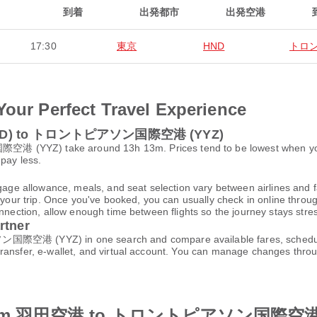
到着
出発都市
出発空港
17:30
東京
HND
トロ
Your Perfect Travel Experience
 (HND) to トロントピアソン国際空港 (YYZ)
Z) take around 13h 13m. Prices tend to be lowest when you boo
 pay less.
gage allowance, meals, and seat selection vary between airlines and fa
 your trip. Once you've booked, you can usually check in online through
nnection, allow enough time between flights so the journey stays stres
rtner
 (YYZ) in one search and compare available fares, schedules, 
transfer, e-wallet, and virtual account. You can manage changes thro
lines from 羽田空港 to トロントピアソン国際空