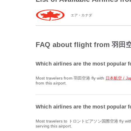
エア・カナダ
FAQ about flight fr
Which airlines are the most popular
Most travelers from 羽田空港 fly with
日本航空 / Japa
from this airport.
Which airlines are the most pop
Most travelers to トロントピアソン国際空港 fly wi
serving this airport.