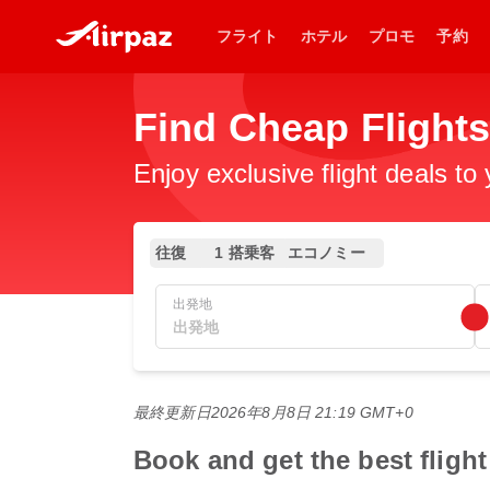
フライト
ホテル
プロモ
予約
Find Cheap Flight
Enjoy exclusive flight deals to
往復
1 搭乗客
エコノミー
出発地
最終更新日
2026年8月8日 21:19 GMT+0
Book and get the best