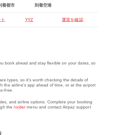
到着都市
到着空港
ント
YYZ
運賃を確認
k ahead and stay flexible on your dates, so
re types, so it's worth checking the details of
 the airline's app ahead of time, or at the airport
s-free.
and airline options. Complete your booking
ugh the
/order
menu and contact Airpaz support
港