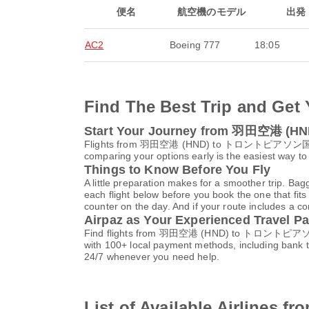
便名
航空機のモデル
出発
AC2
Boeing 777
18:05
Find The Best Trip and Get 
Start Your Journey from 羽田空港
Flights from 羽田空港 (HND) to トロントピアソン国際空港 (YY
comparing your options early is the easiest way to
Things to Know Before You Fly
A little preparation makes for a smoother trip. Bag
each flight below before you book the one that fits
counter on the day. And if your route includes a co
Airpaz as Your Experienced Travel Pa
Find flights from 羽田空港 (HND) to トロントピアソン国際空港
with 100+ local payment methods, including bank 
24/7 whenever you need help.
List of Available Air