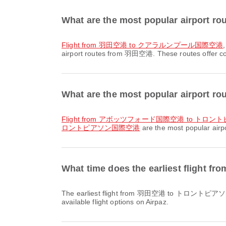
What are the most popular airport
flight from 羽田空港 to クアラルンプール国際空港
airport routes from 羽田空港. These routes offer con
What are the most popular airp
flight from アボッツフォード国際空港 to ト
ロントピアソン国際空港
are the most popular ai
What time does the earliest fl
The earliest flight from 羽田空港 to トロントピアソン国際空港 with 全日本空輸 / All Nippon Airways departs at 18:05. You can find this schedule and compare other
available flight options on Airpaz.