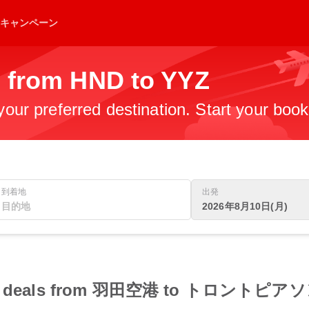
キャンペーン
s from HND to YYZ
 your preferred destination. Start your boo
到着地
出発
2026年8月10日(月)
 flight deals from 羽田空港 to トロント