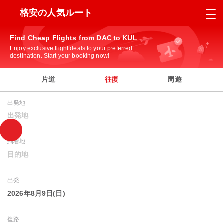
格安の人気ルート
Find Cheap Flights from DAC to KUL
Enjoy exclusive flight deals to your preferred
destination. Start your booking now!
片道
往復
周遊
出発地
出発地
到着地
目的地
出発
2026年8月9日(日)
復路