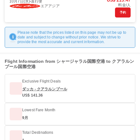
US$ 215.47
10月7日(水)
直行便
料金/人
エアアジア
予約
Please note that the prices listed on this page may not be up to
date and subject to change without prior notice. We strive to
provide the most accurate and current information.
Flight Information from シャージャラル国際空港 to クアラルン
プール国際空港
Exclusive Flight Deals
ダッカ - クアラルンプール
US$ 141.36
Lowest Fare Month
9月
Total Destinations