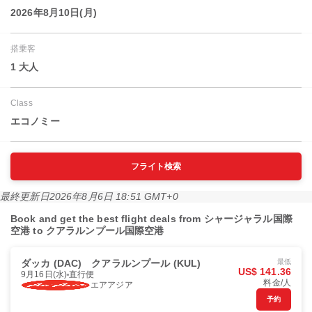
2026年8月10日(月)
搭乗客
1 大人
Class
エコノミー
フライト検索
最終更新日
2026年8月6日 18:51 GMT+0
Book and get the best flight deals from シャージャラル国際
空港 to クアラルンプール国際空港
ダッカ (DAC)
クアラルンプール (KUL)
最低
US$ 141.36
9月16日(水)
直行便
料金/人
エアアジア
予約