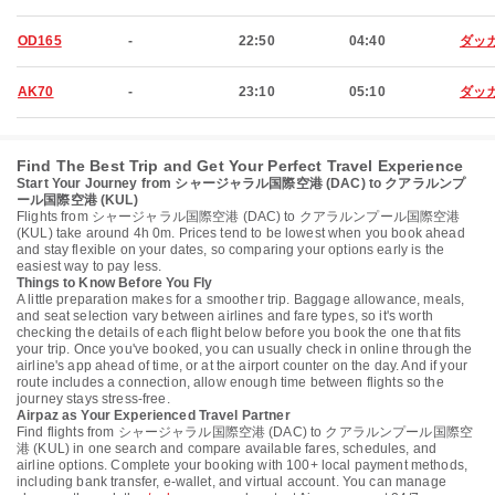
OD165
-
22:50
04:40
ダッ
AK70
-
23:10
05:10
ダッ
Find The Best Trip and Get Your Perfect Travel Experience
Start Your Journey from シャージャラル国際空港 (DAC) to クアラルンプ
ール国際空港 (KUL)
Flights from シャージャラル国際空港 (DAC) to クアラルンプール国際空港
(KUL) take around 4h 0m. Prices tend to be lowest when you book ahead
and stay flexible on your dates, so comparing your options early is the
easiest way to pay less.
Things to Know Before You Fly
A little preparation makes for a smoother trip. Baggage allowance, meals,
and seat selection vary between airlines and fare types, so it's worth
checking the details of each flight below before you book the one that fits
your trip. Once you've booked, you can usually check in online through the
airline's app ahead of time, or at the airport counter on the day. And if your
route includes a connection, allow enough time between flights so the
journey stays stress-free.
Airpaz as Your Experienced Travel Partner
Find flights from シャージャラル国際空港 (DAC) to クアラルンプール国際空
港 (KUL) in one search and compare available fares, schedules, and
airline options. Complete your booking with 100+ local payment methods,
including bank transfer, e-wallet, and virtual account. You can manage