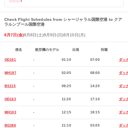
1
Check Flight Schedules from シャージャラル国際空港 to クア
ラルンプール国際空港
8月7日(金)
8月8日(土)
8月9日(日)
8月10日(月)
便名
航空機のモデル
出発
到着
OD161
-
01:10
07:00
ダッ
MH197
-
02:05
08:00
ダッ
BS315
-
08:25
14:20
ダッ
OD163
-
11:20
17:10
ダッ
MH103
-
12:15
18:15
ダッ
BG386
-
21:10
03:05
ダッ