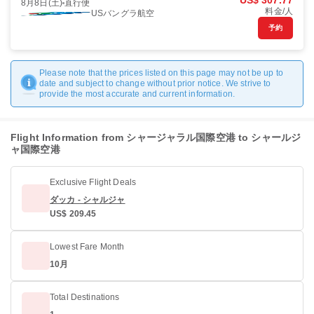
US$ 307.77
8月8日(土)
直行便
料金/人
USバングラ航空
予約
Please note that the prices listed on this page may not be up to
date and subject to change without prior notice. We strive to
provide the most accurate and current information.
Flight Information from シャージャラル国際空港 to シャールジ
ャ国際空港
Exclusive Flight Deals
ダッカ - シャルジャ
US$ 209.45
Lowest Fare Month
10月
Total Destinations