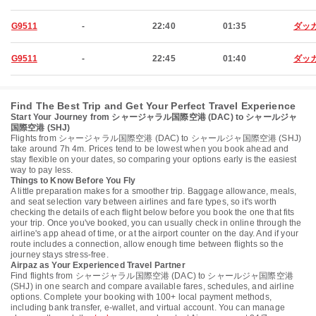
G9511
-
22:40
01:35
ダッ
G9511
-
22:45
01:40
ダッ
Find The Best Trip and Get Your Perfect Travel Experience
Start Your Journey from シャージャラル国際空港 (DAC) to シャールジャ
国際空港 (SHJ)
Flights from シャージャラル国際空港 (DAC) to シャールジャ国際空港 (SHJ)
take around 7h 4m. Prices tend to be lowest when you book ahead and
stay flexible on your dates, so comparing your options early is the easiest
way to pay less.
Things to Know Before You Fly
A little preparation makes for a smoother trip. Baggage allowance, meals,
and seat selection vary between airlines and fare types, so it's worth
checking the details of each flight below before you book the one that fits
your trip. Once you've booked, you can usually check in online through the
airline's app ahead of time, or at the airport counter on the day. And if your
route includes a connection, allow enough time between flights so the
journey stays stress-free.
Airpaz as Your Experienced Travel Partner
Find flights from シャージャラル国際空港 (DAC) to シャールジャ国際空港
(SHJ) in one search and compare available fares, schedules, and airline
options. Complete your booking with 100+ local payment methods,
including bank transfer, e-wallet, and virtual account. You can manage