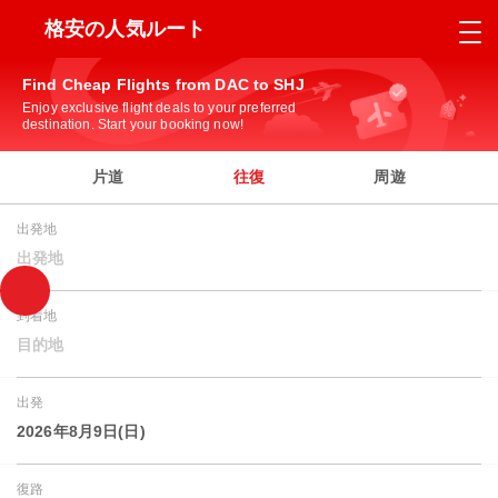
格安の人気ルート
Find Cheap Flights from DAC to SHJ
Enjoy exclusive flight deals to your preferred
destination. Start your booking now!
片道
往復
周遊
出発地
出発地
到着地
目的地
出発
2026年8月9日(日)
復路