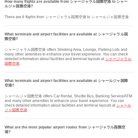
How many flights are available from シャージャラル国際空港 to シャー
ルジャ国際空港?
There are 8 flights from シャージャラル国際空港 to シャールジャ国際空港.
What terminals and airport facilities are available at シャージャラル国
際空港?
シャージャラル国際空港 offers Smoking Area, Lounge, Parking Lots and
many other amenities to enhance your travel experience. You can check
detailed information about facilities and terminal layouts at
シャージャラル
国際空港
.
What terminals and airport facilities are available at シャールジャ国際
空港?
シャールジャ国際空港 offers Car Rental, Shuttle Bus, Banking Service/ATM
and many other amenities to enhance your travel experience. You can
check detailed information about facilities and terminal layouts at
シャール
ジャ国際空港
.
What are the most popular airport routes from シャージャラル国際空
港?