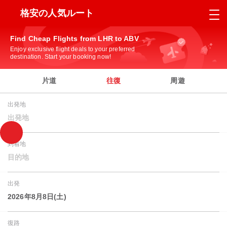
格安の人気ルート
Find Cheap Flights from LHR to ABV
Enjoy exclusive flight deals to your preferred
destination. Start your booking now!
片道
往復
周遊
出発地
出発地
到着地
目的地
出発
2026年8月8日(土)
復路