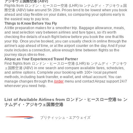
アジキウェ国際空港 (ABV)
Flights from ロンドン・ヒースロー空港 (LHR) to ンナムディ・アジキウェ国
際空港 (ABV) take around 5h 20m. Prices tend to be lowest when you book
ahead and stay flexible on your dates, so comparing your options early is
the easiest way to pay less.
Things to Know Before You Fly
A little preparation makes for a smoother trip. Baggage allowance, meals,
and seat selection vary between airlines and fare types, so it's worth
checking the details of each flight below before you book the one that fits
your trip. Once you've booked, you can usually check in online through the
airline's app ahead of time, or at the airport counter on the day. And if your
route includes a connection, allow enough time between flights so the
journey stays stress-free.
Airpaz as Your Experienced Travel Partner
Find flights from ロンドン・ヒースロー空港 (LHR) to ンナムディ・アジキウ
ェ国際空港 (ABV) in one search and compare available fares, schedules,
and airline options. Complete your booking with 100+ local payment
methods, including bank transfer, e-wallet, and virtual account. You can
manage changes through the
/order
menu and contact Airpaz support 24/7
whenever you need help.
List of Available Airlines from ロンドン・ヒースロー空港 to ン
ナムディ・アジキウェ国際空港
ブリティッシュ・エアウェイズ