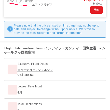
US$ 310.18
8月20日(木)
直行便
料金/人
エア・アラビア
予約
Please note that the prices listed on this page may not be up to
date and subject to change without prior notice. We strive to
provide the most accurate and current information.
Flight Information from インディラ・ガンディー国際空港 to シ
ャールジャ国際空港
Exclusive Flight Deals
ニューデリー - シャルジャ
US$ 186.63
Lowest Fare Month
9月
Total Destinations