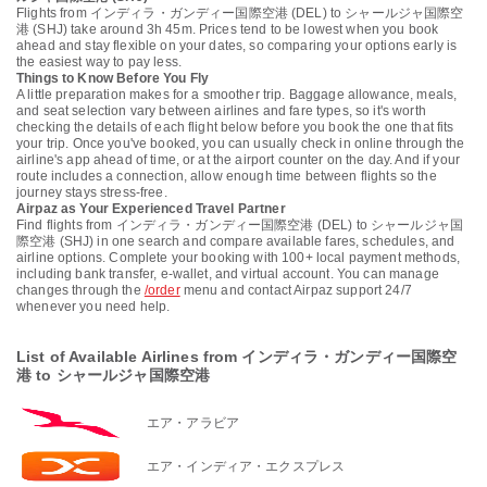
Flights from インディラ・ガンディー国際空港 (DEL) to シャールジャ国際空
港 (SHJ) take around 3h 45m. Prices tend to be lowest when you book
ahead and stay flexible on your dates, so comparing your options early is
the easiest way to pay less.
Things to Know Before You Fly
A little preparation makes for a smoother trip. Baggage allowance, meals,
and seat selection vary between airlines and fare types, so it's worth
checking the details of each flight below before you book the one that fits
your trip. Once you've booked, you can usually check in online through the
airline's app ahead of time, or at the airport counter on the day. And if your
route includes a connection, allow enough time between flights so the
journey stays stress-free.
Airpaz as Your Experienced Travel Partner
Find flights from インディラ・ガンディー国際空港 (DEL) to シャールジャ国
際空港 (SHJ) in one search and compare available fares, schedules, and
airline options. Complete your booking with 100+ local payment methods,
including bank transfer, e-wallet, and virtual account. You can manage
changes through the
/order
menu and contact Airpaz support 24/7
whenever you need help.
List of Available Airlines from インディラ・ガンディー国際空
港 to シャールジャ国際空港
エア・アラビア
エア・インディア・エクスプレス