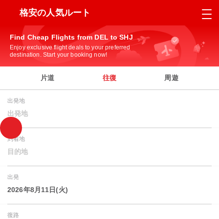
格安の人気ルート
Find Cheap Flights from DEL to SHJ
Enjoy exclusive flight deals to your preferred
destination. Start your booking now!
片道
往復
周遊
出発地
出発地
到着地
目的地
出発
2026年8月11日(火)
復路