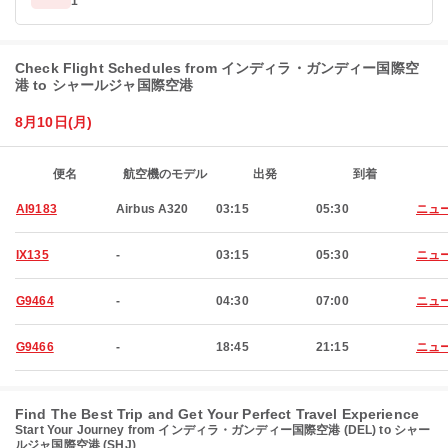
1
Check Flight Schedules from インディラ・ガンディー国際空
港 to シャールジャ国際空港
8月10日(月)
便名
航空機のモデル
出発
到着
AI9183
Airbus A320
03:15
05:30
ニュ
IX135
-
03:15
05:30
ニュ
G9464
-
04:30
07:00
ニュ
G9466
-
18:45
21:15
ニュ
Find The Best Trip and Get Your Perfect Travel Experience
Start Your Journey from インディラ・ガンディー国際空港 (DEL) to シャー
ルジャ国際空港 (SHJ)