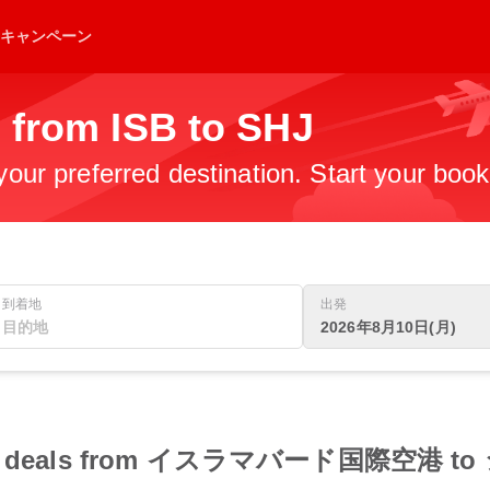
キャンペーン
 from ISB to SHJ
 your preferred destination. Start your boo
到着地
出発
2026年8月10日(月)
t flight deals from イスラマバード国際