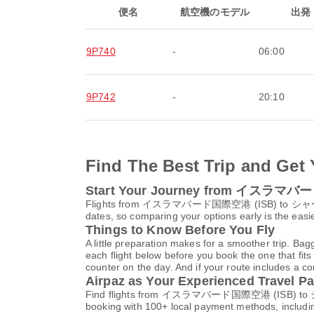
便名
航空機のモデル
出発
9P740
-
06:00
9P742
-
20:10
Find The Best Trip and Get 
Start Your Journey from イスラ
Flights from イスラマバード国際空港 (ISB) to シャールジャ国際
dates, so comparing your options early is the easi
Things to Know Before You Fly
A little preparation makes for a smoother trip. Bag
each flight below before you book the one that fits
counter on the day. And if your route includes a co
Airpaz as Your Experienced Travel Pa
Find flights from イスラマバード国際空港 (ISB) to シャール
booking with 100+ local payment methods, includi