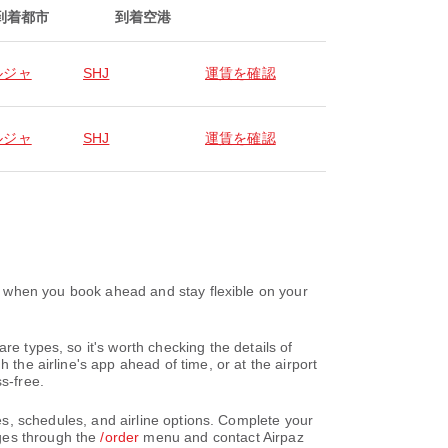
到着都市
到着空港
ルジャ
SHJ
運賃を確認
ルジャ
SHJ
運賃を確認
 you book ahead and stay flexible on your
re types, so it's worth checking the details of
 the airline's app ahead of time, or at the airport
s-free.
edules, and airline options. Complete your
nges through the
/order
menu and contact Airpaz