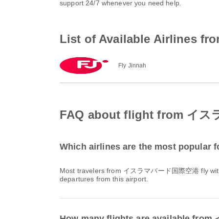
support 24/7 whenever you need help.
List of Available Ai
Fly Jinnah
FAQ about flight f
Which airlines are the most popu
Most travelers from イスラマバード国際空港 fly wi
departures from this airport.
How many flights are availa