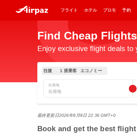
フライト
ホテル
プロモ
予約
Find Cheap Flights
Enjoy exclusive flight deals to
往復
1 搭乗客
エコノミー
出発地
最終更新日
2026年8月8日 22:36 GMT+0
Book and get the bes