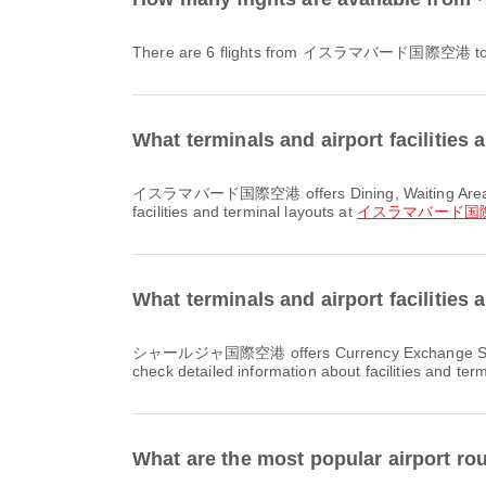
There are 6 flights from イスラマバード国際
What terminals and airport facil
イスラマバード国際空港 offers Dining, Waiting Area, Car Rental and many other amenities to enhance your travel experience. You can check detailed information about
facilities and terminal layouts at
イスラマバード国
What terminals and airport facili
シャールジャ国際空港 offers Currency Exchange Service, Waiting Area, Banking Service/ATM and many other amenities to enhance your travel experience. You can
check detailed information about facilities and ter
What are the most popular airp