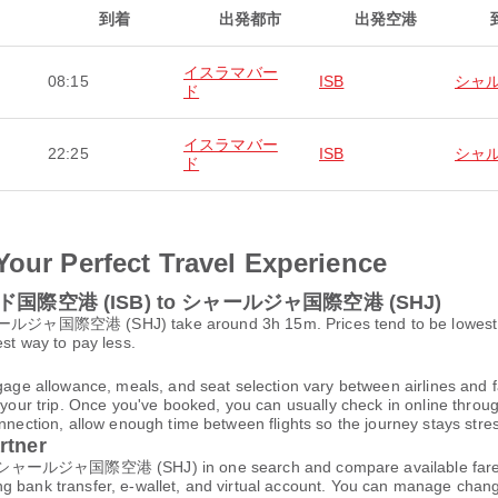
到着
出発都市
出発空港
イスラマバー
08:15
ISB
シャ
ド
イスラマバー
22:25
ISB
シャ
ド
Your Perfect Travel Experience
マバード国際空港 (ISB) to シャールジャ国際空港 (SHJ)
空港 (SHJ) take around 3h 15m. Prices tend to be lowest when
est way to pay less.
gage allowance, meals, and seat selection vary between airlines and fa
 your trip. Once you've booked, you can usually check in online through
nnection, allow enough time between flights so the journey stays stres
rtner
ジャ国際空港 (SHJ) in one search and compare available fares, sch
ng bank transfer, e-wallet, and virtual account. You can manage cha