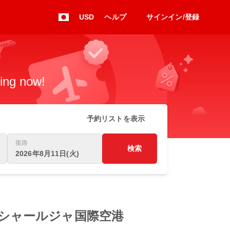
USD
ヘルプ
サインイン/登録
king now!
予約リストを表示
復路
検索
2026年8月11日(火)
空港 to シャールジャ国際空港