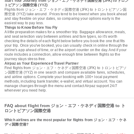
Start Your Journey from ジョン・エフ・ケネディ国際空港 (JFK) to トロン
トピアソン国際空港 (YYZ)
Flights from ジョン・エフ・ケネディ国際空港 (JFK) to トロントピアソン国
際空港 (YYZ) take around . Prices tend to be lowest when you book ahead
and stay flexible on your dates, so comparing your options early is the
easiest way to pay less.
Things to Know Before You Fly
A little preparation makes for a smoother trip. Baggage allowance, meals,
and seat selection vary between airlines and fare types, so it's worth
checking the details of each flight below before you book the one that fits
your trip. Once you've booked, you can usually check in online through the
airline's app ahead of time, or at the airport counter on the day. And if your
route includes a connection, allow enough time between flights so the
journey stays stress-free.
Airpaz as Your Experienced Travel Partner
Find flights from ジョン・エフ・ケネディ国際空港 (JFK) to トロントピアソ
ン国際空港 (YYZ) in one search and compare available fares, schedules,
and airline options. Complete your booking with 100+ local payment
methods, including bank transfer, e-wallet, and virtual account. You can
manage changes through the menu and contact Airpaz support 24/7
whenever you need help.
FAQ about flight from ジョン・エフ・ケネディ国際空港 to ト
ロントピアソン国際空港
Which airlines are the most popular for flights from ジョン・エフ・ケネ
ディ国際空港?