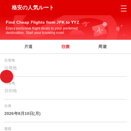
格安の人気ルート
Find Cheap Flights from JFK to YYZ
Enjoy exclusive flight deals to your preferred
destination. Start your booking now!
片道
往復
周遊
出発地
出発地
到着地
目的地
出発
2026年8月10日(月)
復路