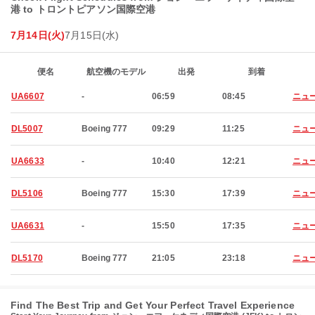
港 to トロントピアソン国際空港
7月14日(火)
7月15日(水)
便名
航空機のモデル
出発
到着
UA6607
-
06:59
08:45
ニュ
DL5007
Boeing 777
09:29
11:25
ニュ
UA6633
-
10:40
12:21
ニュ
DL5106
Boeing 777
15:30
17:39
ニュ
UA6631
-
15:50
17:35
ニュ
DL5170
Boeing 777
21:05
23:18
ニュ
Find The Best Trip and Get Your Perfect Travel Experience