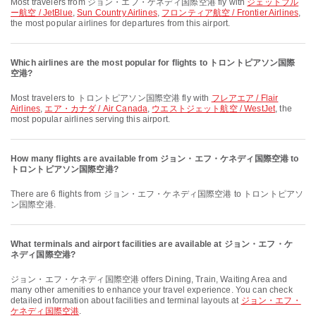
Most travelers from ジョン・エフ・ケネディ国際空港 fly with
ジェットブル
ー航空 / JetBlue
,
Sun Country Airlines
,
フロンティア航空 / Frontier Airlines
,
the most popular airlines for departures from this airport.
Which airlines are the most popular for flights to トロントピアソン国際
空港?
Most travelers to トロントピアソン国際空港 fly with
フレアエア / Flair
Airlines
,
エア・カナダ / Air Canada
,
ウエストジェット航空 / WestJet
, the
most popular airlines serving this airport.
How many flights are available from ジョン・エフ・ケネディ国際空港 to
トロントピアソン国際空港?
There are 6 flights from ジョン・エフ・ケネディ国際空港 to トロントピアソ
ン国際空港.
What terminals and airport facilities are available at ジョン・エフ・ケ
ネディ国際空港?
ジョン・エフ・ケネディ国際空港 offers Dining, Train, Waiting Area and
many other amenities to enhance your travel experience. You can check
detailed information about facilities and terminal layouts at
ジョン・エフ・
ケネディ国際空港
.