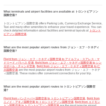
What terminals and airport facilities are available at トロントピアソン
国際空港?
トロントピアソン国際空港 offers Parking Lots, Currency Exchange Service,
Taxi and many other amenities to enhance your travel experience. You can
check detailed information about facilities and terminal layouts at
トロント
ピアソン国際空港
.
What are the most popular airport routes from ジョン・エフ・ケネディ
国際空港?
flight from ジョン・エフ・ケネディ国際空港 to アドルフォ・スアレス・マ
ドリード バラハス 空港
,
flight from ジョン・エフ・ケネディ国際空港 to シン
ガポール・チャンギ空港
,
flight from ジョン・エフ・ケネディ国際空港 to 仁
川国際空港
are the most popular airport routes from ジョン・エフ・ケネデ
ィ国際空港. These routes offer convenient connections for your trip.
What are the most popular airport routes to トロントピアソン国際空
港?
flight from バンクーバー国際空港 to トロントピアソン国際空港
,
flight from
ニノイ・アキノ国際空港 to トロントピアソン国際空港
,
flight from エドモン
トン国際空港 to トロントピアソン国際空港
are the most popular airport