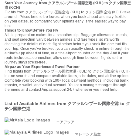
Start Your Journey from クアラルンプール国際空港 (KUL) to クチン国際空
港 (KCH)
Flights from クアラルンプール国際空港 (KUL) to クチン国際空港 (KCH) take
around . Prices tend to be lowest when you book ahead and stay flexible
on your dates, so comparing your options early is the easiest way to pay
less.
Things to Know Before You Fly
A little preparation makes for a smoother trip. Baggage allowance, meals,
and seat selection vary between airlines and fare types, so it's worth
checking the details of each flight below before you book the one that fits
your trip. Once you've booked, you can usually check in online through the
airline's app ahead of time, or at the airport counter on the day. And if your
route includes a connection, allow enough time between flights so the
journey stays stress-free.
Airpaz as Your Experienced Travel Partner
Find flights from クアラルンプール国際空港 (KUL) to クチン国際空港 (KCH)
in one search and compare available fares, schedules, and airline options.
Complete your booking with 100+ local payment methods, including bank
transfer, e-wallet, and virtual account. You can manage changes through
the menu and contact Airpaz support 24/7 whenever you need help.
List of Available Airlines from クアラルンプール国際空港 to ク
チン国際空港
エアアジア
マレーシア航空