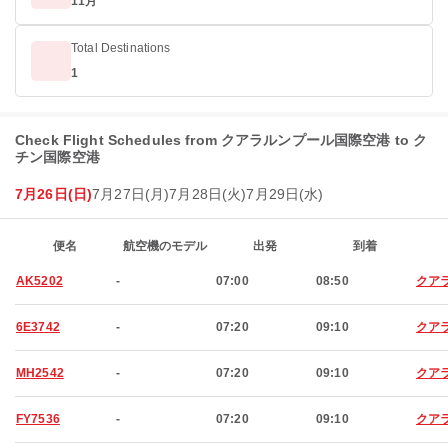
11月
Total Destinations
1
Check Flight Schedules from クアラルンプール国際空港 to ク
チン国際空港
7月26日(日)
7月27日(月)
7月28日(火)
7月29日(水)
便名
航空機のモデル
出発
到着
AK5202
-
07:00
08:50
クア
6E3742
-
07:20
09:10
クア
MH2542
-
07:20
09:10
クア
FY7536
-
07:20
09:10
クア