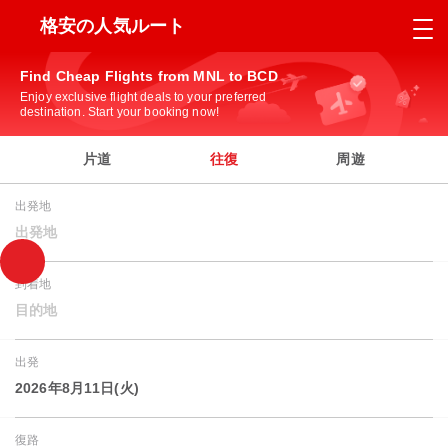
格安の人気ルート
Find Cheap Flights from MNL to BCD
Enjoy exclusive flight deals to your preferred
destination. Start your booking now!
片道
往復
周遊
出発地
出発地
到着地
目的地
出発
2026年8月11日(火)
復路