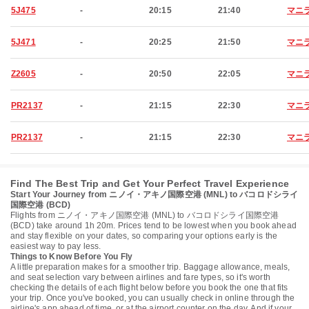
5J475
-
20:15
21:40
マニ
5J471
-
20:25
21:50
マニ
Z2605
-
20:50
22:05
マニ
PR2137
-
21:15
22:30
マニ
PR2137
-
21:15
22:30
マニ
Find The Best Trip and Get Your Perfect Travel Experience
Start Your Journey from ニノイ・アキノ国際空港 (MNL) to バコロドシライ
国際空港 (BCD)
Flights from ニノイ・アキノ国際空港 (MNL) to バコロドシライ国際空港
(BCD) take around 1h 20m. Prices tend to be lowest when you book ahead
and stay flexible on your dates, so comparing your options early is the
easiest way to pay less.
Things to Know Before You Fly
A little preparation makes for a smoother trip. Baggage allowance, meals,
and seat selection vary between airlines and fare types, so it's worth
checking the details of each flight below before you book the one that fits
your trip. Once you've booked, you can usually check in online through the
airline's app ahead of time, or at the airport counter on the day. And if your