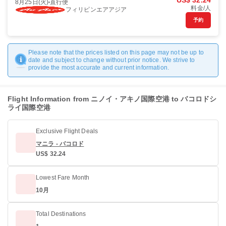
US$ 32.24
8月25日(火)
直行便
料金/人
フィリピンエアアジア
予約
Please note that the prices listed on this page may not be up to
date and subject to change without prior notice. We strive to
provide the most accurate and current information.
Flight Information from ニノイ・アキノ国際空港 to バコロドシ
ライ国際空港
Exclusive Flight Deals
マニラ - バコロド
US$ 32.24
Lowest Fare Month
10月
Total Destinations