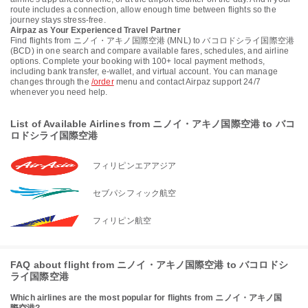
route includes a connection, allow enough time between flights so the
journey stays stress-free.
Airpaz as Your Experienced Travel Partner
Find flights from ニノイ・アキノ国際空港 (MNL) to バコロドシライ国際空港
(BCD) in one search and compare available fares, schedules, and airline
options. Complete your booking with 100+ local payment methods,
including bank transfer, e-wallet, and virtual account. You can manage
changes through the
/order
menu and contact Airpaz support 24/7
whenever you need help.
List of Available Airlines from ニノイ・アキノ国際空港 to バコ
ロドシライ国際空港
フィリピンエアアジア
セブパシフィック航空
フィリピン航空
FAQ about flight from ニノイ・アキノ国際空港 to バコロドシ
ライ国際空港
Which airlines are the most popular for flights from ニノイ・アキノ国