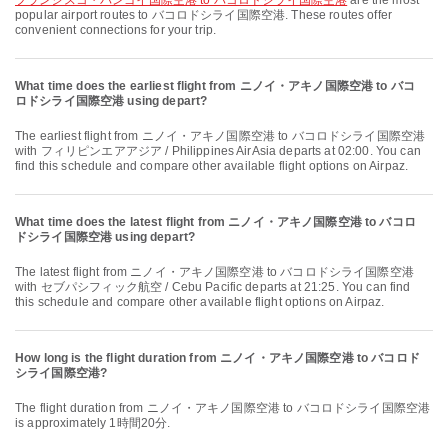
フランシスコ・バンゴイ国際空港 to バコロドシライ国際空港
are the most
popular airport routes to バコロドシライ国際空港. These routes offer
convenient connections for your trip.
What time does the earliest flight from ニノイ・アキノ国際空港 to バコ
ロドシライ国際空港 using depart?
The earliest flight from ニノイ・アキノ国際空港 to バコロドシライ国際空港
with フィリピンエアアジア / Philippines AirAsia departs at 02:00. You can
find this schedule and compare other available flight options on Airpaz.
What time does the latest flight from ニノイ・アキノ国際空港 to バコロ
ドシライ国際空港 using depart?
The latest flight from ニノイ・アキノ国際空港 to バコロドシライ国際空港
with セブパシフィック航空 / Cebu Pacific departs at 21:25. You can find
this schedule and compare other available flight options on Airpaz.
How long is the flight duration from ニノイ・アキノ国際空港 to バコロド
シライ国際空港?
The flight duration from ニノイ・アキノ国際空港 to バコロドシライ国際空港
is approximately 1時間20分.