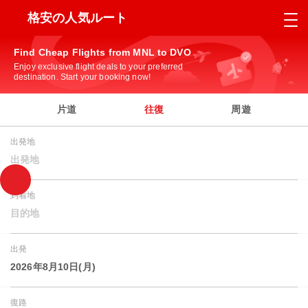
格安の人気ルート
Find Cheap Flights from MNL to DVO
Enjoy exclusive flight deals to your preferred
destination. Start your booking now!
片道
往復
周遊
出発地
出発地
到着地
目的地
出発
2026年8月10日(月)
復路