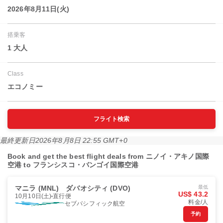
2026年8月11日(火)
搭乗客
1 大人
Class
エコノミー
フライト検索
最終更新日
2026年8月8日 22:55 GMT+0
Book and get the best flight deals from ニノイ・アキノ国際
空港 to フランシスコ・バンゴイ国際空港
マニラ (MNL)
ダバオシティ (DVO)
最低
US$ 43.2
10月10日(土)
直行便
料金/人
セブパシフィック航空
予約