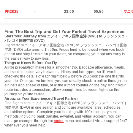
PR2825
-
23:00
00:50
マニ
Find The Best Trip and Get Your Perfect Travel Experience
Start Your Journey from ニノイ・アキノ国際空港 (MNL) to フランシスコ・
バンゴイ国際空港 (DVO)
Flights from ニノイ・アキノ国際空港 (MNL) to フランシスコ・バンゴイ国際
空港 (DVO) take around 1h 50m. Prices tend to be lowest when you book
ahead and stay flexible on your dates, so comparing your options early is
the easiest way to pay less.
Things to Know Before You Fly
A little preparation makes for a smoother trip. Baggage allowance, meals,
and seat selection vary between airlines and fare types, so it's worth
checking the details of each flight below before you book the one that fits
your trip. Once you've booked, you can usually check in online through the
airline's app ahead of time, or at the airport counter on the day. And if your
route includes a connection, allow enough time between flights so the
journey stays stress-free.
Airpaz as Your Experienced Travel Partner
Find flights from ニノイ・アキノ国際空港 (MNL) to フランシスコ・バンゴイ
国際空港 (DVO) in one search and compare available fares, schedules,
and airline options. Complete your booking with 100+ local payment
methods, including bank transfer, e-wallet, and virtual account. You can
manage changes through the
/order
menu and contact Airpaz support 24/7
whenever you need help.