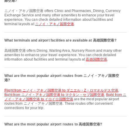
際空港?
ニノイ・アキノ国際空港 offers Clinic and Pharmacies, Dining, Currency
Exchange Service and many other amenities to enhance your travel
experience. You can check detailed information about facilities and
terminal layouts at
ニノイ・アキノ国際空港
.
What terminals and airport facilities are available at 高雄国際空港?
高雄国際空港 offers Dining, Waiting Area, Nursery Room and many other
amenities to enhance your travel experience. You can check detailed
information about facilities and terminal layouts at
高雄国際空港
.
What are the most popular airport routes from ニノイ・アキノ国際空
港?
flight from ニノイ・アキノ国際空港 to ダニエル・Z・ロマオルデス空港
,
flight from ニノイ・アキノ国際空港 to マクタン・セブ国際空港
,
flight from ニ
ノイ・アキノ国際空港 to イロイロ国際空港
are the most popular airport
routes from ニノイ・アキノ国際空港. These routes offer convenient
connections for your trip.
What are the most popular airport routes to 高雄国際空港?