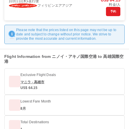
US$ 64.15
10月1日(木)
直行便
料金/人
フィリピンエアアジア
予約
Please note that the prices listed on this page may not be up to
date and subject to change without prior notice. We strive to
provide the most accurate and current information.
Flight Information from ニノイ・アキノ国際空港 to 高雄国際空
港
Exclusive Flight Deals
マニラ - 高雄市
US$ 64.15
Lowest Fare Month
8月
Total Destinations