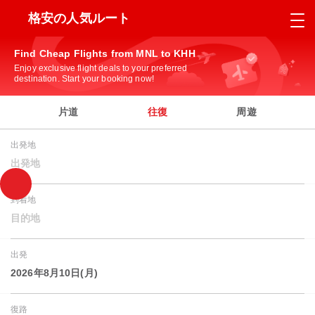
格安の人気ルート
Find Cheap Flights from MNL to KHH
Enjoy exclusive flight deals to your preferred
destination. Start your booking now!
片道
往復
周遊
出発地
出発地
到着地
目的地
出発
2026年8月10日(月)
復路