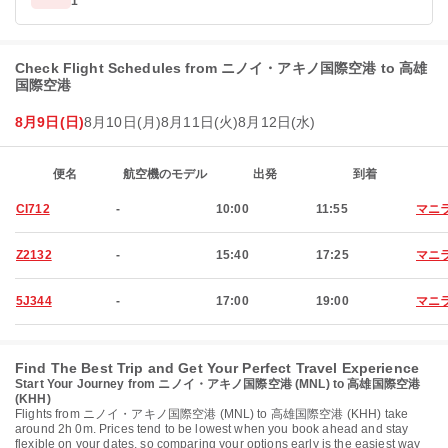
1
Check Flight Schedules from ニノイ・アキノ国際空港 to 高雄
国際空港
8月9日(日)
8月10日(月)
8月11日(火)
8月12日(水)
便名
航空機のモデル
出発
到着
CI712
-
10:00
11:55
マニ
Z2132
-
15:40
17:25
マニ
5J344
-
17:00
19:00
マニ
Find The Best Trip and Get Your Perfect Travel Experience
Start Your Journey from ニノイ・アキノ国際空港 (MNL) to 高雄国際空港
(KHH)
Flights from ニノイ・アキノ国際空港 (MNL) to 高雄国際空港 (KHH) take
around 2h 0m. Prices tend to be lowest when you book ahead and stay
flexible on your dates, so comparing your options early is the easiest way