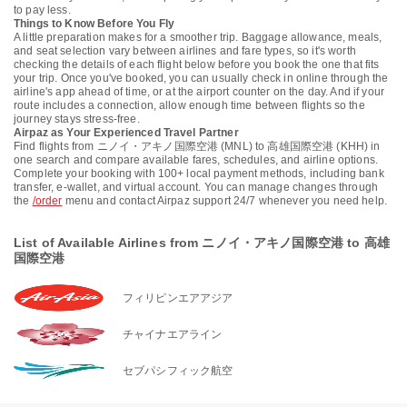
to pay less.
Things to Know Before You Fly
A little preparation makes for a smoother trip. Baggage allowance, meals,
and seat selection vary between airlines and fare types, so it's worth
checking the details of each flight below before you book the one that fits
your trip. Once you've booked, you can usually check in online through the
airline's app ahead of time, or at the airport counter on the day. And if your
route includes a connection, allow enough time between flights so the
journey stays stress-free.
Airpaz as Your Experienced Travel Partner
Find flights from ニノイ・アキノ国際空港 (MNL) to 高雄国際空港 (KHH) in
one search and compare available fares, schedules, and airline options.
Complete your booking with 100+ local payment methods, including bank
transfer, e-wallet, and virtual account. You can manage changes through
the
/order
menu and contact Airpaz support 24/7 whenever you need help.
List of Available Airlines from ニノイ・アキノ国際空港 to 高雄
国際空港
フィリピンエアアジア
チャイナエアライン
セブパシフィック航空