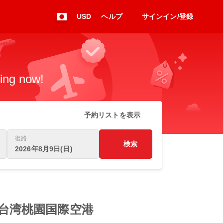
USD
ヘルプ
サインイン/登録
king now!
予約リストを表示
復路
検索
2026年8月9日(日)
港 to 台湾桃園国際空港