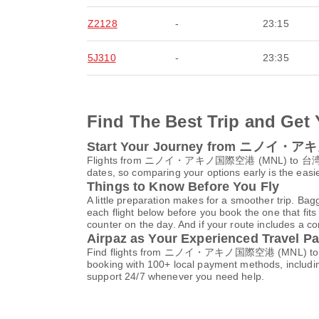
Z2128
-
23:15
5J310
-
23:35
Find The Best Trip and Get 
Start Your Journey from ニノイ
Flights from ニノイ・アキノ国際空港 (MNL) to 台湾桃園国際空港
dates, so comparing your options early is the easi
Things to Know Before You Fly
A little preparation makes for a smoother trip. Bag
each flight below before you book the one that fits
counter on the day. And if your route includes a co
Airpaz as Your Experienced Travel Pa
Find flights from ニノイ・アキノ国際空港 (MNL) to 台湾桃園
booking with 100+ local payment methods, includi
support 24/7 whenever you need help.