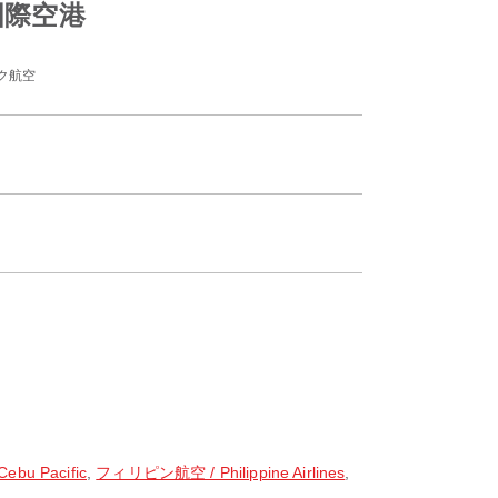
園国際空港
ク航空
u Pacific
,
フィリピン航空 / Philippine Airlines
,