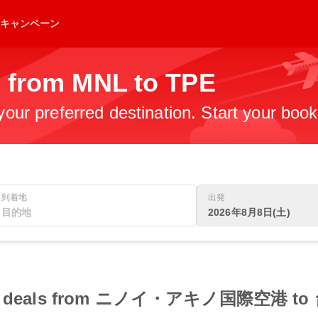
キャンペーン
s from MNL to TPE
 your preferred destination. Start your boo
到着地
出発
2026年8月8日(土)
 flight deals from ニノイ・アキノ国際空