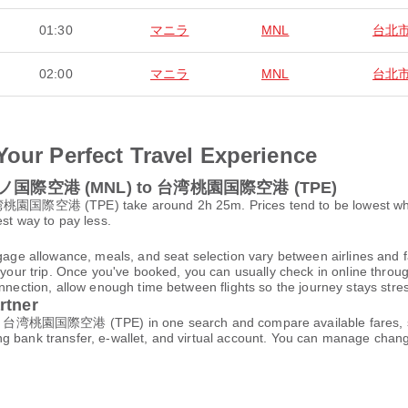
01:30
マニラ
MNL
台北
02:00
マニラ
MNL
台北
Your Perfect Travel Experience
・アキノ国際空港 (MNL) to 台湾桃園国際空港 (TPE)
 (TPE) take around 2h 25m. Prices tend to be lowest when yo
est way to pay less.
gage allowance, meals, and seat selection vary between airlines and fa
 your trip. Once you've booked, you can usually check in online through
nnection, allow enough time between flights so the journey stays stres
rtner
国際空港 (TPE) in one search and compare available fares, sched
ng bank transfer, e-wallet, and virtual account. You can manage cha