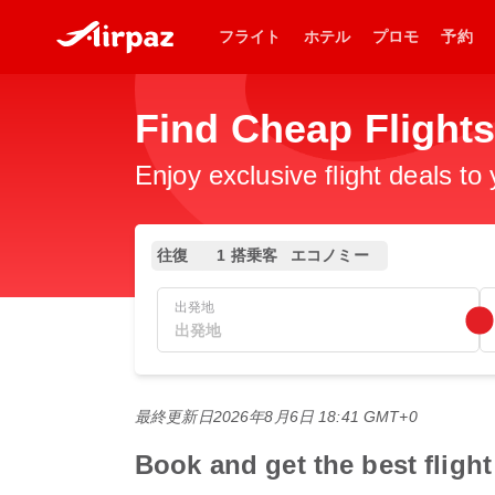
フライト
ホテル
プロモ
予約
Find Cheap Flight
Enjoy exclusive flight deals to
往復
1 搭乗客
エコノミー
出発地
最終更新日
2026年8月6日 18:41 GMT+0
Book and get the best