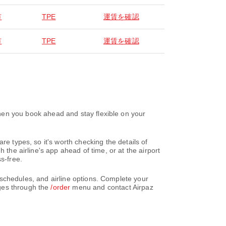
市
TPE
運賃を確認
市
TPE
運賃を確認
u book ahead and stay flexible on your
re types, so it's worth checking the details of
 the airline's app ahead of time, or at the airport
s-free.
ules, and airline options. Complete your
nges through the
/order
menu and contact Airpaz