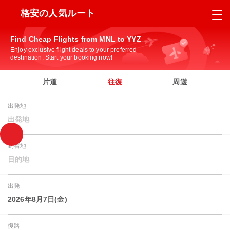
格安の人気ルート
Find Cheap Flights from MNL to YYZ
Enjoy exclusive flight deals to your preferred
destination. Start your booking now!
片道
往復
周遊
出発地
出発地
到着地
目的地
出発
2026年8月7日(金)
復路