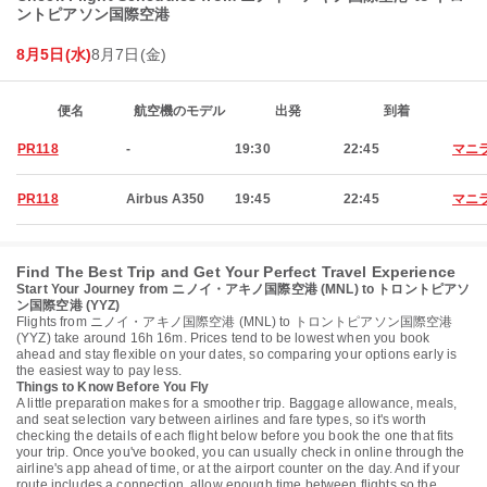
ントピアソン国際空港
8月5日(水)
8月7日(金)
便名
航空機のモデル
出発
到着
PR118
-
19:30
22:45
マニ
PR118
Airbus A350
19:45
22:45
マニ
Find The Best Trip and Get Your Perfect Travel Experience
Start Your Journey from ニノイ・アキノ国際空港 (MNL) to トロントピアソ
ン国際空港 (YYZ)
Flights from ニノイ・アキノ国際空港 (MNL) to トロントピアソン国際空港
(YYZ) take around 16h 16m. Prices tend to be lowest when you book
ahead and stay flexible on your dates, so comparing your options early is
the easiest way to pay less.
Things to Know Before You Fly
A little preparation makes for a smoother trip. Baggage allowance, meals,
and seat selection vary between airlines and fare types, so it's worth
checking the details of each flight below before you book the one that fits
your trip. Once you've booked, you can usually check in online through the
airline's app ahead of time, or at the airport counter on the day. And if your
route includes a connection, allow enough time between flights so the