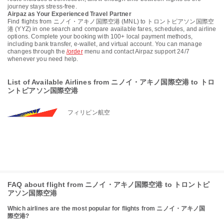
journey stays stress-free.
Airpaz as Your Experienced Travel Partner
Find flights from ニノイ・アキノ国際空港 (MNL) to トロントピアソン国際空
港 (YYZ) in one search and compare available fares, schedules, and airline
options. Complete your booking with 100+ local payment methods,
including bank transfer, e-wallet, and virtual account. You can manage
changes through the
/order
menu and contact Airpaz support 24/7
whenever you need help.
List of Available Airlines from ニノイ・アキノ国際空港 to トロ
ントピアソン国際空港
フィリピン航空
FAQ about flight from ニノイ・アキノ国際空港 to トロントピ
アソン国際空港
Which airlines are the most popular for flights from ニノイ・アキノ国
際空港?