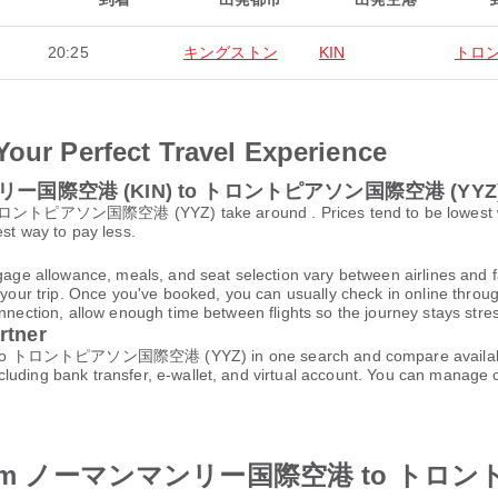
20:25
キングストン
KIN
トロ
Your Perfect Travel Experience
マンマンリー国際空港 (KIN) to トロントピアソン国際空港 (YYZ
ソン国際空港 (YYZ) take around . Prices tend to be lowest when y
est way to pay less.
gage allowance, meals, and seat selection vary between airlines and fa
 your trip. Once you've booked, you can usually check in online through
nnection, allow enough time between flights so the journey stays stres
rtner
ントピアソン国際空港 (YYZ) in one search and compare available fares
cluding bank transfer, e-wallet, and virtual account. You can manage
irlines from ノーマンマンリー国際空港 to