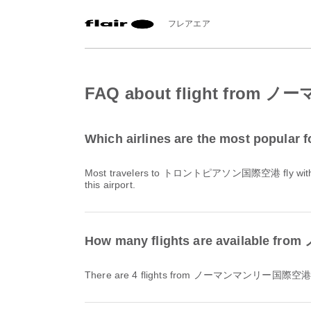
フレアエア
FAQ about flight f
Which airlines are the most pop
Most travelers to トロントピアソン国際空港 fly wi
this airport.
How many flights are avail
There are 4 flights from ノーマンマンリー