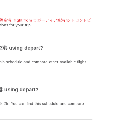
国際空港
,
flight from ラガーディア空港 to トロントピ
s for your trip.
 using depart?
sing depart?