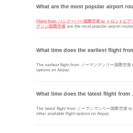
What are the most popular airp
flight from バンクーバー国際空港 to トロント
アソン国際空港
are the most popular airport ro
What time does the earliest 
The earliest flight from ノーマンマンリー国際空港 to トロントピアソン国際空港 with BW departs at 08:05. You can find this schedule and compare other available flight
options on Airpaz.
What time does the latest fl
The latest flight from ノーマンマンリー国際空港 to トロントピアソン国際空港 with フレアエア / Flair Airlines departs at 18:25. You can find this schedule and compare
other available flight options on Airpaz.