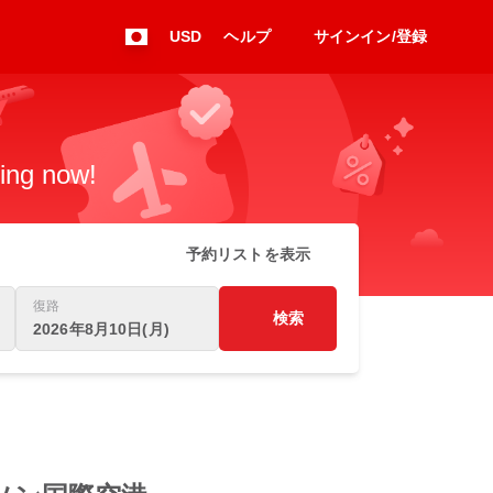
USD
ヘルプ
サインイン/登録
king now!
予約リストを表示
復路
検索
2026年8月10日(月)