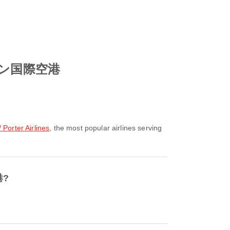
アソン国際空港
rter Airlines
, the most popular airlines serving
港?