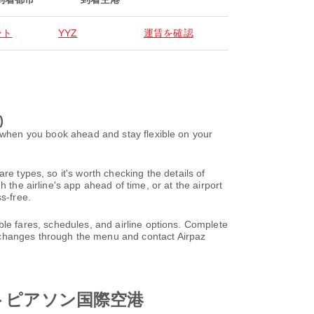
ント
YYZ
運賃を確認
)
ou book ahead and stay flexible on your
re types, so it's worth checking the details of
 the airline's app ahead of time, or at the airport
s-free.
, schedules, and airline options. Complete
 changes through the menu and contact Airpaz
 トロントピアソン国際空港