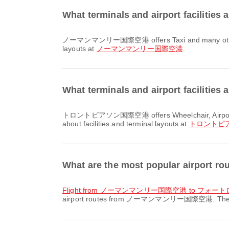
What terminals and airport facil
ノーマンマンリー国際空港 offers Taxi and many other amenities to enhance your travel experience. You can check detailed information about facilities and terminal
layouts at
ノーマンマンリー国際空港
.
What terminals and airport facil
トロントピアソン国際空港 offers Wheelchair, Airport Hotel, Shuttle Bus and many other amenities to enhance your travel experience. You can check detailed information
about facilities and terminal layouts at
トロントピ
What are the most popular airp
flight from ノーマンマンリー国際空港 to 
airport routes from ノーマンマンリー国際空港. These rout