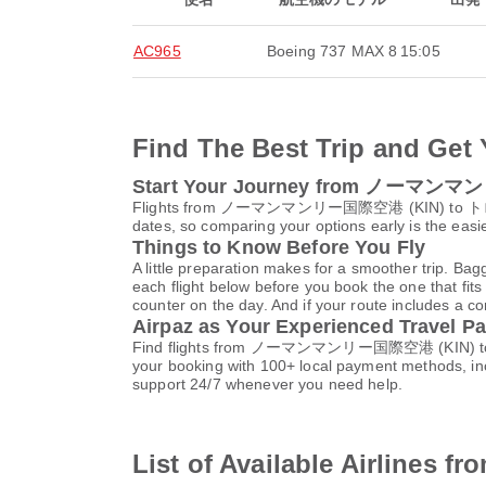
AC965
Boeing 737 MAX 8
15:05
Find The Best Trip and Get 
Start Your Journey from ノー
Flights from ノーマンマンリー国際空港 (KIN) to トロントピア
dates, so comparing your options early is the easi
Things to Know Before You Fly
A little preparation makes for a smoother trip. Bag
each flight below before you book the one that fits
counter on the day. And if your route includes a co
Airpaz as Your Experienced Travel Pa
Find flights from ノーマンマンリー国際空港 (KIN) to トロ
your booking with 100+ local payment methods, in
support 24/7 whenever you need help.
List of Available A