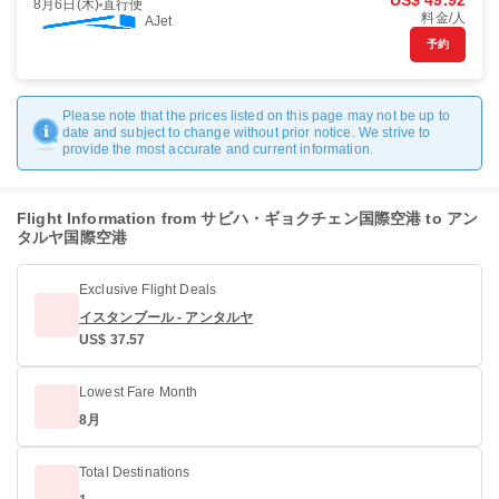
US$ 49.92
8月6日(木)
直行便
料金/人
AJet
予約
Please note that the prices listed on this page may not be up to
date and subject to change without prior notice. We strive to
provide the most accurate and current information.
Flight Information from サビハ・ギョクチェン国際空港 to アン
タルヤ国際空港
Exclusive Flight Deals
イスタンブール - アンタルヤ
US$ 37.57
Lowest Fare Month
8月
Total Destinations