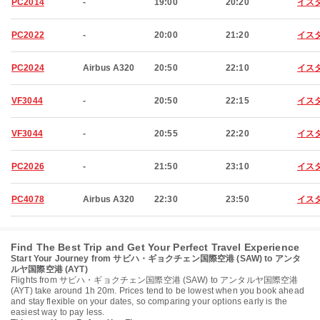
PC2014
-
19:00
20:20
イス
PC2022
-
20:00
21:20
イス
PC2024
Airbus A320
20:50
22:10
イス
VF3044
-
20:50
22:15
イス
VF3044
-
20:55
22:20
イス
PC2026
-
21:50
23:10
イス
PC4078
Airbus A320
22:30
23:50
イス
Find The Best Trip and Get Your Perfect Travel Experience
Start Your Journey from サビハ・ギョクチェン国際空港 (SAW) to アンタ
ルヤ国際空港 (AYT)
Flights from サビハ・ギョクチェン国際空港 (SAW) to アンタルヤ国際空港
(AYT) take around 1h 20m. Prices tend to be lowest when you book ahead
and stay flexible on your dates, so comparing your options early is the
easiest way to pay less.