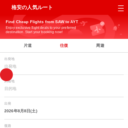
格安の人気ルート
Find Cheap Flights from SAW to AYT
Enjoy exclusive flight deals to your preferred
destination. Start your booking now!
片道
往復
周遊
出発地
出発地
到着地
目的地
出発
2026年8月8日(土)
復路