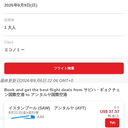
2026年8月9日(日)
搭乗客
1 大人
Class
エコノミー
フライト検索
最終更新日
2026年8月6日 22:06 GMT+0
Book and get the best flight deals from サビハ・ギョクチェ
ン国際空港 to アンタルヤ国際空港
イスタンブール (SAW)
アンタルヤ (AYT)
最低
US$ 37.57
8月21日(金)
直行便
料金/人
AJet
予約