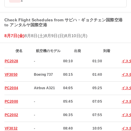
1
Check Flight Schedules from サビハ・ギョクチェン国際空港
to アンタルヤ国際空港
8月7日(金)
8月8日(土)
8月9日(日)
8月10日(月)
便名
航空機のモデル
出発
到着
PC2028
-
00:10
01:30
イス
VF3050
Boeing 737
00:15
01:40
イス
PC2004
Airbus A321
04:05
05:25
イス
PC2000
-
05:45
07:05
イス
PC2002
-
06:35
07:55
イス
VF3032
-
08:40
10:05
イス