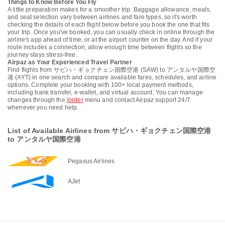
Things to Know Before You Fly
A little preparation makes for a smoother trip. Baggage allowance, meals,
and seat selection vary between airlines and fare types, so it's worth
checking the details of each flight below before you book the one that fits
your trip. Once you've booked, you can usually check in online through the
airline's app ahead of time, or at the airport counter on the day. And if your
route includes a connection, allow enough time between flights so the
journey stays stress-free.
Airpaz as Your Experienced Travel Partner
Find flights from サビハ・ギョクチェン国際空港 (SAW) to アンタルヤ国際空
港 (AYT) in one search and compare available fares, schedules, and airline
options. Complete your booking with 100+ local payment methods,
including bank transfer, e-wallet, and virtual account. You can manage
changes through the
/order
menu and contact Airpaz support 24/7
whenever you need help.
List of Available Airlines from サビハ・ギョクチェン国際空港
to アンタルヤ国際空港
Pegasus Airlines
AJet