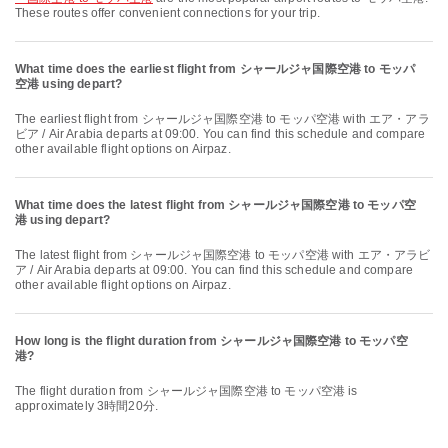
These routes offer convenient connections for your trip.
What time does the earliest flight from シャールジャ国際空港 to モッパ
空港 using depart?
The earliest flight from シャールジャ国際空港 to モッパ空港 with エア・アラ
ビア / Air Arabia departs at 09:00. You can find this schedule and compare
other available flight options on Airpaz.
What time does the latest flight from シャールジャ国際空港 to モッパ空
港 using depart?
The latest flight from シャールジャ国際空港 to モッパ空港 with エア・アラビ
ア / Air Arabia departs at 09:00. You can find this schedule and compare
other available flight options on Airpaz.
How long is the flight duration from シャールジャ国際空港 to モッパ空
港?
The flight duration from シャールジャ国際空港 to モッパ空港 is
approximately 3時間20分.