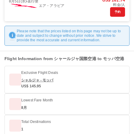
US$ 161.74
8月5日(水)
直行便
料金/人
エア・アラビア
予約
Please note that the prices listed on this page may not be up to
date and subject to change without prior notice. We strive to
provide the most accurate and current information.
Flight Information from シャールジャ国際空港 to モッパ空港
Exclusive Flight Deals
シャルジャ - モッパ
US$ 145.95
Lowest Fare Month
8月
Total Destinations
1