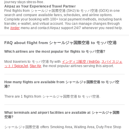
journey stays stress-free.
Airpaz as Your Experienced Travel Partner
Find flights from シャールジャ国際空港 (SHJ) to モッパ空港 (GOX) in one
search and compare available fares, schedules, and airline options.
Complete your booking with 100+ local payment methods, including bank
transfer, e-wallet, and virtual account. You can manage changes through
the
/order
menu and contact Airpaz support 24/7 whenever you need help.
FAQ about flight from シャールジャ国際空港 to モッパ空港
Which airlines are the most popular for flights to モッパ空港?
Most travelers to モッパ空港 fly with
インディゴ航空 / IndiGo
,
スパイスジェ
ット / SpiceJet
,
Star Air
, the most popular airlines serving this airport.
How many flights are available from シャールジャ国際空港 to モッパ空
港?
There are 1 flights from シャールジャ国際空港 to モッパ空港.
What terminals and airport facilities are available at シャールジャ国際
空港?
シャールジャ国際空港 offers Smoking Area, Waiting Area, Duty Free Shop