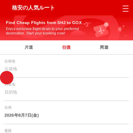
格安の人気ルート
Find Cheap Flights from SHJ to GOX
Enjoy exclusive flight deals to your preferred
destination. Start your booking now!
片道
往復
周遊
出発地
出発地
到着地
目的地
出発
2026年8月7日(金)
復路