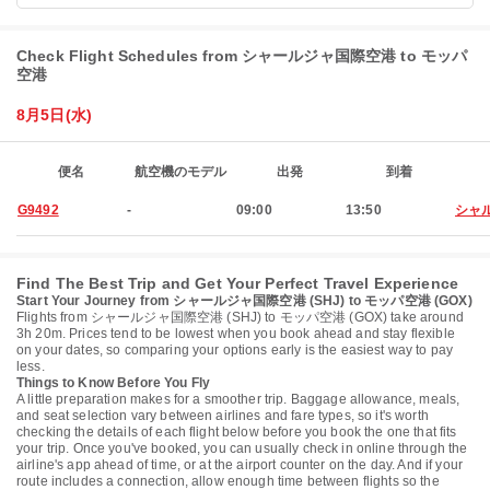
Check Flight Schedules from シャールジャ国際空港 to モッパ
空港
8月5日(水)
便名
航空機のモデル
出発
到着
G9492
-
09:00
13:50
シャ
Find The Best Trip and Get Your Perfect Travel Experience
Start Your Journey from シャールジャ国際空港 (SHJ) to モッパ空港 (GOX)
Flights from シャールジャ国際空港 (SHJ) to モッパ空港 (GOX) take around
3h 20m. Prices tend to be lowest when you book ahead and stay flexible
on your dates, so comparing your options early is the easiest way to pay
less.
Things to Know Before You Fly
A little preparation makes for a smoother trip. Baggage allowance, meals,
and seat selection vary between airlines and fare types, so it's worth
checking the details of each flight below before you book the one that fits
your trip. Once you've booked, you can usually check in online through the
airline's app ahead of time, or at the airport counter on the day. And if your
route includes a connection, allow enough time between flights so the