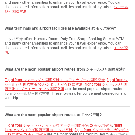
and many other amenities to enhance your travel experience. You can
check detailed information about facilities and terminal layouts at
シャール
ジャ国際空港
.
What terminals and airport facilities are available at モッパ空港?
モッパ空港 offers Nursery Room, Duty Free Shop, Banking Service/ATM
and many other amenities to enhance your travel experience. You can
check detailed information about facilities and terminal layouts at
モッパ空
港
.
What are the most popular airport routes from シャールジャ国際空港?
flight from シャールジャ国際空港 to スワンナプーム国際空港
,
flight from シ
ャールジャ国際空港 to バンダラナイケ国際空港
,
flight from シャールジャ国
際空港 to ジョモケニヤッタ国際空港
are the most popular airport routes
from シャールジャ国際空港. These routes offer convenient connections for
your trip.
What are the most popular airport routes to モッパ空港?
flight from チャトラパティ・シヴァージー国際空港 to モッパ空港
,
flight
from ケンペゴウダ国際空港 to モッパ空港
,
flight from インディラ・ガンディ
ー国際空港 to モッパ空港
are the most popular airport routes to モッパ空港.