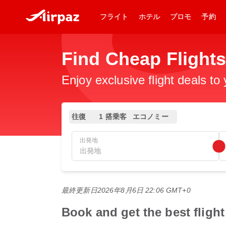
フライト
ホテル
プロモ
予約
Find Cheap Flight
Enjoy exclusive flight deals to
往復
1 搭乗客
エコノミー
出発地
最終更新日
2026年8月6日 22:06 GMT+0
Book and get the best