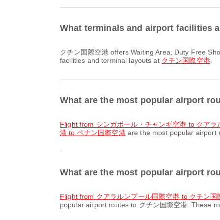
What terminals and airport facilit
クチン国際空港 offers Waiting Area, Duty Free Shop, Car Rental and many other amenities to enhance your travel experience. You can check detailed information about
facilities and terminal layouts at
クチン国際空港
.
What are the most popular air
flight from シンガポール・チャンギ空港 to 
港 to ペナン国際空港
are the most popular airpo
What are the most popular airpor
flight from クアラルンプール国際空港 to クチン
popular airport routes to クチン国際空港. These routes