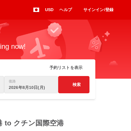
USD
ヘルプ
サインイン/登録
king now!
予約リストを表示
復路
検索
2026年8月10日(月)
ンギ空港 to クチン国際空港