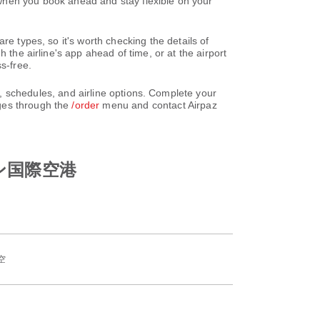
ou book ahead and stay flexible on your
re types, so it's worth checking the details of
 the airline's app ahead of time, or at the airport
s-free.
dules, and airline options. Complete your
nges through the
/order
menu and contact Airpaz
クチン国際空港
空