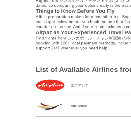
Flights from シンガポール・チャンギ空港 (SIN) to クチン国際空
dates, so comparing your options early is the easi
Things to Know Before You Fly
A little preparation makes for a smoother trip. Bag
each flight below before you book the one that fits
counter on the day. And if your route includes a co
Airpaz as Your Experienced Travel Pa
Find flights from シンガポール・チャンギ空港 (SIN) to クチ
booking with 100+ local payment methods, includi
support 24/7 whenever you need help.
List of Available Ai
エアアジア
AirBorneo