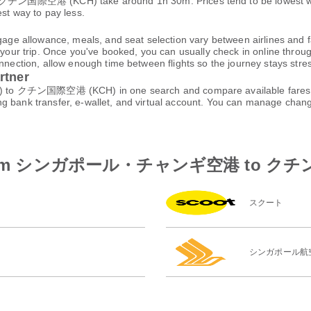
港 (KCH) take around 1h 30m. Prices tend to be lowest when y
est way to pay less.
gage allowance, meals, and seat selection vary between airlines and fa
 your trip. Once you've booked, you can usually check in online through
nnection, allow enough time between flights so the journey stays stres
rtner
ン国際空港 (KCH) in one search and compare available fares, sche
ng bank transfer, e-wallet, and virtual account. You can manage cha
rlines from シンガポール・チャンギ空港 to 
スクート
シンガポール航