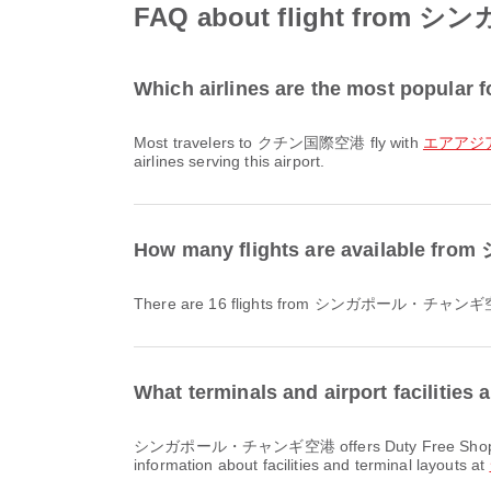
FAQ about flight f
Which airlines are the most popula
Most travelers to クチン国際空港 fly with
エアアジア /
airlines serving this airport.
How many flights are availa
There are 16 flights from シンガポール・チ
What terminals and airport facil
シンガポール・チャンギ空港 offers Duty Free Shop, Lounge, Shuttle Bus and many other amenities to enhance your travel experience. You can check detailed
information about facilities and terminal layouts at