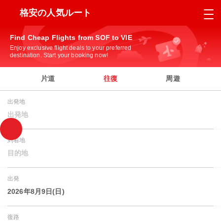
格安の人気ルート
Find Cheap Flights from SOF to VIE
Enjoy exclusive flight deals to your preferred
destination. Start your booking now!
片道
往復
周遊
出発地
出発地
到着地
目的地
出発
2026年8月9日(日)
復路