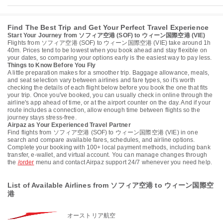
Find The Best Trip and Get Your Perfect Travel Experience
Start Your Journey from ソフィア空港 (SOF) to ウィーン国際空港 (VIE)
Flights from ソフィア空港 (SOF) to ウィーン国際空港 (VIE) take around 1h
40m. Prices tend to be lowest when you book ahead and stay flexible on
your dates, so comparing your options early is the easiest way to pay less.
Things to Know Before You Fly
A little preparation makes for a smoother trip. Baggage allowance, meals,
and seat selection vary between airlines and fare types, so it's worth
checking the details of each flight below before you book the one that fits
your trip. Once you've booked, you can usually check in online through the
airline's app ahead of time, or at the airport counter on the day. And if your
route includes a connection, allow enough time between flights so the
journey stays stress-free.
Airpaz as Your Experienced Travel Partner
Find flights from ソフィア空港 (SOF) to ウィーン国際空港 (VIE) in one
search and compare available fares, schedules, and airline options.
Complete your booking with 100+ local payment methods, including bank
transfer, e-wallet, and virtual account. You can manage changes through
the
/order
menu and contact Airpaz support 24/7 whenever you need help.
List of Available Airlines from ソフィア空港 to ウィーン国際空
港
オーストリア航空