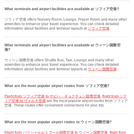
What terminals and airport facilities are available at ソフィア空港?
ソフィア空港 offers Nursery Room, Lounge, Prayer Room and many other
amenities to enhance your travel experience. You can check detailed
information about facilities and terminal layouts at
ソフィア空港
.
What terminals and airport facilities are available at ウィーン国際空
港?
ウィーン国際空港 offers Shuttle Bus, Taxi, Lounge and many other
amenities to enhance your travel experience. You can check detailed
information about facilities and terminal layouts at
ウィーン国際空港
.
What are the most popular airport routes from ソフィア空港?
flight from ソフィア空港 to サビハ・ギョクチェン国際空港
,
flight from ソフ
ィア空港 to ヴァルナ空港
are the most popular airport routes from ソフィア
空港. These routes offer convenient connections for your trip.
What are the most popular airport routes to ウィーン国際空港?
flight from パリシャルルドゴール国際空港 to ウィーン国際空港
,
flight from