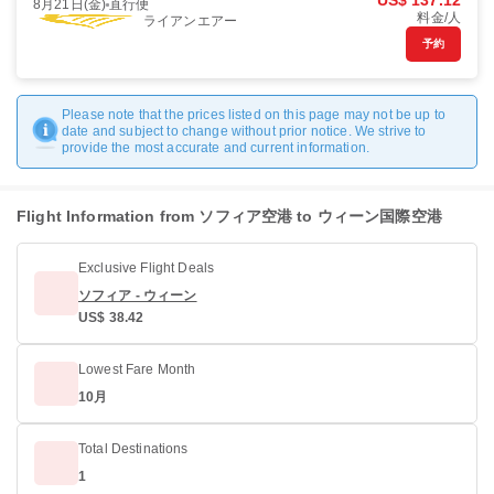
US$ 137.12
8月21日(金)
直行便
料金/人
ライアンエアー
予約
Please note that the prices listed on this page may not be up to
date and subject to change without prior notice. We strive to
provide the most accurate and current information.
Flight Information from ソフィア空港 to ウィーン国際空港
Exclusive Flight Deals
ソフィア - ウィーン
US$ 38.42
Lowest Fare Month
10月
Total Destinations
1