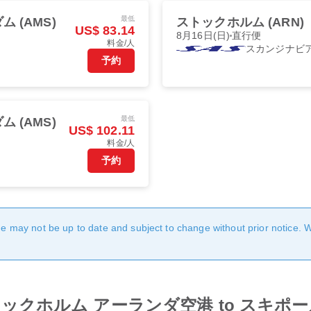
最低
 (AMS)
ストックホルム (ARN)
US$ 83.14
8月16日(日)
直行便
料金/人
スカンジナビ
予約
最低
 (AMS)
US$ 102.11
料金/人
予約
age may not be up to date and subject to change without prior notice. 
from ストックホルム アーランダ空港 to スキ