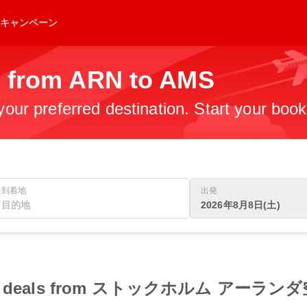
キャンペーン
s from ARN to AMS
 your preferred destination. Start your boo
到着地
出発
2026年8月8日(土)
t flight deals from ストックホルム ア