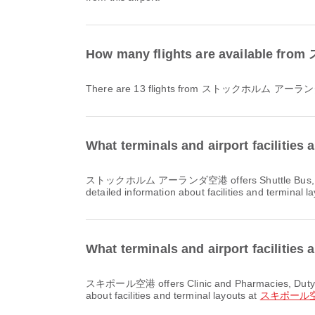
How many flights are availa
There are 13 flights from ストックホルム 
What terminals and airport facil
ストックホルム アーランダ空港 offers Shuttle Bus, Dining, Currency Exchange Service and many other amenities to enhance your travel experience. You can check
detailed information about facilities and terminal l
What terminals and airport facilit
スキポール空港 offers Clinic and Pharmacies, Duty Free Shop, Dining and many other amenities to enhance your travel experience. You can check detailed information
about facilities and terminal layouts at
スキポール