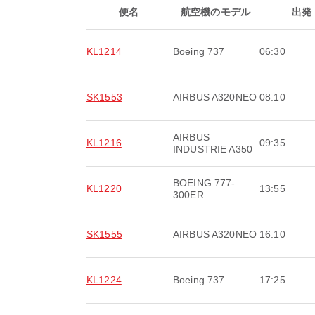
便名
航空機のモデル
出発
KL1214
Boeing 737
06:30
SK1553
AIRBUS A320NEO
08:10
AIRBUS
KL1216
09:35
INDUSTRIE A350
BOEING 777-
KL1220
13:55
300ER
SK1555
AIRBUS A320NEO
16:10
KL1224
Boeing 737
17:25