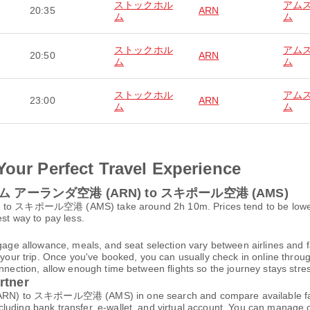
ストックホル
アム
20:35
ARN
ム
ム
ストックホル
アム
20:50
ARN
ム
ム
ストックホル
アム
23:00
ARN
ム
ム
Your Perfect Travel Experience
クホルム アーランダ空港 (ARN) to スキポール空港 (AMS)
ル空港 (AMS) take around 2h 10m. Prices tend to be lowest whe
est way to pay less.
gage allowance, meals, and seat selection vary between airlines and fa
 your trip. Once you've booked, you can usually check in online through
nnection, allow enough time between flights so the journey stays stres
rtner
 スキポール空港 (AMS) in one search and compare available fares, s
cluding bank transfer, e-wallet, and virtual account. You can manage