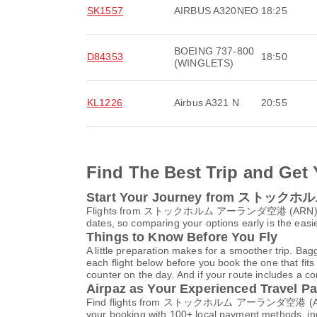
SK1557
AIRBUS A320NEO
18:25
BOEING 737-800
D84353
18:50
(WINGLETS)
KL1226
Airbus A321 N
20:55
Find The Best Trip and Get 
Start Your Journey from ストッ
Flights from ストックホルム アーランダ空港 (ARN) to スキポー
dates, so comparing your options early is the easi
Things to Know Before You Fly
A little preparation makes for a smoother trip. Bag
each flight below before you book the one that fits
counter on the day. And if your route includes a co
Airpaz as Your Experienced Travel Pa
Find flights from ストックホルム アーランダ空港 (ARN) to
your booking with 100+ local payment methods, in