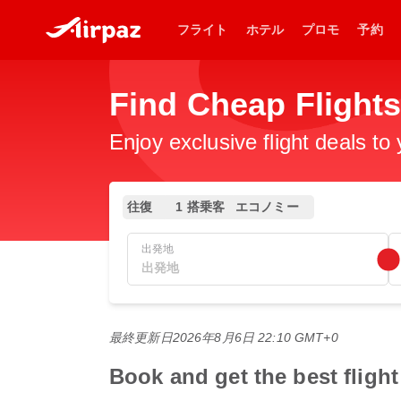
フライト
ホテル
プロモ
予約
Find Cheap Flight
Enjoy exclusive flight deals to
往復
1 搭乗客
エコノミー
出発地
最終更新日
2026年8月6日 22:10 GMT+0
Book and get the bes