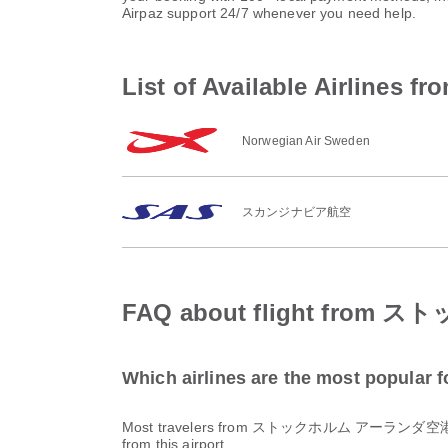
Airpaz support 24/7 whenever you need help.
List of Available Ai
Norwegian Air Sweden
スカンジナビア航空
FAQ about flight f
Which airlines are the most pop
Most travelers from ストックホルム アーランダ空港 f
from this airport.