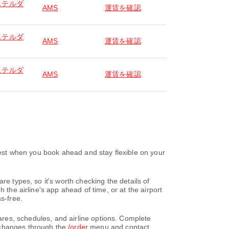
ステルダ
AMS
運賃を確認
ステルダ
AMS
運賃を確認
ステルダ
AMS
運賃を確認
n you book ahead and stay flexible on your
re types, so it's worth checking the details of
 the airline's app ahead of time, or at the airport
s-free.
chedules, and airline options. Complete
 changes through the
/order
menu and contact