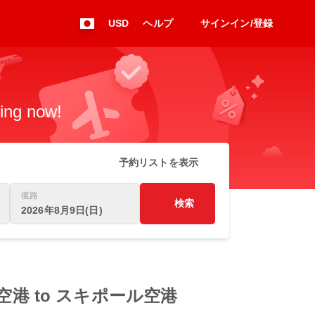
USD
ヘルプ
サインイン/登録
king now!
予約リストを表示
復路
検索
2026年8月9日(日)
ーランダ空港 to スキポール空港