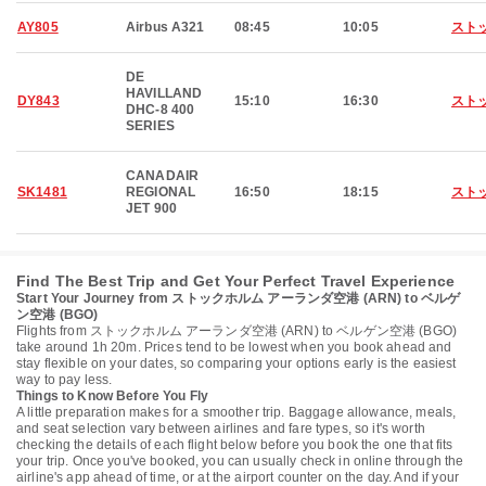
AY805
Airbus A321
08:45
10:05
スト
DE
HAVILLAND
DY843
15:10
16:30
スト
DHC-8 400
SERIES
CANADAIR
SK1481
REGIONAL
16:50
18:15
スト
JET 900
Find The Best Trip and Get Your Perfect Travel Experience
Start Your Journey from ストックホルム アーランダ空港 (ARN) to ベルゲ
ン空港 (BGO)
Flights from ストックホルム アーランダ空港 (ARN) to ベルゲン空港 (BGO)
take around 1h 20m. Prices tend to be lowest when you book ahead and
stay flexible on your dates, so comparing your options early is the easiest
way to pay less.
Things to Know Before You Fly
A little preparation makes for a smoother trip. Baggage allowance, meals,
and seat selection vary between airlines and fare types, so it's worth
checking the details of each flight below before you book the one that fits
your trip. Once you've booked, you can usually check in online through the
airline's app ahead of time, or at the airport counter on the day. And if your