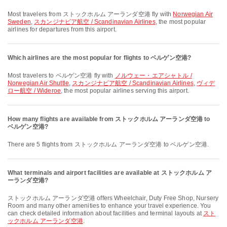
Most travelers from ストックホルム アーランダ空港 fly with
Norwegian Air
Sweden
,
スカンジナビア航空 / Scandinavian Airlines
, the most popular
airlines for departures from this airport.
Which airlines are the most popular for flights to ベルゲン空港?
Most travelers to ベルゲン空港 fly with
ノルウェー・エアシャトル /
Norwegian Air Shuttle
,
スカンジナビア航空 / Scandinavian Airlines
,
ヴィデ
ロー航空 / Wideroe
, the most popular airlines serving this airport.
How many flights are available from ストックホルム アーランダ空港 to
ベルゲン空港?
There are 5 flights from ストックホルム アーランダ空港 to ベルゲン空港.
What terminals and airport facilities are available at ストックホルム ア
ーランダ空港?
ストックホルム アーランダ空港 offers Wheelchair, Duty Free Shop, Nursery
Room and many other amenities to enhance your travel experience. You
can check detailed information about facilities and terminal layouts at
スト
ックホルム アーランダ空港
.