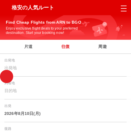
格安の人気ルート
Find Cheap Flights from ARN to BGO
Enjoy exclusive flight deals to your preferred
destination. Start your booking now!
片道
往復
周遊
出発地
出発地
到着地
目的地
出発
2026年8月10日(月)
復路