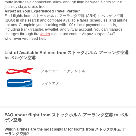
route includes a connection, allow enough time between flights so the
journey stays stress-free.
Airpaz as Your Experienced Travel Partner
Find flights from ストックホルム アーランダ空港 (ARN) to ベルゲン空港
(BGO) in one search and compare available fares, schedules, and airline
options. Complete your booking with 100+ local payment methods,
including bank transfer, e-wallet, and virtual account. You can manage
changes through the
/order
menu and contact Airpaz support 24/7
whenever you need help.
List of Available Airlines from ストックホルム アーランダ空港
to ベルゲン空港
ノルウェー・エアシャトル
フィンエアー
FAQ about flight from ストックホルム アーランダ空港 to ベル
ゲン空港
Which airlines are the most popular for flights from ストックホルム ア
ーランダ空港?