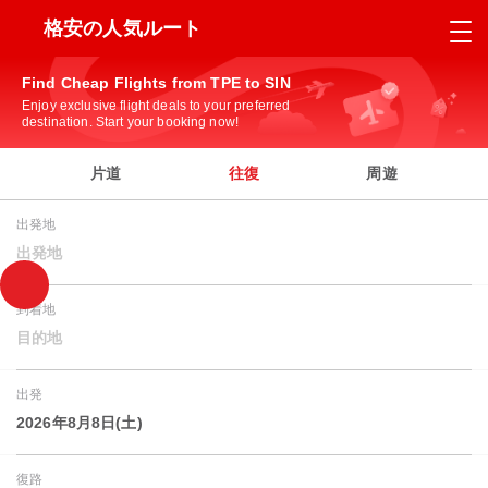
格安の人気ルート
Find Cheap Flights from TPE to SIN
Enjoy exclusive flight deals to your preferred
destination. Start your booking now!
片道
往復
周遊
出発地
出発地
到着地
目的地
出発
2026年8月8日(土)
復路