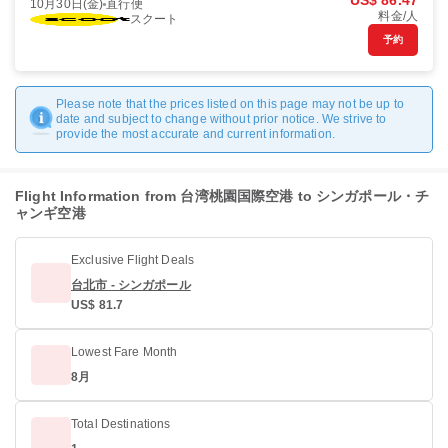
US$ 86.47
10月30日(金)
直行便
料金/人
スクート
予約
Please note that the prices listed on this page may not be up to
date and subject to change without prior notice. We strive to
provide the most accurate and current information.
Flight Information from 台湾桃園国際空港 to シンガポール・チ
ャンギ空港
Exclusive Flight Deals
台北市 - シンガポール
US$ 81.7
Lowest Fare Month
8月
Total Destinations