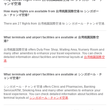
ャンギ空港
How many flights are available from 台湾桃園国際空港 to シンガポー
ル・チャンギ空港?
There are 27 flights from 台湾桃園国際空港 to シンガポール・チャンギ空港.
What terminals and airport facilities are available at 台湾桃園国際空
港?
台湾桃園国際空港 offers Duty Free Shop, Waiting Area, Nursery Room and
many other amenities to enhance your travel experience. You can check
detailed information about facilities and terminal layouts at
台湾桃園国際空
港
.
What terminals and airport facilities are available at シンガポール・チ
ャンギ空港?
シンガポール・チャンギ空港 offers Clinic and Pharmacies, Banking
Service/ATM, Smoking Area and many other amenities to enhance your
travel experience. You can check detailed information about facilities and
terminal layouts at
シンガポール・チャンギ空港
.