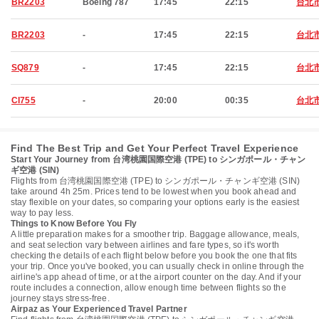
BR2203
Boeing 787
17:45
22:15
台北
BR2203
-
17:45
22:15
台北
SQ879
-
17:45
22:15
台北
CI755
-
20:00
00:35
台北
Find The Best Trip and Get Your Perfect Travel Experience
Start Your Journey from 台湾桃園国際空港 (TPE) to シンガポール・チャン
ギ空港 (SIN)
Flights from 台湾桃園国際空港 (TPE) to シンガポール・チャンギ空港 (SIN)
take around 4h 25m. Prices tend to be lowest when you book ahead and
stay flexible on your dates, so comparing your options early is the easiest
way to pay less.
Things to Know Before You Fly
A little preparation makes for a smoother trip. Baggage allowance, meals,
and seat selection vary between airlines and fare types, so it's worth
checking the details of each flight below before you book the one that fits
your trip. Once you've booked, you can usually check in online through the
airline's app ahead of time, or at the airport counter on the day. And if your
route includes a connection, allow enough time between flights so the
journey stays stress-free.
Airpaz as Your Experienced Travel Partner