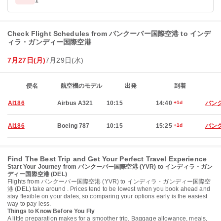
1
Check Flight Schedules from バンクーバー国際空港 to インデ
ィラ・ガンディー国際空港
7月27日(月)
7月29日(水)
便名
航空機のモデル
出発
到着
AI186
Airbus A321
10:15
14:40
+1d
バン
AI186
Boeing 787
10:15
15:25
+1d
バン
Find The Best Trip and Get Your Perfect Travel Experience
Start Your Journey from バンクーバー国際空港 (YVR) to インディラ・ガン
ディー国際空港 (DEL)
Flights from バンクーバー国際空港 (YVR) to インディラ・ガンディー国際空
港 (DEL) take around . Prices tend to be lowest when you book ahead and
stay flexible on your dates, so comparing your options early is the easiest
way to pay less.
Things to Know Before You Fly
A little preparation makes for a smoother trip. Baggage allowance, meals,