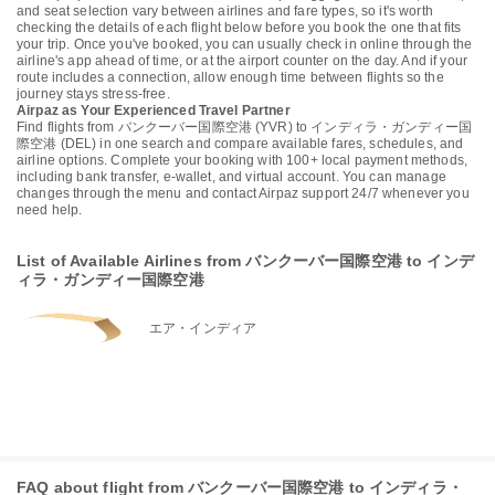
and seat selection vary between airlines and fare types, so it's worth
checking the details of each flight below before you book the one that fits
your trip. Once you've booked, you can usually check in online through the
airline's app ahead of time, or at the airport counter on the day. And if your
route includes a connection, allow enough time between flights so the
journey stays stress-free.
Airpaz as Your Experienced Travel Partner
Find flights from バンクーバー国際空港 (YVR) to インディラ・ガンディー国
際空港 (DEL) in one search and compare available fares, schedules, and
airline options. Complete your booking with 100+ local payment methods,
including bank transfer, e-wallet, and virtual account. You can manage
changes through the menu and contact Airpaz support 24/7 whenever you
need help.
List of Available Airlines from バンクーバー国際空港 to インデ
ィラ・ガンディー国際空港
エア・インディア
FAQ about flight from バンクーバー国際空港 to インディラ・