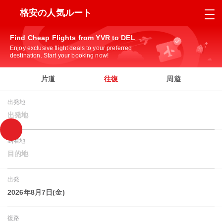
格安の人気ルート
Find Cheap Flights from YVR to DEL
Enjoy exclusive flight deals to your preferred
destination. Start your booking now!
片道
往復
周遊
出発地
出発地
到着地
目的地
出発
2026年8月7日(金)
復路