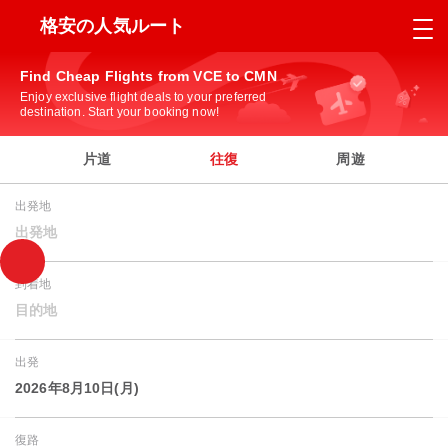
格安の人気ルート
Find Cheap Flights from VCE to CMN
Enjoy exclusive flight deals to your preferred
destination. Start your booking now!
片道
往復
周遊
出発地
出発地
到着地
目的地
出発
2026年8月10日(月)
復路