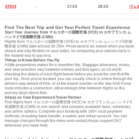
AT939
-
17:55
20:20
ヴェ
Find The Best Trip and Get Your Perfect Travel Experience
Start Your Journey from マルコポーロ国際空港 (VCE) to カサブランカ ム
ハンマド5世国際空港 (CMN)
Flights from マルコポーロ国際空港 (VCE) to カサブランカ ムハンマド5世国
際空港 (CMN) take around 3h 25m. Prices tend to be lowest when you book
ahead and stay flexible on your dates, so comparing your options early is
the easiest way to pay less.
Things to Know Before You Fly
A little preparation makes for a smoother trip. Baggage allowance, meals,
and seat selection vary between airlines and fare types, so it's worth
checking the details of each flight below before you book the one that fits
your trip. Once you've booked, you can usually check in online through the
airline's app ahead of time, or at the airport counter on the day. And if your
route includes a connection, allow enough time between flights so the
journey stays stress-free.
Airpaz as Your Experienced Travel Partner
Find flights from マルコポーロ国際空港 (VCE) to カサブランカ ムハンマド5
世国際空港 (CMN) in one search and compare available fares, schedules,
and airline options. Complete your booking with 100+ local payment
methods, including bank transfer, e-wallet, and virtual account. You can
manage changes through the menu and contact Airpaz support 24/7
whenever you need help.