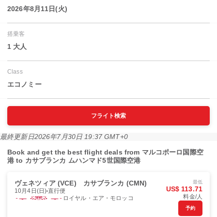
2026年8月11日(火)
搭乗客
1 大人
Class
エコノミー
フライト検索
最終更新日
2026年7月30日 19:37 GMT+0
Book and get the best flight deals from マルコポーロ国際空
港 to カサブランカ ムハンマド5世国際空港
ヴェネツィア (VCE)
カサブランカ (CMN)
最低
US$ 113.71
10月4日(日)
直行便
料金/人
ロイヤル・エア・モロッコ
予約