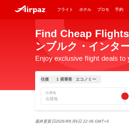
フライト
ホテル
プロモ
予約
Find Cheap Fl
ンブルク・インタ
Enjoy exclusive flight deals to
往復
1 搭乗客
エコノミー
出発地
最終更新日
2026年8月6日 22:06 GMT+0