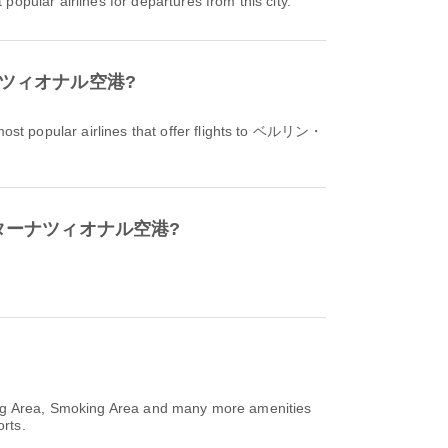
 popular airlines for departures from this city.
ンターナツィオナル空港?
ost popular airlines that offer flights to ベルリン・
・インターナツィオナル空港?
ng Area, Smoking Area and many more amenities
orts.