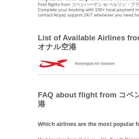
Find flights from コペンハーゲン to ベルリン・ブランデン
Complete your booking with 100+ local payment me
contact Airpaz support 24/7 whenever you need he
List of Available A
オナル空港
Norwegian Air Sweden
FAQ about flight 
港
Which airlines are the most popul