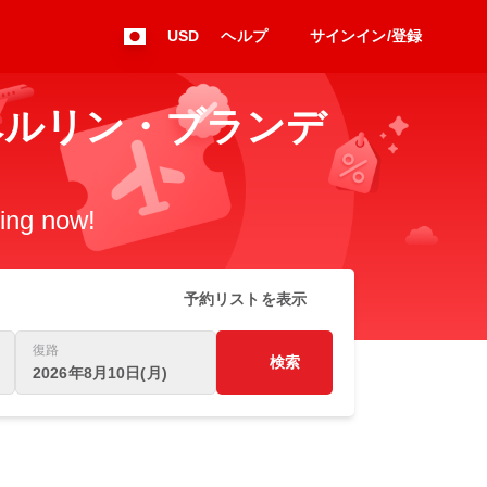
USD
ヘルプ
サインイン/登録
 to ベルリン・ブランデ
king now!
予約リストを表示
復路
検索
2026年8月10日(月)