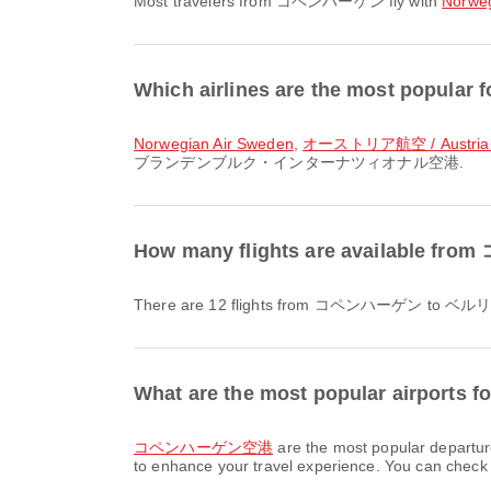
Most travelers from コペンハーゲン fly with
Norweg
Which airlines are the most
Norwegian Air Sweden
,
オーストリア航空 / Austrian A
ブランデンブルク・インターナツィオナル空港.
How many flights are avai
There are 12 flights from コペンハー
What are the most popular airport
コペンハーゲン空港
are the most popular departu
to enhance your travel experience. You can check de