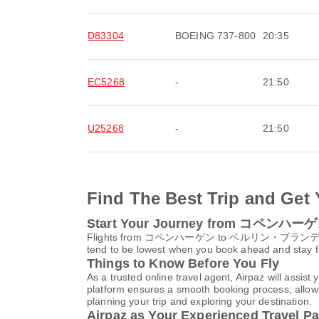
D83304
BOEING 737-800
20:35
EC5268
-
21:50
U25268
-
21:50
Find The Best Trip and Get 
Start Your Journey from
Flights from コペンハーゲン to ベルリン・ブランデンブ
tend to be lowest when you book ahead and stay fle
Things to Know Before You Fly
As a trusted online travel agent, Airpa
platform ensures a smooth booking process, allowin
planning your trip and exploring your destination.
Airpaz as Your Experienced Travel Pa