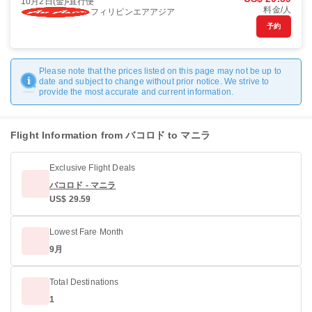
10月2日(金)
直行便
料金/人
フィリピンエアアジア
予約
Please note that the prices listed on this page may not be up to
date and subject to change without prior notice. We strive to
provide the most accurate and current information.
Flight Information from バコロド to マニラ
Exclusive Flight Deals
バコロド - マニラ
US$ 29.59
Lowest Fare Month
9月
Total Destinations
1