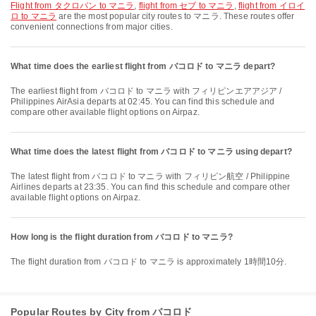
flight from タクロバン to マニラ
,
flight from セブ to マニラ
,
flight from イロイ
ロ to マニラ
are the most popular city routes to マニラ. These routes offer
convenient connections from major cities.
What time does the earliest flight from バコロド to マニラ depart?
The earliest flight from バコロド to マニラ with フィリピンエアアジア /
Philippines AirAsia departs at 02:45. You can find this schedule and
compare other available flight options on Airpaz.
What time does the latest flight from バコロド to マニラ using depart?
The latest flight from バコロド to マニラ with フィリピン航空 / Philippine
Airlines departs at 23:35. You can find this schedule and compare other
available flight options on Airpaz.
How long is the flight duration from バコロド to マニラ?
The flight duration from バコロド to マニラ is approximately 1時間10分.
Popular Routes by City from バコロド