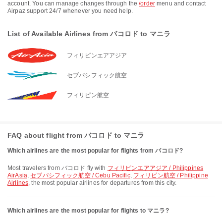
account. You can manage changes through the
/order
menu and contact
Airpaz support 24/7 whenever you need help.
List of Available Airlines from バコロド to マニラ
フィリピンエアアジア
セブパシフィック航空
フィリピン航空
FAQ about flight from バコロド to マニラ
Which airlines are the most popular for flights from バコロド?
Most travelers from バコロド fly with
フィリピンエアアジア / Philippines
AirAsia
,
セブパシフィック航空 / Cebu Pacific
,
フィリピン航空 / Philippine
Airlines
, the most popular airlines for departures from this city.
Which airlines are the most popular for flights to マニラ?