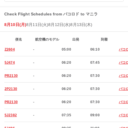
Check Flight Schedules from バコロド to マニラ
8月10日(月)
8月11日(火)
8月12日(水)
8月13日(木)
便名
航空機のモデル
出発
到着
Z2604
-
05:00
06:10
バコ
5J474
-
06:20
07:45
バコ
PR2130
-
06:20
07:30
バコ
2P2130
-
06:20
07:30
バコ
PR2130
-
06:20
07:30
バコ
5J2382
-
07:35
09:00
バコ