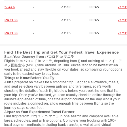
5J476
-
23:20
00:45
バコ
PR2138
-
23:35
00:45
バコ
PR2138
-
23:35
00:45
バコ
Find The Best Trip and Get Your Perfect Travel Experience
Start Your Journey from バコロド to マニラ
Flights from バコロド to マニラ, departing from () and arriving at ニノイ・ア
キノ国際空港 (MNL), take around 1h 10m. Prices tend to be lowest when
you book ahead and stay flexible on your dates, so comparing your options
early is the easiest way to pay less.
Things to Know Before You Fly
A little preparation makes for a smoother trip. Baggage allowance, meals,
and seat selection vary between airlines and fare types, so it's worth
checking the details of each flight below before you book the one that fits
your trip. Once you've booked, you can usually check in online through the
airline's app ahead of time, or at the airport counter on the day. And if your
route includes a connection, allow enough time between flights so the
journey stays stress-free.
Airpaz as Your Experienced Travel Partner
Find flights from バコロド to マニラ in one search and compare available
fares, schedules, and airline options. Complete your booking with 100+
local payment methods, including bank transfer, e-wallet, and virtual