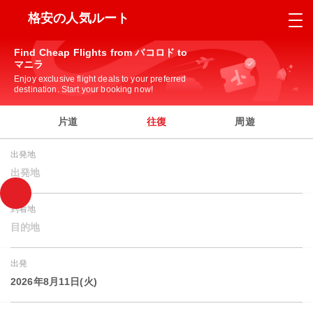
格安の人気ルート
Find Cheap Flights from バコロド to
マニラ
Enjoy exclusive flight deals to your preferred
destination. Start your booking now!
片道
往復
周遊
出発地
出発地
到着地
目的地
出発
2026年8月11日(火)