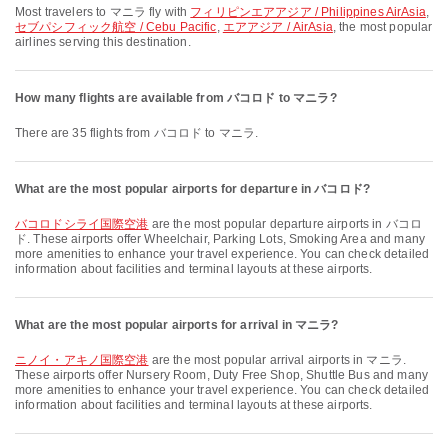
Most travelers to マニラ fly with
フィリピンエアアジア / Philippines AirAsia
,
セブパシフィック航空 / Cebu Pacific
,
エアアジア / AirAsia
, the most popular
airlines serving this destination.
How many flights are available from バコロド to マニラ?
There are 35 flights from バコロド to マニラ.
What are the most popular airports for departure in バコロド?
バコロドシライ国際空港
are the most popular departure airports in バコロ
ド. These airports offer Wheelchair, Parking Lots, Smoking Area and many
more amenities to enhance your travel experience. You can check detailed
information about facilities and terminal layouts at these airports.
What are the most popular airports for arrival in マニラ?
ニノイ・アキノ国際空港
are the most popular arrival airports in マニラ.
These airports offer Nursery Room, Duty Free Shop, Shuttle Bus and many
more amenities to enhance your travel experience. You can check detailed
information about facilities and terminal layouts at these airports.