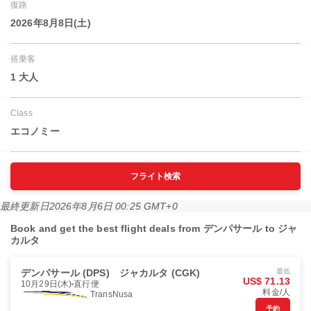
復路
2026年8月8日(土)
搭乗客
1 大人
Class
エコノミー
フライト検索
最終更新日
2026年8月6日 00:25 GMT+0
Book and get the best flight deals from デンパサール to ジャ
カルタ
デンパサール (DPS)
ジャカルタ (CGK)
最低
US$ 71.13
10月29日(木)
直行便
料金/人
TransNusa
予約