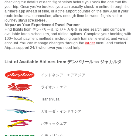
checking the details of each flight below before you book the one that fits
your trip. Once you've booked, you can usually check in online through the
airline's app ahead of time, or at the airport counter on the day. And if your
route includes a connection, allow enough time between flights so the
journey stays stress-free.
Airpaz as Your Experienced Travel Partner
Find flights from デンパサール to ジャカルタ in one search and compare
available fares, schedules, and airline options. Complete your booking with
100+ local payment methods, including bank transfer, e-wallet, and virtual
account. You can manage changes through the
/order
menu and contact
Airpaz support 24/7 whenever you need help.
List of Available Airlines from デンパサール to ジャカルタ
インドネシア・エアアジア
ライオン・エア
TransNusa
ガルーダ・インドネシア
バティックエア
シティリンク