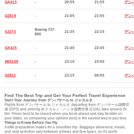
GA415
-
20:55
21:55
デン
QZ819
-
21:05
21:55
デン
Boeing 737-
SJ273
21:35
22:15
デン
800
GA425
-
21:40
22:45
デン
8B5109
-
23:10
23:50
デン
QZ811
-
23:15
00:05
デン
Find The Best Trip and Get Your Perfect Travel Experience
Start Your Journey from デンパサール to ジャカルタ
Flights from デンパサール to ジャカルタ, departing from デンパサール国際空
港 (DPS) and arriving at スカルノ・ハッタ国際空港 (CGK), take around 2h
0m. Prices tend to be lowest when you book ahead and stay flexible on
your dates, so comparing your options early is the easiest way to pay less.
Things to Know Before You Fly
A little preparation makes for a smoother trip. Baggage allowance, meals,
and seat selection vary between airlines and fare types, so it's worth