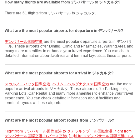
How many flights are available from デンパサール to ジャカルタ?
There are 61 flights from デンパサール to ジャカルタ.
What are the most popular airports for departure in デンパサール?
デンパサール国際空港
are the most popular departure airports in デンパサ
ール. These airports offer Dining, Clinic and Pharmacies, Waiting Area and
many more amenities to enhance your travel experience. You can check
detailed information about facilities and terminal layouts at these airports.
What are the most popular airports for arrival in ジャカルタ?
スカルノ・ハッタ国際空港
,
ハリム・ペルダナクスマ国際空港
are the most
popular arrival airports in ジャカルタ. These airports offer Parking Lots,
Parking Lots, Car Rental and many more amenities to enhance your travel
experience. You can check detailed information about facilities and
terminal layouts at these airports.
What are the most popular airport routes from デンパサール?
flight from デンパサール国際空港 to クアラルンプール国際空港
,
flight from
デンパサール国際空港 to パース空港
,
flight from デンパサール国際空港 to ス