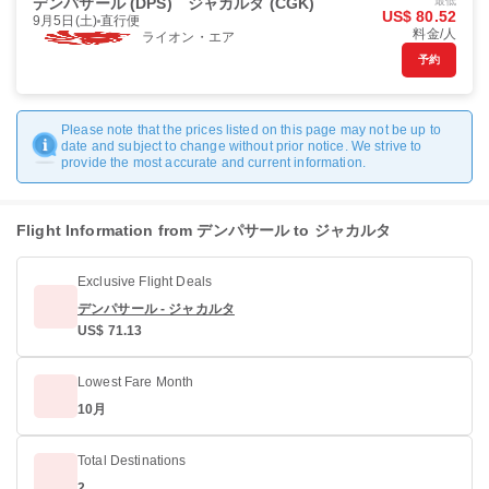
デンパサール (DPS)
ジャカルタ (CGK)
最低
US$ 80.52
9月5日(土)
直行便
料金/人
ライオン・エア
予約
Please note that the prices listed on this page may not be up to
date and subject to change without prior notice. We strive to
provide the most accurate and current information.
Flight Information from デンパサール to ジャカルタ
Exclusive Flight Deals
デンパサール - ジャカルタ
US$ 71.13
Lowest Fare Month
10月
Total Destinations
2