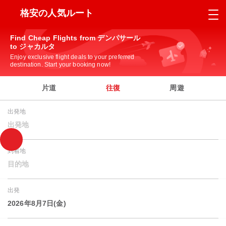
格安の人気ルート
Find Cheap Flights from デンパサール
to ジャカルタ
Enjoy exclusive flight deals to your preferred
destination. Start your booking now!
片道
往復
周遊
出発地
出発地
到着地
目的地
出発
2026年8月7日(金)