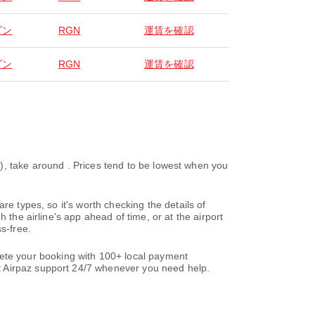
ゴン
RGN
運賃を確認
ゴン
RGN
運賃を確認
around . Prices tend to be lowest when you
re types, so it's worth checking the details of
 the airline's app ahead of time, or at the airport
s-free.
te your booking with 100+ local payment
t Airpaz support 24/7 whenever you need help.