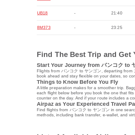
UB18
-
21:40
8M373
-
23:25
Find The Best Trip and Get 
Start Your Journey from バンコク t
Flights from バンコク to ヤンゴン, departing from
book ahead and stay flexible on your dates, so com
Things to Know Before You Fly
A little preparation makes for a smoother trip. Bag
each flight below before you book the one that fits
counter on the day. And if your route includes a co
Airpaz as Your Experienced Travel Pa
Find flights from バンコク to ヤンゴン in one search an
methods, including bank transfer, e-wallet, and 