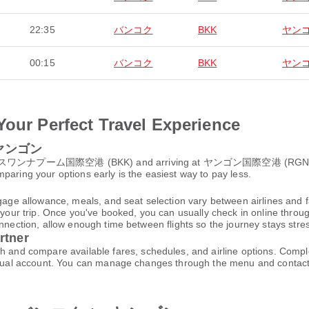
22:35
バンコク
BKK
ヤン
00:15
バンコク
BKK
ヤン
Your Perfect Travel Experience
o ヤンゴン
 スワンナプーム国際空港 (BKK) and arriving at ヤンゴン国際空港 (RGN), take 
paring your options early is the easiest way to pay less.
gage allowance, meals, and seat selection vary between airlines and fa
 your trip. Once you've booked, you can usually check in online through
nnection, allow enough time between flights so the journey stays stres
rtner
d compare available fares, schedules, and airline options. Comple
virtual account. You can manage changes through the menu and contac