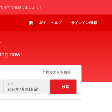
して今すぐ登録しましょう！
JPY
ヘルプ
サインイン/登録
ン
king now!
予約リストを表示
復路
検索
2026年7月31日(金)