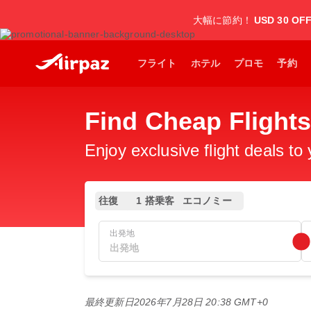
大幅に節約！
USD 30 OF
フライト
ホテル
プロモ
予約
Find Cheap Flig
Enjoy exclusive flight deals to
往復
1 搭乗客
エコノミー
出発地
最終更新日
2026年7月28日 20:38 GMT+0