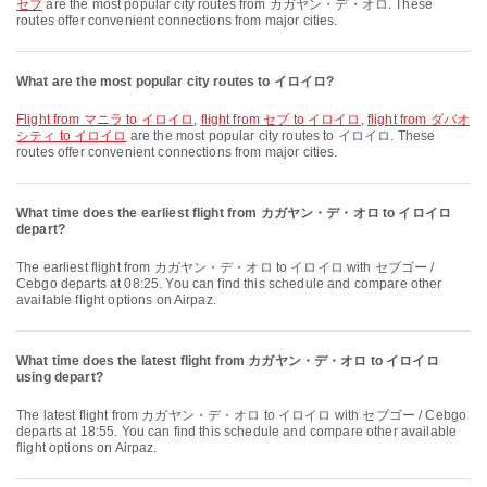
セブ
are the most popular city routes from カガヤン・デ・オロ. These
routes offer convenient connections from major cities.
What are the most popular city routes to イロイロ?
flight from マニラ to イロイロ
,
flight from セブ to イロイロ
,
flight from ダバオ
シティ to イロイロ
are the most popular city routes to イロイロ. These
routes offer convenient connections from major cities.
What time does the earliest flight from カガヤン・デ・オロ to イロイロ
depart?
The earliest flight from カガヤン・デ・オロ to イロイロ with セブゴー /
Cebgo departs at 08:25. You can find this schedule and compare other
available flight options on Airpaz.
What time does the latest flight from カガヤン・デ・オロ to イロイロ
using depart?
The latest flight from カガヤン・デ・オロ to イロイロ with セブゴー / Cebgo
departs at 18:55. You can find this schedule and compare other available
flight options on Airpaz.