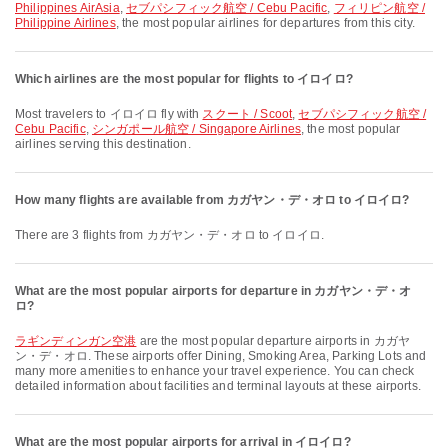
Philippines AirAsia
,
セブパシフィック航空 / Cebu Pacific
,
フィリピン航空 /
Philippine Airlines
, the most popular airlines for departures from this city.
Which airlines are the most popular for flights to イロイロ?
Most travelers to イロイロ fly with
スクート / Scoot
,
セブパシフィック航空 /
Cebu Pacific
,
シンガポール航空 / Singapore Airlines
, the most popular
airlines serving this destination.
How many flights are available from カガヤン・デ・オロ to イロイロ?
There are 3 flights from カガヤン・デ・オロ to イロイロ.
What are the most popular airports for departure in カガヤン・デ・オ
ロ?
ラギンディンガン空港
are the most popular departure airports in カガヤ
ン・デ・オロ. These airports offer Dining, Smoking Area, Parking Lots and
many more amenities to enhance your travel experience. You can check
detailed information about facilities and terminal layouts at these airports.
What are the most popular airports for arrival in イロイロ?