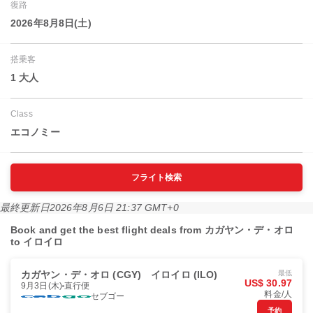
復路
2026年8月8日(土)
搭乗客
1 大人
Class
エコノミー
フライト検索
最終更新日
2026年8月6日 21:37 GMT+0
Book and get the best flight deals from カガヤン・デ・オロ
to イロイロ
カガヤン・デ・オロ (CGY)
イロイロ (ILO)
最低
US$ 30.97
9月3日(木)
直行便
料金/人
セブゴー
予約