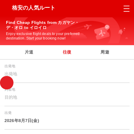
格安の人気ルート
Find Cheap Flights from カガヤン・
デ・オロ to イロイロ
Enjoy exclusive flight deals to your preferred
destination. Start your booking now!
片道
往復
周遊
出発地
出発地
到着地
目的地
出発
2026年8月7日(金)