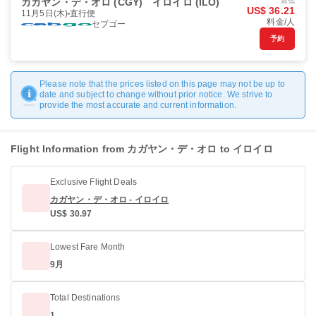
カガヤン・デ・オロ (CGY)
イロイロ (ILO)
最低
US$ 36.21
11月5日(木)
直行便
料金/人
セブゴー
予約
Please note that the prices listed on this page may not be up to
date and subject to change without prior notice. We strive to
provide the most accurate and current information.
Flight Information from カガヤン・デ・オロ to イロイロ
Exclusive Flight Deals
カガヤン・デ・オロ - イロイロ
US$ 30.97
Lowest Fare Month
9月
Total Destinations
1