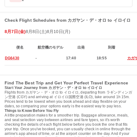
Check Flight Schedules from カガヤン・デ・オロ to イロイロ
8月7日(金)
8月8日(土)
8月10日(月)
便名
航空機のモデル
出発
到着
DG6430
-
17:40
18:55
カガ
Find The Best Trip and Get Your Perfect Travel Experience
Start Your Journey from カガヤン・デ・オロ to イロイロ
Flights from カガヤン・デ・オロ to イロイロ, departing from ラギンディンガ
ン空港 (CGY) and arriving at イロイロ国際空港 (ILO), take around 1h 15m.
Prices tend to be lowest when you book ahead and stay flexible on your
dates, so comparing your options early is the easiest way to pay less.
Things to Know Before You Fly
A little preparation makes for a smoother trip. Baggage allowance, meals,
and seat selection vary between airlines and fare types, so it's worth
checking the details of each flight below before you book the one that fits
your trip. Once you've booked, you can usually check in online through the
airline's app ahead of time, or at the airport counter on the day. And if your