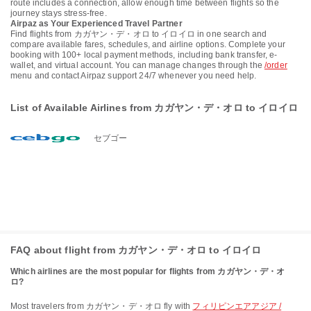
route includes a connection, allow enough time between flights so the
journey stays stress-free.
Airpaz as Your Experienced Travel Partner
Find flights from カガヤン・デ・オロ to イロイロ in one search and
compare available fares, schedules, and airline options. Complete your
booking with 100+ local payment methods, including bank transfer, e-
wallet, and virtual account. You can manage changes through the
/order
menu and contact Airpaz support 24/7 whenever you need help.
List of Available Airlines from カガヤン・デ・オロ to イロイロ
セブゴー
FAQ about flight from カガヤン・デ・オロ to イロイロ
Which airlines are the most popular for flights from カガヤン・デ・オ
ロ?
Most travelers from カガヤン・デ・オロ fly with
フィリピンエアアジア /