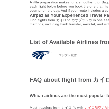
A little preparation makes for a smoother trip. Bag
each flight below before you book the one that fits
counter on the day. And if your route includes a co
Airpaz as Your Experienced Travel Pa
Find flights from カイロ to カサブランカ in one search 
methods, including bank transfer, e-wallet, and 
List of Available Airli
エジプト航空
FAQ about flight from
Which airlines are the most popular 
Most travelers from カイロ fly with
カイロ航空 / Air 