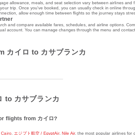
gage allowance, meals, and seat selection vary between airlines and fa
 your trip. Once you've booked, you can usually check in online through
nnection, allow enough time between flights so the journey stays stres
rtner
and compare available fares, schedules, and airline options. Comp
virtual account. You can manage changes through the menu and contac
nes from カイロ to カサブランカ
 カイロ to カサブランカ
for flights from カイロ?
Cairo
,
エジプト航空 / EgyptAir
,
Nile Air
, the most popular airlines for 