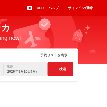
USD
ヘルプ
サインイン/登録
ンカ
king now!
予約リストを表示
復路
検索
2026年8月10日(月)