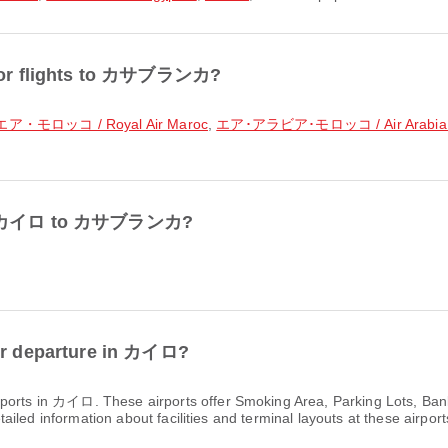
r for flights to カサブランカ?
モロッコ / Royal Air Maroc
,
エア･アラビア･モロッコ / Air Arabia 
from カイロ to カサブランカ?
for departure in カイロ?
rports in カイロ. These airports offer Smoking Area, Parking Lots, B
led information about facilities and terminal layouts at these airport