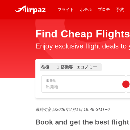
フライト
ホテル
プロモ
予約
Find Cheap Fli
Enjoy exclusive flight deals to
往復
1 搭乗客
エコノミー
出発地
最終更新日
2026年8月1日 19:49 GMT+0
Book and get the best f