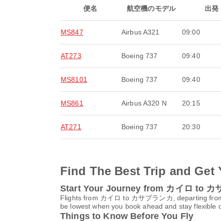
便名
航空機のモデル
出発
MS847
Airbus A321
09:00
AT273
Boeing 737
09:40
MS8101
Boeing 737
09:40
MS861
Airbus A320 N
20:15
AT271
Boeing 737
20:30
Find The Best Trip and Get 
Start Your Journey from カイロ t
Flights from カイロ to カサブランカ, departing f
be lowest when you book ahead and stay flexible o
Things to Know Before You Fly