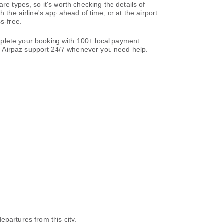
re types, so it's worth checking the details of
 the airline's app ahead of time, or at the airport
s-free.
lete your booking with 100+ local payment
t Airpaz support 24/7 whenever you need help.
departures from this city.