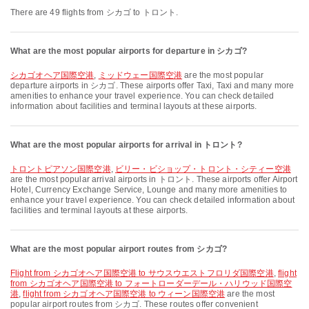
There are 49 flights from シカゴ to トロント.
What are the most popular airports for departure in シカゴ?
シカゴオヘア国際空港
,
ミッドウェー国際空港
are the most popular
departure airports in シカゴ. These airports offer Taxi, Taxi and many more
amenities to enhance your travel experience. You can check detailed
information about facilities and terminal layouts at these airports.
What are the most popular airports for arrival in トロント?
トロントピアソン国際空港
,
ビリー・ビショップ・トロント・シティー空港
are the most popular arrival airports in トロント. These airports offer Airport
Hotel, Currency Exchange Service, Lounge and many more amenities to
enhance your travel experience. You can check detailed information about
facilities and terminal layouts at these airports.
What are the most popular airport routes from シカゴ?
flight from シカゴオヘア国際空港 to サウスウエストフロリダ国際空港
,
flight
from シカゴオヘア国際空港 to フォートローダーデール・ハリウッド国際空
港
,
flight from シカゴオヘア国際空港 to ウィーン国際空港
are the most
popular airport routes from シカゴ. These routes offer convenient