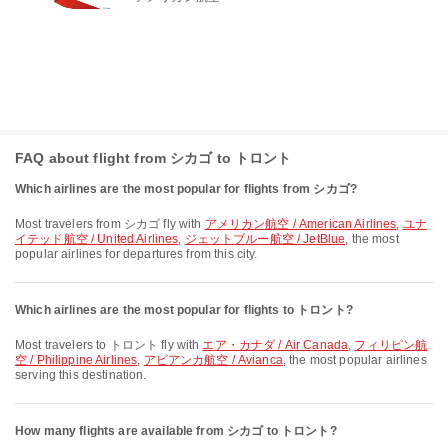
FAQ about flight from シカゴ to トロント
Which airlines are the most popular for flights from シカゴ?
Most travelers from シカゴ fly with
アメリカン航空 / American Airlines
,
ユナ
イテッド航空 / United Airlines
,
ジェットブルー航空 / JetBlue
, the most
popular airlines for departures from this city.
Which airlines are the most popular for flights to トロント?
Most travelers to トロント fly with
エア・カナダ / Air Canada
,
フィリピン航
空 / Philippine Airlines
,
アビアンカ航空 / Avianca
, the most popular airlines
serving this destination.
How many flights are available from シカゴ to トロント?