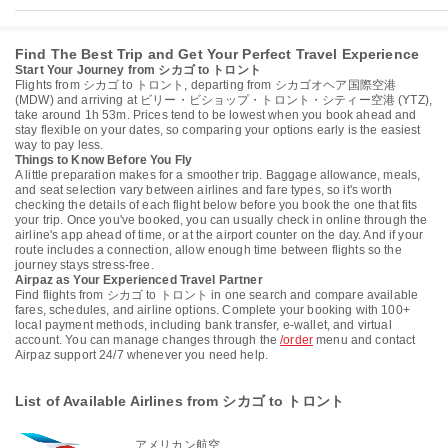
Find The Best Trip and Get Your Perfect Travel Experience
Start Your Journey from シカゴ to トロント
Flights from シカゴ to トロント, departing from シカゴオヘア国際空港
(MDW) and arriving at ビリー・ビショップ・トロント・シティー空港 (YTZ),
take around 1h 53m. Prices tend to be lowest when you book ahead and
stay flexible on your dates, so comparing your options early is the easiest
way to pay less.
Things to Know Before You Fly
A little preparation makes for a smoother trip. Baggage allowance, meals,
and seat selection vary between airlines and fare types, so it's worth
checking the details of each flight below before you book the one that fits
your trip. Once you've booked, you can usually check in online through the
airline's app ahead of time, or at the airport counter on the day. And if your
route includes a connection, allow enough time between flights so the
journey stays stress-free.
Airpaz as Your Experienced Travel Partner
Find flights from シカゴ to トロント in one search and compare available
fares, schedules, and airline options. Complete your booking with 100+
local payment methods, including bank transfer, e-wallet, and virtual
account. You can manage changes through the
/order
menu and contact
Airpaz support 24/7 whenever you need help.
List of Available Airlines from シカゴ to トロント
アメリカン航空