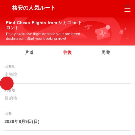
格安の人気ルート
Find Cheap Flights from シカゴ to ト
ロント
Enjoy exclusive flight deals to your preferred
destination. Start your booking now!
片道
往復
周遊
出発地
出発地
到着地
目的地
出発
2026年8月9日(日)