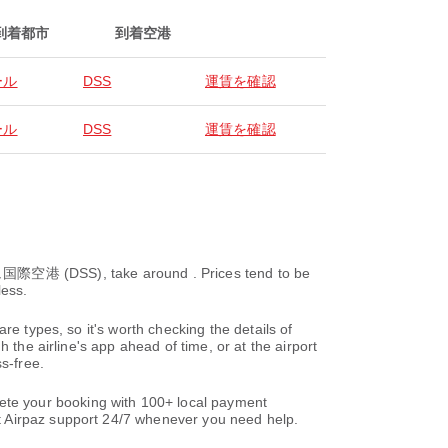
到着都市
到着空港
ール
DSS
運賃を確認
ール
DSS
運賃を確認
(DSS), take around . Prices tend to be
less.
re types, so it's worth checking the details of
 the airline's app ahead of time, or at the airport
s-free.
te your booking with 100+ local payment
t Airpaz support 24/7 whenever you need help.