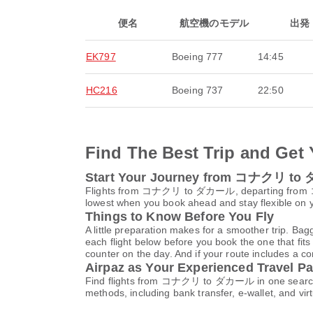
便名
航空機のモデル
出発
EK797
Boeing 777
14:45
HC216
Boeing 737
22:50
Find The Best Trip and Get 
Start Your Journey from コナクリ t
Flights from コナクリ to ダカール, departing fr
lowest when you book ahead and stay flexible on yo
Things to Know Before You Fly
A little preparation makes for a smoother trip. Bag
each flight below before you book the one that fits
counter on the day. And if your route includes a co
Airpaz as Your Experienced Travel Pa
Find flights from コナクリ to ダカール in one search an
methods, including bank transfer, e-wallet, and 