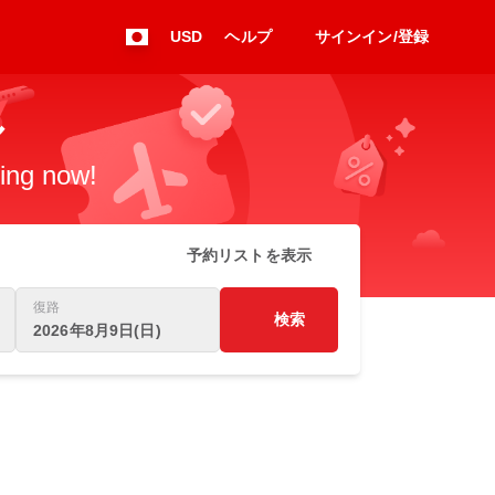
USD
ヘルプ
サインイン/登録
ル
king now!
予約リストを表示
復路
検索
2026年8月9日(日)