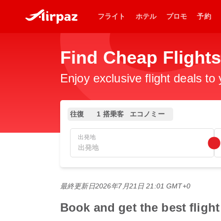
フライト
ホテル
プロモ
予約
Find Cheap Flig
Enjoy exclusive flight deals to
往復
1 搭乗客
エコノミー
出発地
最終更新日
2026年7月21日 21:01 GMT+0
Book and get the best fl