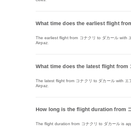
What time does the earliest fligh
The earliest flight from コナクリ to ダカール with エア・セネガル / Air Senegal departs at 11:20. You can find this schedule and compare other available flight options on
Airpaz.
What time does the latest flight 
The latest flight from コナクリ to ダカール with エア・セネガル / Air Senegal departs at 22:50. You can find this schedule and compare other available flight options on
Airpaz.
How long is the flight duration 
The flight duration from コナクリ to ダカール is a