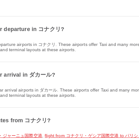
 for departure in コナクリ?
parture airports in コナクリ. These airports offer Taxi and many more 
 and terminal layouts at these airports.
for arrival in ダカール?
r arrival airports in ダカール. These airports offer Taxi and many mor
 and terminal layouts at these airports.
 routes from コナクリ?
レーズ・ジャーニュ国際空港
,
flight from コナクリ・ゲシア国際空港 to