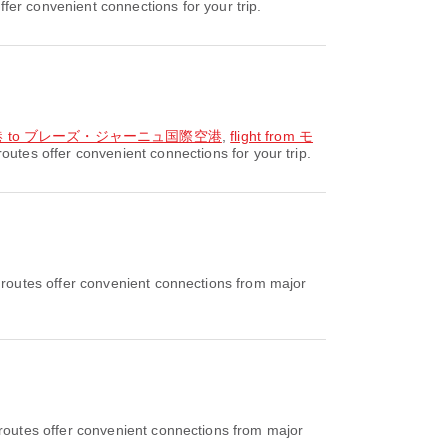
r convenient connections for your trip.
際空港 to ブレーズ・ジャーニュ国際空港
,
flight from モ
tes offer convenient connections for your trip.
outes offer convenient connections from major
outes offer convenient connections from major