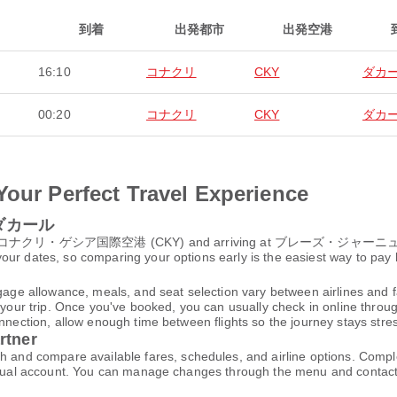
到着
出発都市
出発空港
16:10
コナクリ
CKY
ダカ
00:20
コナクリ
CKY
ダカ
Your Perfect Travel Experience
o ダカール
om コナクリ・ゲシア国際空港 (CKY) and arriving at ブレーズ・ジャーニュ国際空港 
ur dates, so comparing your options early is the easiest way to pay 
gage allowance, meals, and seat selection vary between airlines and fa
 your trip. Once you've booked, you can usually check in online through
nnection, allow enough time between flights so the journey stays stres
rtner
d compare available fares, schedules, and airline options. Comple
virtual account. You can manage changes through the menu and contac