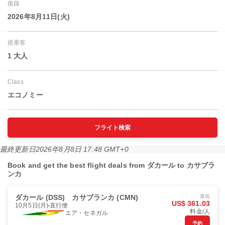
復路
2026年8月11日(火)
搭乗客
1 大人
Class
エコノミー
フライト検索
最終更新日
2026年8月8日 17:48 GMT+0
Book and get the best flight deals from ダカール to カサブラ
ンカ
ダカール (DSS)
カサブランカ (CMN)
最低
US$ 361.03
10月5日(月)
直行便
料金/人
エア・セネガル
予約