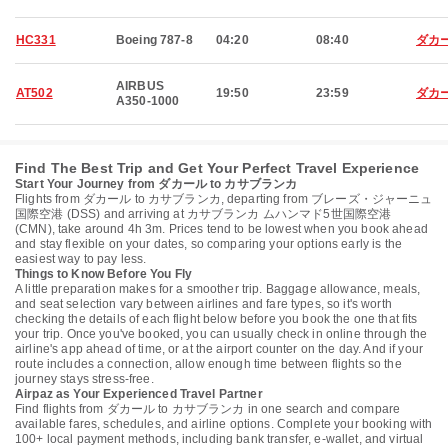
HC331
Boeing 787-8
04:20
08:40
ダカ
AIRBUS
AT502
19:50
23:59
ダカ
A350-1000
Find The Best Trip and Get Your Perfect Travel Experience
Start Your Journey from ダカール to カサブランカ
Flights from ダカール to カサブランカ, departing from ブレーズ・ジャーニュ
国際空港 (DSS) and arriving at カサブランカ ムハンマド5世国際空港
(CMN), take around 4h 3m. Prices tend to be lowest when you book ahead
and stay flexible on your dates, so comparing your options early is the
easiest way to pay less.
Things to Know Before You Fly
A little preparation makes for a smoother trip. Baggage allowance, meals,
and seat selection vary between airlines and fare types, so it's worth
checking the details of each flight below before you book the one that fits
your trip. Once you've booked, you can usually check in online through the
airline's app ahead of time, or at the airport counter on the day. And if your
route includes a connection, allow enough time between flights so the
journey stays stress-free.
Airpaz as Your Experienced Travel Partner
Find flights from ダカール to カサブランカ in one search and compare
available fares, schedules, and airline options. Complete your booking with
100+ local payment methods, including bank transfer, e-wallet, and virtual