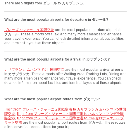
There are 5 flights from ダカール to カサブランカ.
What are the most popular airports for departure in ダカール?
ブレーズ・ジャーニュ国際空港
are the most popular departure airports in
ダカール. These airports offer Taxi and many more amenities to enhance
your travel experience. You can check detailed information about facilities
and terminal layouts at these airports.
What are the most popular airports for arrival in カサブランカ?
カサブランカ ムハンマド5世国際空港
are the most popular arrival airports
in カサブランカ. These airports offer Waiting Area, Parking Lots, Dining and
many more amenities to enhance your travel experience. You can check
detailed information about facilities and terminal layouts at these airports.
What are the most popular airport routes from ダカール?
flight from ブレーズ・ジャーニュ国際空港 to カサブランカ ムハンマド5世国
際空港
,
flight from ブレーズ・ジャーニュ国際空港 to ネルソン・マンデラ国
際空港
,
flight from ブレーズ・ジャーニュ国際空港 to バルセロナ＝エル・プ
ラット空港
are the most popular airport routes from ダカール. These routes
offer convenient connections for your trip.