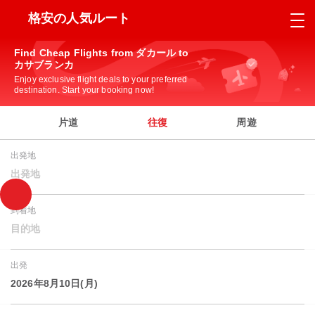
格安の人気ルート
Find Cheap Flights from ダカール to
カサブランカ
Enjoy exclusive flight deals to your preferred
destination. Start your booking now!
片道
往復
周遊
出発地
出発地
到着地
目的地
出発
2026年8月10日(月)