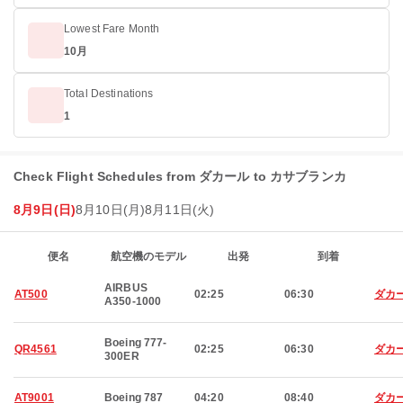
Lowest Fare Month
10月
Total Destinations
1
Check Flight Schedules from ダカール to カサブランカ
8月9日(日)
8月10日(月)
8月11日(火)
便名
航空機のモデル
出発
到着
AIRBUS
AT500
02:25
06:30
ダカ
A350-1000
Boeing 777-
QR4561
02:25
06:30
ダカ
300ER
AT9001
Boeing 787
04:20
08:40
ダカ