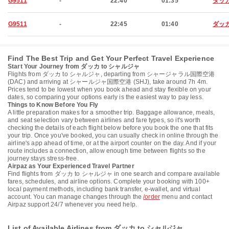
G9511
-
22:40
01:35
ダッ
G9511
-
22:45
01:40
ダッ
Find The Best Trip and Get Your Perfect Travel Experience
Start Your Journey from ダッカ to シャルジャ
Flights from ダッカ to シャルジャ, departing from シャージャラル国際空港
(DAC) and arriving at シャールジャ国際空港 (SHJ), take around 7h 4m.
Prices tend to be lowest when you book ahead and stay flexible on your
dates, so comparing your options early is the easiest way to pay less.
Things to Know Before You Fly
A little preparation makes for a smoother trip. Baggage allowance, meals,
and seat selection vary between airlines and fare types, so it's worth
checking the details of each flight below before you book the one that fits
your trip. Once you've booked, you can usually check in online through the
airline's app ahead of time, or at the airport counter on the day. And if your
route includes a connection, allow enough time between flights so the
journey stays stress-free.
Airpaz as Your Experienced Travel Partner
Find flights from ダッカ to シャルジャ in one search and compare available
fares, schedules, and airline options. Complete your booking with 100+
local payment methods, including bank transfer, e-wallet, and virtual
account. You can manage changes through the
/order
menu and contact
Airpaz support 24/7 whenever you need help.
List of Available Airlines from ダッカ to シャルジャ