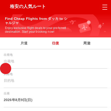
格安の人気ルート
Find Cheap Flights from ダッカ to シ
ャルジャ
Enjoy exclusive flight deals to your preferred
destination. Start your booking now!
片道
往復
周遊
出発地
出発地
到着地
目的地
出発
2026年8月9日(日)