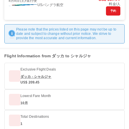
8月8日(土)
直行便
料金/人
USバングラ航空
予約
Please note that the prices listed on this page may not be up to
date and subject to change without prior notice. We strive to
provide the most accurate and current information.
Flight Information from ダッカ to シャルジャ
Exclusive Flight Deals
ダッカ - シャルジャ
US$ 209.45
Lowest Fare Month
10月
Total Destinations
1