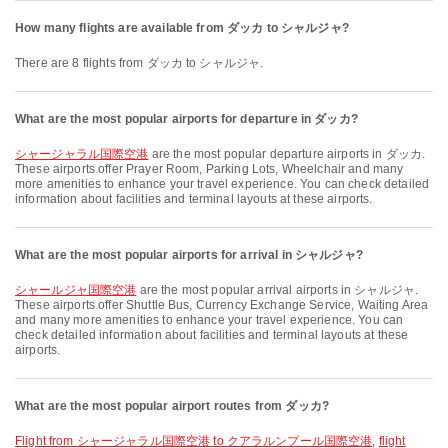
How many flights are available from ダッカ to シャルジャ?
There are 8 flights from ダッカ to シャルジャ.
What are the most popular airports for departure in ダッカ?
シャージャラル国際空港
are the most popular departure airports in ダッカ.
These airports offer Prayer Room, Parking Lots, Wheelchair and many
more amenities to enhance your travel experience. You can check detailed
information about facilities and terminal layouts at these airports.
What are the most popular airports for arrival in シャルジャ?
シャールジャ国際空港
are the most popular arrival airports in シャルジャ.
These airports offer Shuttle Bus, Currency Exchange Service, Waiting Area
and many more amenities to enhance your travel experience. You can
check detailed information about facilities and terminal layouts at these
airports.
What are the most popular airport routes from ダッカ?
flight from シャージャラル国際空港 to クアラルンプール国際空港
,
flight