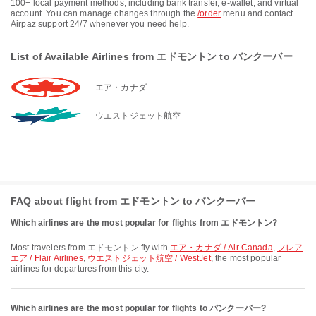
100+ local payment methods, including bank transfer, e-wallet, and virtual
account. You can manage changes through the
/order
menu and contact
Airpaz support 24/7 whenever you need help.
List of Available Airlines from エドモントン to バンクーバー
エア・カナダ
ウエストジェット航空
FAQ about flight from エドモントン to バンクーバー
Which airlines are the most popular for flights from エドモントン?
Most travelers from エドモントン fly with
エア・カナダ / Air Canada
,
フレア
エア / Flair Airlines
,
ウエストジェット航空 / WestJet
, the most popular
airlines for departures from this city.
Which airlines are the most popular for flights to バンクーバー?