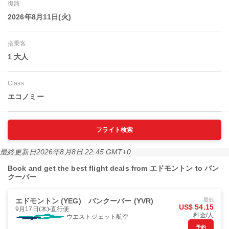
復路
2026年8月11日(火)
搭乗客
1 大人
Class
エコノミー
フライト検索
最終更新日
2026年8月8日 22:45 GMT+0
Book and get the best flight deals from エドモントン to バン
クーバー
エドモントン (YEG)
バンクーバー (YVR)
最低
US$ 54.15
9月17日(木)
直行便
料金/人
ウエストジェット航空
予約