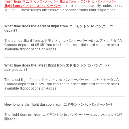
flight from マニラ to バンクーバー
,
flight from トロント to バンクーバー
,
flight from バンコク to バンクーバー
are the most popular city routes to バン
クーバー. These routes offer convenient connections from major cities.
What time does the earliest flight from エドモントン to バンクーバー
depart?
The earliest flight from エドモントン to バンクーバー with エア・カナダ / Air
Canada departs at 05:45. You can find this schedule and compare other
available flight options on Airpaz.
What time does the latest flight from エドモントン to バンクーバー
using depart?
The latest flight from エドモントン to バンクーバー with エア・カナダ / Air
Canada departs at 21:25. You can find this schedule and compare other
available flight options on Airpaz.
How long is the flight duration from エドモントン to バンクーバー?
The flight duration from エドモントン to バンクーバー is approximately 1時
間44分.