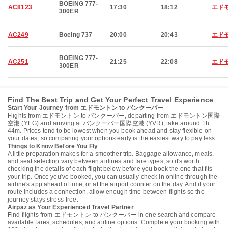
BOEING 777-
AC8123
17:30
18:12
エド
300ER
AC249
Boeing 737
20:00
20:43
エド
BOEING 777-
AC251
21:25
22:08
エド
300ER
Find The Best Trip and Get Your Perfect Travel Experience
Start Your Journey from エドモントン to バンクーバー
Flights from エドモントン to バンクーバー, departing from エドモントン国際
空港 (YEG) and arriving at バンクーバー国際空港 (YVR), take around 1h
44m. Prices tend to be lowest when you book ahead and stay flexible on
your dates, so comparing your options early is the easiest way to pay less.
Things to Know Before You Fly
A little preparation makes for a smoother trip. Baggage allowance, meals,
and seat selection vary between airlines and fare types, so it's worth
checking the details of each flight below before you book the one that fits
your trip. Once you've booked, you can usually check in online through the
airline's app ahead of time, or at the airport counter on the day. And if your
route includes a connection, allow enough time between flights so the
journey stays stress-free.
Airpaz as Your Experienced Travel Partner
Find flights from エドモントン to バンクーバー in one search and compare
available fares, schedules, and airline options. Complete your booking with