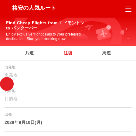
格安の人気ルート
Find Cheap Flights from エドモントン
to バンクーバー
Enjoy exclusive flight deals to your preferred
destination. Start your booking now!
片道
往復
周遊
出発地
出発地
到着地
目的地
出発
2026年8月10日(月)