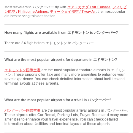
Most travelers to バンクーバー fly with
エア・カナダ / Air Canada
,
フィリピ
ン航空 / Philippine Airlines
,
ティーウェイ航空 / T'way Air
, the most popular
airlines serving this destination.
How many flights are available from エドモントン to バンクーバー?
There are 34 flights from エドモントン to バンクーバー.
What are the most popular airports for departure in エドモントン?
エドモントン国際空港
are the most popular departure airports in エドモン
トン. These airports offer Taxi and many more amenities to enhance your
travel experience. You can check detailed information about facilities and
terminal layouts at these airports.
What are the most popular airports for arrival in バンクーバー?
バンクーバー国際空港
are the most popular arrival airports in バンクーバー.
These airports offer Car Rental, Parking Lots, Prayer Room and many more
amenities to enhance your travel experience. You can check detailed
information about facilities and terminal layouts at these airports.