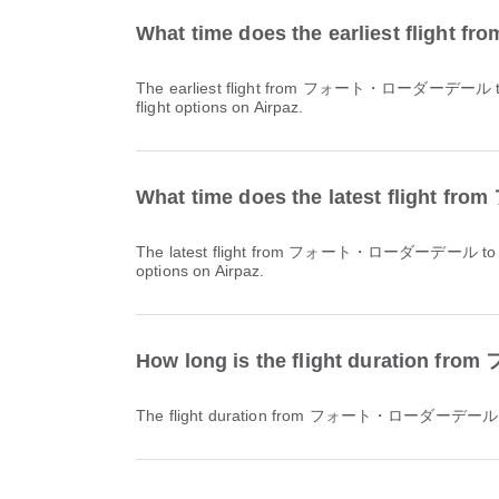
What time does the earliest fl
The earliest flight from フォート・ローダーデール to トロント with エア・カナダ / Air Canada departs at 08:00. You can find this schedule and compare other available
flight options on Airpaz.
What time does the latest flig
The latest flight from フォート・ローダーデール to トロント with エア・カナダ / Air Canada departs at 22:35. You can find this schedule and compare other available flight
options on Airpaz.
How long is the flight durati
The flight duration from フォート・ローダーデール 