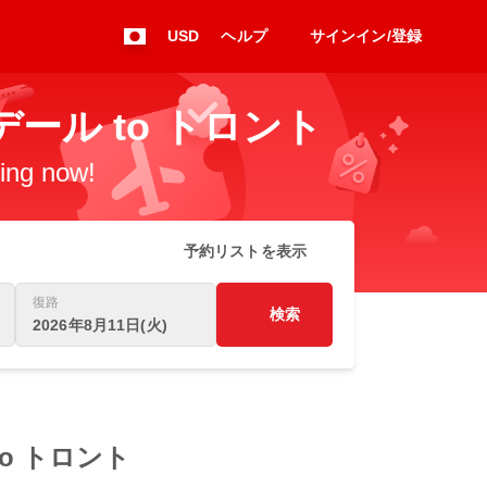
USD
ヘルプ
サインイン/登録
ダーデール to トロント
king now!
予約リストを表示
復路
検索
2026年8月11日(火)
ル to トロント