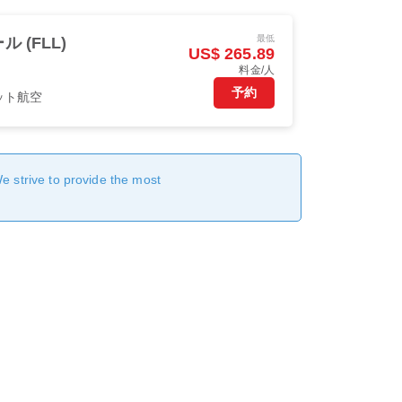
最低
(FLL)
US$ 265.89
料金/人
予約
ット航空
We strive to provide the most