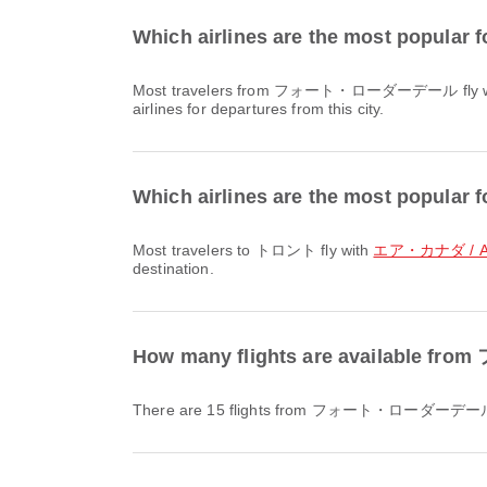
Which airlines are the most pop
Most travelers from フォート・ローダーデール fly 
airlines for departures from this city.
Which airlines are the most popular
Most travelers to トロント fly with
エア・カナダ / Ai
destination.
How many flights are availab
There are 15 flights from フォート・ローダーデ