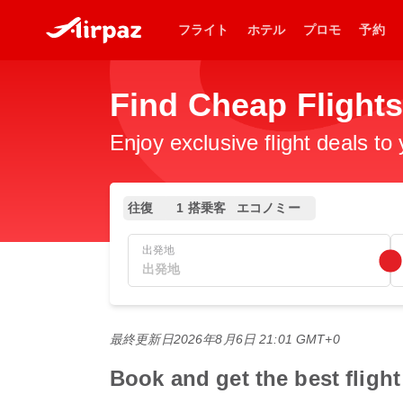
フライト
ホテル
プロモ
予約
Find Cheap Fl
Enjoy exclusive flight deals to
往復
1 搭乗客
エコノミー
出発地
最終更新日
2026年8月6日 21:01 GMT+0
Book and get the best