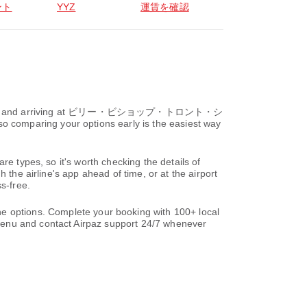
ント
YYZ
運賃を確認
 and arriving at ビリー・ビショップ・トロント・シ
 comparing your options early is the easiest way
re types, so it's worth checking the details of
 the airline's app ahead of time, or at the airport
s-free.
ptions. Complete your booking with 100+ local
nu and contact Airpaz support 24/7 whenever