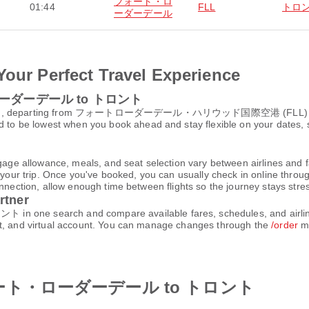
フォート・ロ
01:44
FLL
トロ
ーダーデール
Your Perfect Travel Experience
ート・ローダーデール to トロント
ト, departing from フォートローダーデール・ハリウッド国際空港 (FLL)
 be lowest when you book ahead and stay flexible on your dates, so
gage allowance, meals, and seat selection vary between airlines and fa
 your trip. Once you've booked, you can usually check in online through
nnection, allow enough time between flights so the journey stays stres
rtner
e search and compare available fares, schedules, and airline o
et, and virtual account. You can manage changes through the
/order
me
om フォート・ローダーデール to トロント