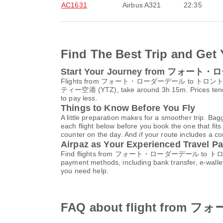
AC1631
Airbus A321
22:35
Find The Best Trip and Get 
Start Your Journey from フォ
Flights from フォート・ローダーデール to トロン
ティー空港 (YTZ), take around 3h 15m. Prices tend to
to pay less.
Things to Know Before You Fly
A little preparation makes for a smoother trip. Bag
each flight below before you book the one that fits
counter on the day. And if your route includes a co
Airpaz as Your Experienced Travel Pa
Find flights from フォート・ローダーデール to トロント in on
payment methods, including bank transfer, e-wall
you need help.
FAQ about flight fr