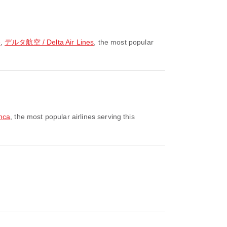
e
,
デルタ航空 / Delta Air Lines
, the most popular
nca
, the most popular airlines serving this