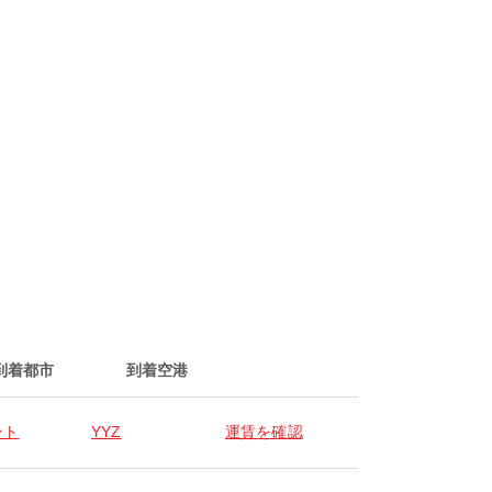
ト
到着都市
到着空港
ント
YYZ
運賃を確認