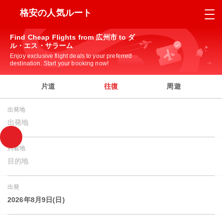
格安の人気ルート
Find Cheap Flights from 広州市 to ダ
ル・エス・サラーム
Enjoy exclusive flight deals to your preferred
destination. Start your booking now!
片道
往復
周遊
出発地
出発地
到着地
目的地
出発
2026年8月9日(日)