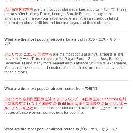
広州白雲国際空港
are the most popular departure airports in 広州市. These
airports offer Nursery Room, Lounge, Shuttle Bus and many more
amenities to enhance your travel experience. You can check detailed
information about facilities and terminal layouts at these airports.
What are the most popular airports for arrival in ダル・エス・サラー
ム?
ジュリウス ニエレレ国際空港
are the most popular arrival airports in ダル・
エス・サラーム. These airports offer Prayer Room, Shuttle Bus, Banking
Service/ATM and many more amenities to enhance your travel experience.
You can check detailed information about facilities and terminal layouts at
these airports.
What are the most popular airport routes from 広州市?
flight from 広州白雲国際空港 to クアラルンプール国際空港
,
flight from 広州
白雲国際空港 to スナイ国際空港
,
flight from 広州白雲国際空港 to シンガポー
ル・チャンギ空港
are the most popular airport routes from 広州市. These
routes offer convenient connections for your trip.
What are the most popular airport routes to ダル・エス・サラーム?