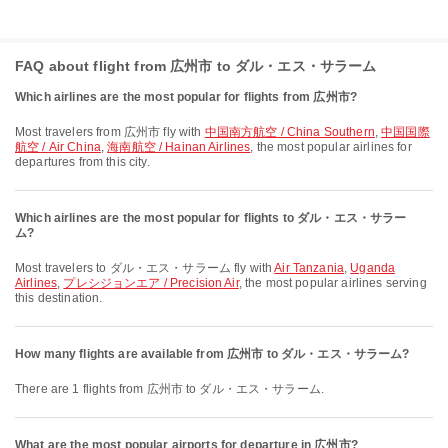
FAQ about flight from 広州市 to ダル・エス・サラーム
Which airlines are the most popular for flights from 広州市?
Most travelers from 広州市 fly with
中国南方航空 / China Southern
,
中国国際
航空 / Air China
,
海南航空 / Hainan Airlines
, the most popular airlines for
departures from this city.
Which airlines are the most popular for flights to ダル・エス・サラー
ム?
Most travelers to ダル・エス・サラーム fly with
Air Tanzania
,
Uganda
Airlines
,
プレシジョンエア / Precision Air
, the most popular airlines serving
this destination.
How many flights are available from 広州市 to ダル・エス・サラーム?
There are 1 flights from 広州市 to ダル・エス・サラーム.
What are the most popular airports for departure in 広州市?