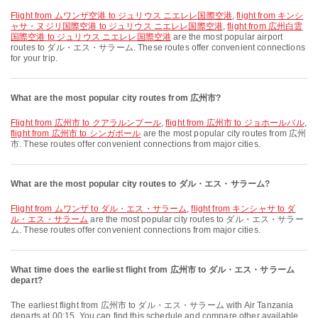
flight from ムワンザ空港 to ジュリウス ニエレレ国際空港
,
flight from キンシ
ャサ・ヌジリ国際空港 to ジュリウス ニエレレ国際空港
,
flight from 広州白雲
国際空港 to ジュリウス ニエレレ国際空港
are the most popular airport
routes to ダル・エス・サラーム. These routes offer convenient connections
for your trip.
What are the most popular city routes from 広州市?
flight from 広州市 to クアラルンプール
,
flight from 広州市 to ジョホールバル
,
flight from 広州市 to シンガポール
are the most popular city routes from 広州
市. These routes offer convenient connections from major cities.
What are the most popular city routes to ダル・エス・サラーム?
flight from ムワンザ to ダル・エス・サラーム
,
flight from キンシャサ to ダ
ル・エス・サラーム
are the most popular city routes to ダル・エス・サラー
ム. These routes offer convenient connections from major cities.
What time does the earliest flight from 広州市 to ダル・エス・サラーム
depart?
The earliest flight from 広州市 to ダル・エス・サラーム with Air Tanzania
departs at 00:15. You can find this schedule and compare other available