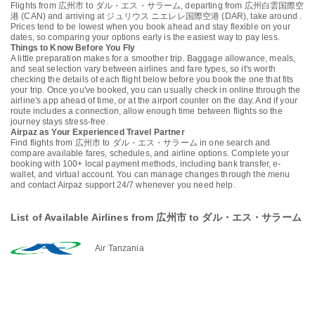
Flights from 広州市 to ダル・エス・サラーム, departing from 広州白雲国際空
港 (CAN) and arriving at ジュリウス ニエレレ国際空港 (DAR), take around .
Prices tend to be lowest when you book ahead and stay flexible on your
dates, so comparing your options early is the easiest way to pay less.
Things to Know Before You Fly
A little preparation makes for a smoother trip. Baggage allowance, meals,
and seat selection vary between airlines and fare types, so it's worth
checking the details of each flight below before you book the one that fits
your trip. Once you've booked, you can usually check in online through the
airline's app ahead of time, or at the airport counter on the day. And if your
route includes a connection, allow enough time between flights so the
journey stays stress-free.
Airpaz as Your Experienced Travel Partner
Find flights from 広州市 to ダル・エス・サラーム in one search and
compare available fares, schedules, and airline options. Complete your
booking with 100+ local payment methods, including bank transfer, e-
wallet, and virtual account. You can manage changes through the menu
and contact Airpaz support 24/7 whenever you need help.
List of Available Airlines from 広州市 to ダル・エス・サラーム
Air Tanzania