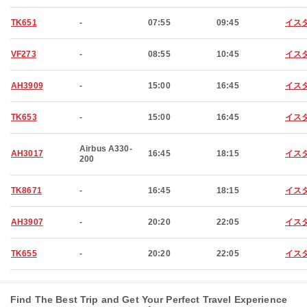
TK651
-
07:55
09:45
イス
VF273
-
08:55
10:45
イス
AH3909
-
15:00
16:45
イス
TK653
-
15:00
16:45
イス
Airbus A330-
AH3017
16:45
18:15
イス
200
TK8671
-
16:45
18:15
イス
AH3907
-
20:20
22:05
イス
TK655
-
20:20
22:05
イス
Find The Best Trip and Get Your Perfect Travel Experience