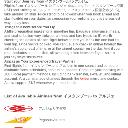
Start Your Journey from イスタンブール to アルジェ
Flights from イスタンブール to アルジェ, departing from イスタンブール空港
(IST) and arriving at アルジェ - ウアーリ・ブメディエーヌ国際空港 (ALG),
take around 3h 30m. Prices tend to be lowest when you book ahead and
stay flexible on your dates, so comparing your options early is the easiest
way to pay less.
Things to Know Before You Fly
A little preparation makes for a smoother trip. Baggage allowance, meals,
and seat selection vary between airlines and fare types, so it's worth
checking the details of each flight below before you book the one that fits
your trip. Once you've booked, you can usually check in online through the
airline's app ahead of time, or at the airport counter on the day. And if your
route includes a connection, allow enough time between flights so the
journey stays stress-free.
Airpaz as Your Experienced Travel Partner
Find flights from イスタンブール to アルジェ in one search and compare
available fares, schedules, and airline options. Complete your booking with
100+ local payment methods, including bank transfer, e-wallet, and virtual
account. You can manage changes through the
/order
menu and contact
Airpaz support 24/7 whenever you need help.
List of Available Airlines from イスタンブール to アルジェ
アルジェリア航空
Pegasus Airlines