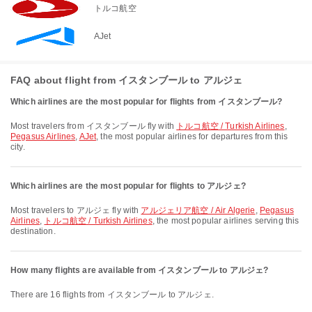
トルコ航空
AJet
FAQ about flight from イスタンブール to アルジェ
Which airlines are the most popular for flights from イスタンブール?
Most travelers from イスタンブール fly with
トルコ航空 / Turkish Airlines
,
Pegasus Airlines
,
AJet
, the most popular airlines for departures from this
city.
Which airlines are the most popular for flights to アルジェ?
Most travelers to アルジェ fly with
アルジェリア航空 / Air Algerie
,
Pegasus
Airlines
,
トルコ航空 / Turkish Airlines
, the most popular airlines serving this
destination.
How many flights are available from イスタンブール to アルジェ?
There are 16 flights from イスタンブール to アルジェ.