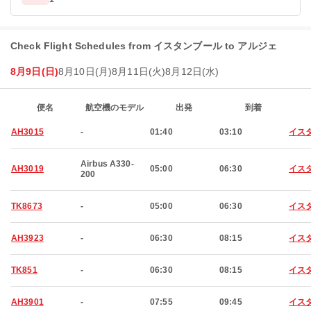
Check Flight Schedules from イスタンブール to アルジェ
8月9日(日)
8月10日(月)
8月11日(火)
8月12日(水)
便名
航空機のモデル
出発
到着
AH3015
-
01:40
03:10
イス
Airbus A330-
AH3019
05:00
06:30
イス
200
TK8673
-
05:00
06:30
イス
AH3923
-
06:30
08:15
イス
TK851
-
06:30
08:15
イス
AH3901
-
07:55
09:45
イス