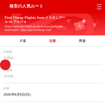
格安の人気ルート
Find Cheap Flights from イスタンブー
ル to アルジェ
Enjoy exclusive flight deals to your preferred
destination. Start your booking now!
片道
往復
周遊
出発地
出発地
到着地
目的地
出発
2026年8月9日(日)