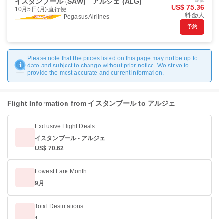
イスタンブール (SAW)
アルジェ (ALG)
最低
US$ 75.36
10月5日(月)
直行便
料金/人
Pegasus Airlines
予約
Please note that the prices listed on this page may not be up to
date and subject to change without prior notice. We strive to
provide the most accurate and current information.
Flight Information from イスタンブール to アルジェ
Exclusive Flight Deals
イスタンブール - アルジェ
US$ 70.62
Lowest Fare Month
9月
Total Destinations
1