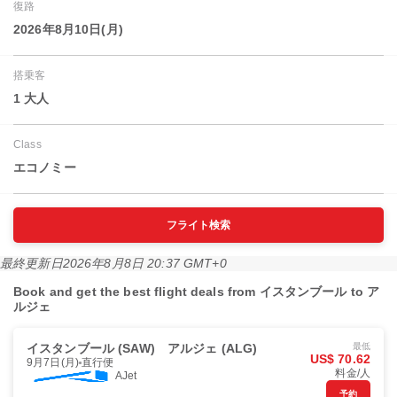
復路
2026年8月10日(月)
搭乗客
1 大人
Class
エコノミー
フライト検索
最終更新日
2026年8月8日 20:37 GMT+0
Book and get the best flight deals from イスタンブール to ア
ルジェ
イスタンブール (SAW)
アルジェ (ALG)
最低
US$ 70.62
9月7日(月)
直行便
料金/人
AJet
予約