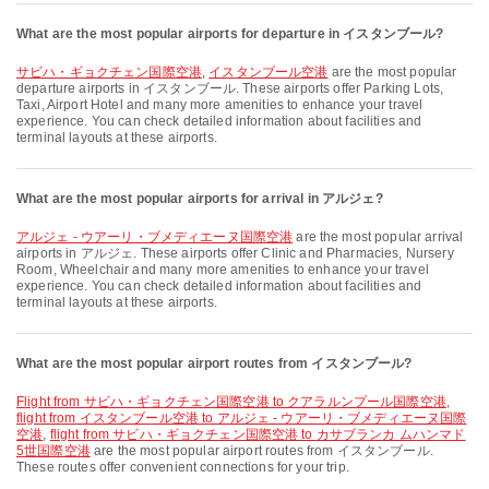
What are the most popular airports for departure in イスタンブール?
サビハ・ギョクチェン国際空港
,
イスタンブール空港
are the most popular
departure airports in イスタンブール. These airports offer Parking Lots,
Taxi, Airport Hotel and many more amenities to enhance your travel
experience. You can check detailed information about facilities and
terminal layouts at these airports.
What are the most popular airports for arrival in アルジェ?
アルジェ - ウアーリ・ブメディエーヌ国際空港
are the most popular arrival
airports in アルジェ. These airports offer Clinic and Pharmacies, Nursery
Room, Wheelchair and many more amenities to enhance your travel
experience. You can check detailed information about facilities and
terminal layouts at these airports.
What are the most popular airport routes from イスタンブール?
flight from サビハ・ギョクチェン国際空港 to クアラルンプール国際空港
,
flight from イスタンブール空港 to アルジェ - ウアーリ・ブメディエーヌ国際
空港
,
flight from サビハ・ギョクチェン国際空港 to カサブランカ ムハンマド
5世国際空港
are the most popular airport routes from イスタンブール.
These routes offer convenient connections for your trip.