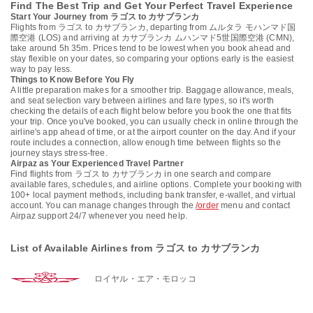
Find The Best Trip and Get Your Perfect Travel Experience
Start Your Journey from ラゴス to カサブランカ
Flights from ラゴス to カサブランカ, departing from ムルタラ モハンマド国
際空港 (LOS) and arriving at カサブランカ ムハンマド5世国際空港 (CMN),
take around 5h 35m. Prices tend to be lowest when you book ahead and
stay flexible on your dates, so comparing your options early is the easiest
way to pay less.
Things to Know Before You Fly
A little preparation makes for a smoother trip. Baggage allowance, meals,
and seat selection vary between airlines and fare types, so it's worth
checking the details of each flight below before you book the one that fits
your trip. Once you've booked, you can usually check in online through the
airline's app ahead of time, or at the airport counter on the day. And if your
route includes a connection, allow enough time between flights so the
journey stays stress-free.
Airpaz as Your Experienced Travel Partner
Find flights from ラゴス to カサブランカ in one search and compare
available fares, schedules, and airline options. Complete your booking with
100+ local payment methods, including bank transfer, e-wallet, and virtual
account. You can manage changes through the
/order
menu and contact
Airpaz support 24/7 whenever you need help.
List of Available Airlines from ラゴス to カサブランカ
ロイヤル・エア・モロッコ