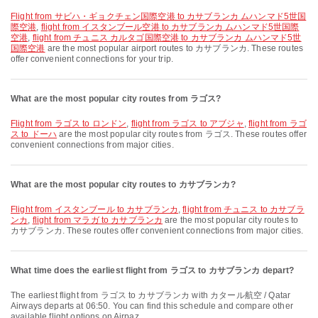
flight from サビハ・ギョクチェン国際空港 to カサブランカ ムハンマド5世国
際空港
,
flight from イスタンブール空港 to カサブランカ ムハンマド5世国際
空港
,
flight from チュニス カルタゴ国際空港 to カサブランカ ムハンマド5世
国際空港
are the most popular airport routes to カサブランカ. These routes
offer convenient connections for your trip.
What are the most popular city routes from ラゴス?
flight from ラゴス to ロンドン
,
flight from ラゴス to アブジャ
,
flight from ラゴ
ス to ドーハ
are the most popular city routes from ラゴス. These routes offer
convenient connections from major cities.
What are the most popular city routes to カサブランカ?
flight from イスタンブール to カサブランカ
,
flight from チュニス to カサブラ
ンカ
,
flight from マラガ to カサブランカ
are the most popular city routes to
カサブランカ. These routes offer convenient connections from major cities.
What time does the earliest flight from ラゴス to カサブランカ depart?
The earliest flight from ラゴス to カサブランカ with カタール航空 / Qatar
Airways departs at 06:50. You can find this schedule and compare other
available flight options on Airpaz.