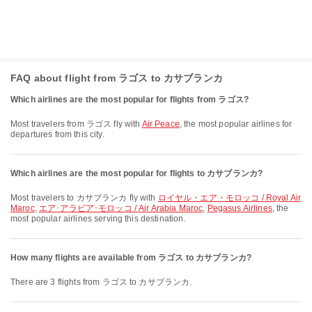
FAQ about flight from ラゴス to カサブランカ
Which airlines are the most popular for flights from ラゴス?
Most travelers from ラゴス fly with
Air Peace
, the most popular airlines for
departures from this city.
Which airlines are the most popular for flights to カサブランカ?
Most travelers to カサブランカ fly with
ロイヤル・エア・モロッコ / Royal Air
Maroc
,
エア･アラビア･モロッコ / Air Arabia Maroc
,
Pegasus Airlines
, the
most popular airlines serving this destination.
How many flights are available from ラゴス to カサブランカ?
There are 3 flights from ラゴス to カサブランカ.