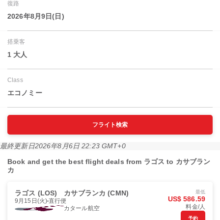
復路
2026年8月9日(日)
搭乗客
1 大人
Class
エコノミー
フライト検索
最終更新日
2026年8月6日 22:23 GMT+0
Book and get the best flight deals from ラゴス to カサブラン
カ
ラゴス (LOS)
カサブランカ (CMN)
最低
US$ 586.59
9月15日(火)
直行便
料金/人
カタール航空
予約