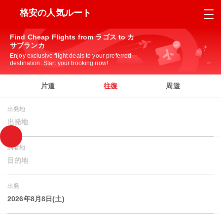
格安の人気ルート
Find Cheap Flights from ラゴス to カ
サブランカ
Enjoy exclusive flight deals to your preferred
destination. Start your booking now!
片道
往復
周遊
出発地
出発地
到着地
目的地
出発
2026年8月8日(土)