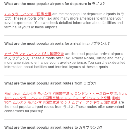
What are the most popular airports for departure in ラゴス?
ムルタラ モハンマド国際空港
are the most popular departure airports in ラ
ゴス. These airports offer Taxi and many more amenities to enhance your
travel experience. You can check detailed information about facilities and
terminal layouts at these airports.
What are the most popular airports for arrival in カサブランカ?
カサブランカ ムハンマド5世国際空港
are the most popular arrival airports
in カサブランカ. These airports offer Taxi, Prayer Room, Dining and many
more amenities to enhance your travel experience. You can check detailed
information about facilities and terminal layouts at these airports.
What are the most popular airport routes from ラゴス?
flight from ムルタラ モハンマド国際空港 to ロンドン・ヒースロー空港
,
flight
from ムルタラ モハンマド国際空港 to ロンドン・ガトウィック空港
,
flight
from ムルタラ モハンマド国際空港 to ンナムディ・アジキウェ国際空港
are
the most popular airport routes from ラゴス. These routes offer convenient
connections for your trip.
What are the most popular airport routes to カサブランカ?