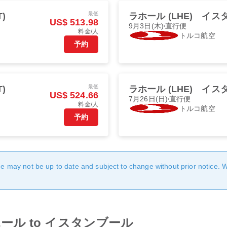
最低
)
ラホール (LHE)
イスタ
US$ 513.98
9月3日(木)
直行便
料金/人
トルコ航空
予約
最低
)
ラホール (LHE)
イスタ
US$ 524.66
7月26日(日)
直行便
料金/人
トルコ航空
予約
age may not be up to date and subject to change without prior notice. 
om ラホール to イスタンブール