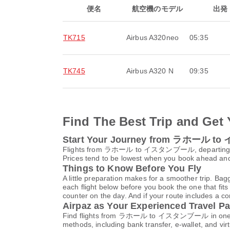
便名
航空機のモデル
出発
TK715
Airbus A320neo
05:35
TK745
Airbus A320 N
09:35
Find The Best Trip and Get 
Start Your Journey from ラホール
Flights from ラホール to イスタンブール, depart
Prices tend to be lowest when you book ahead and s
Things to Know Before You Fly
A little preparation makes for a smoother trip. Bag
each flight below before you book the one that fits
counter on the day. And if your route includes a co
Airpaz as Your Experienced Travel Pa
Find flights from ラホール to イスタンブール in one searc
methods, including bank transfer, e-wallet, and 