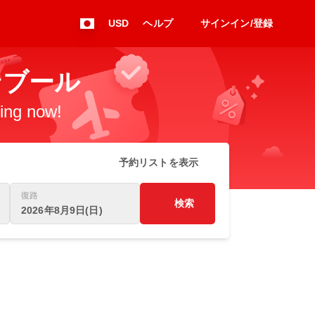
USD
ヘルプ
サインイン/登録
スタンブール
king now!
予約リストを表示
復路
検索
2026年8月9日(日)