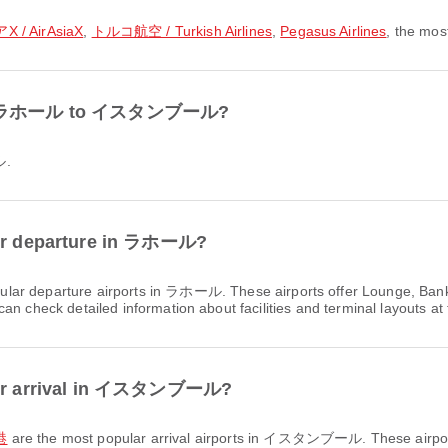
/ AirAsiaX
,
トルコ航空 / Turkish Airlines
,
Pegasus Airlines
, the most
 from ラホール to イスタンブール?
ル.
 for departure in ラホール?
ular departure airports in ラホール. These airports offer Lounge, Ban
n check detailed information about facilities and terminal layouts at 
s for arrival in イスタンブール?
港
are the most popular arrival airports in イスタンブール. These airport