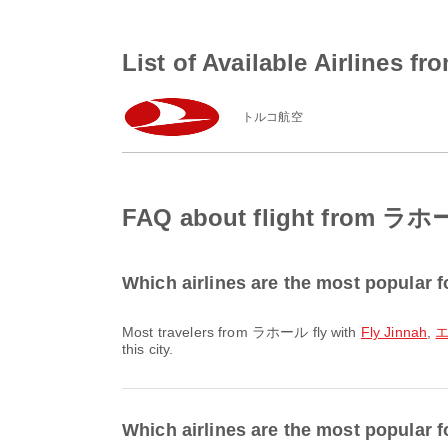
List of Available Airli
トルコ航空
FAQ about flight from
Which airlines are the most popular
Most travelers from ラホール fly with
Fly Jinnah
,
エ
this city.
Which airlines are the most popula