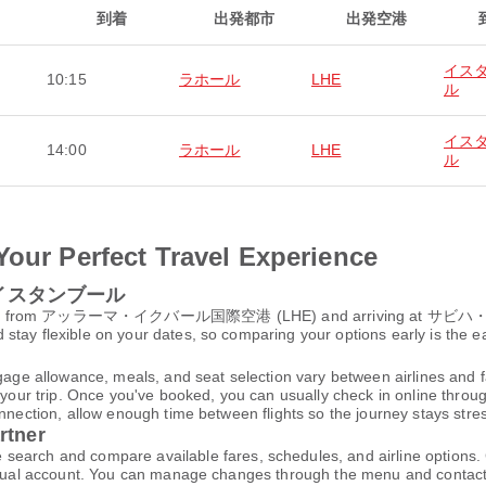
到着
出発都市
出発空港
イス
10:15
ラホール
LHE
ル
イス
14:00
ラホール
LHE
ル
Your Perfect Travel Experience
 to イスタンブール
ing from アッラーマ・イクバール国際空港 (LHE) and arriving at サビハ
tay flexible on your dates, so comparing your options early is the ea
gage allowance, meals, and seat selection vary between airlines and fa
 your trip. Once you've booked, you can usually check in online through
nnection, allow enough time between flights so the journey stays stres
rtner
h and compare available fares, schedules, and airline options. C
virtual account. You can manage changes through the menu and contac