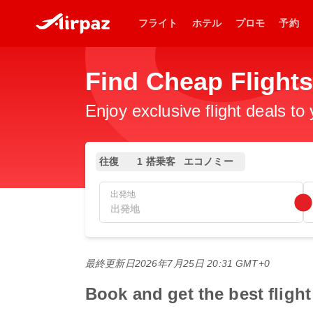
フライト
ホテル
プロモ
予約
Find Cheap Fli
Enjoy exclusive flight deals to
往復
1 搭乗客
エコノミー
出発地
最終更新日
2026年7月25日 20:31 GMT+0
Book and get the best f