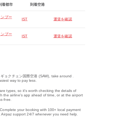
到着都市
到着空港
タンブー
IST
運賃を確認
タンブー
IST
運賃を確認
・ギョクチェン国際空港 (SAW), take around .
siest way to pay less.
re types, so it's worth checking the details of
 the airline's app ahead of time, or at the airport
s-free.
omplete your booking with 100+ local payment
t Airpaz support 24/7 whenever you need help.