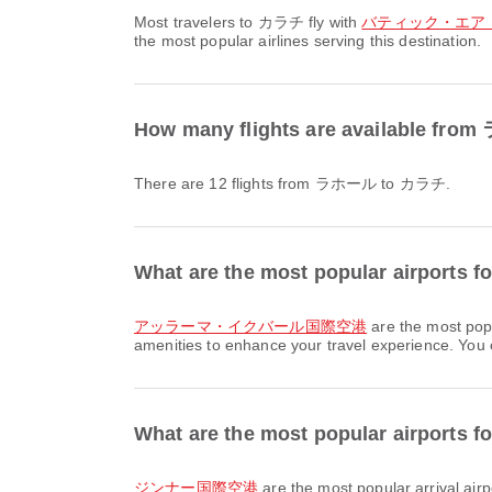
Most travelers to カラチ fly with
バティック・エア・マレー
the most popular airlines serving this destination.
How many flights are available f
There are 12 flights from ラホール to カラチ.
What are the most popular airports
アッラーマ・イクバール国際空港
are the most pop
amenities to enhance your travel experience. You ca
What are the most popular airports f
ジンナー国際空港
are the most popular arrival ai