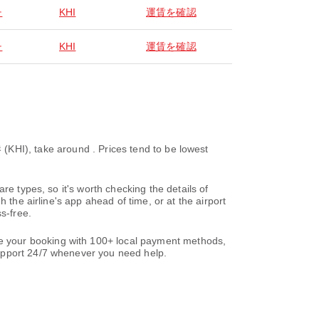
チ
KHI
運賃を確認
チ
KHI
運賃を確認
ake around . Prices tend to be lowest
re types, so it's worth checking the details of
 the airline's app ahead of time, or at the airport
s-free.
e your booking with 100+ local payment methods,
support 24/7 whenever you need help.