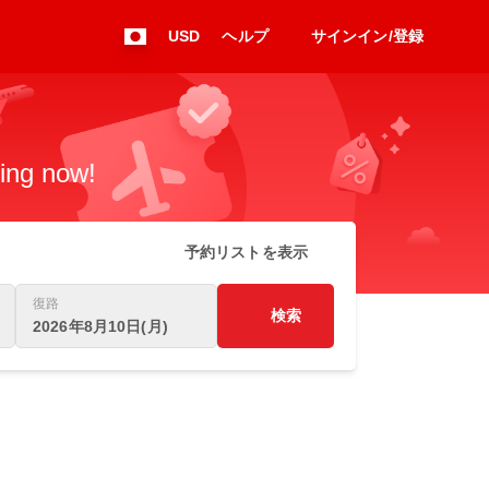
USD
ヘルプ
サインイン/登録
king now!
予約リストを表示
復路
検索
2026年8月10日(月)