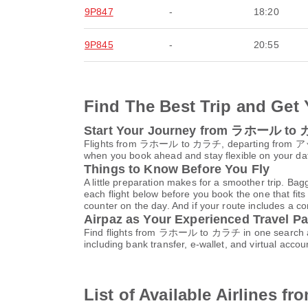
9P847
-
18:20
9P845
-
20:55
Find The Best Trip and Get 
Start Your Journey from ラホール t
Flights from ラホール to カラチ, departing from
when you book ahead and stay flexible on your date
Things to Know Before You Fly
A little preparation makes for a smoother trip. Bag
each flight below before you book the one that fits
counter on the day. And if your route includes a co
Airpaz as Your Experienced Travel Pa
Find flights from ラホール to カラチ in one search and
including bank transfer, e-wallet, and virtual a
List of Available Airlin