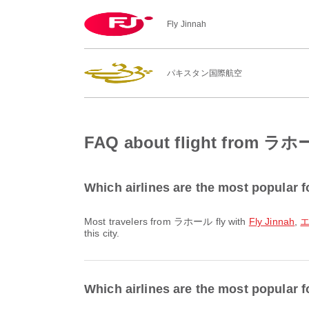
Fly Jinnah
パキスタン国際航空
FAQ about flight from 
Which airlines are the most popular
Most travelers from ラホール fly with
Fly Jinnah
,
エ
this city.
Which airlines are the most popular 