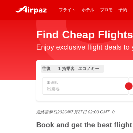
フライト
ホテル
プロモ
予約
Find Cheap Flig
Enjoy exclusive flight deals to
往復
1 搭乗客
エコノミー
出発地
最終更新日
2026年7月27日 02:00 GMT+0
Book and get the best fl