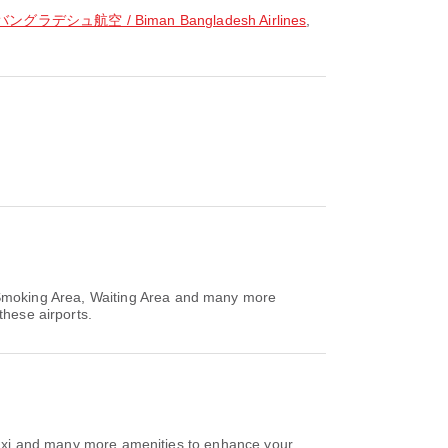
ラデシュ航空 / Biman Bangladesh Airlines
,
 Smoking Area, Waiting Area and many more
these airports.
Taxi and many more amenities to enhance your