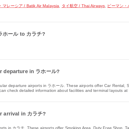
シア / Batik Air Malaysia
,
タイ航空 / Thai Airways
,
ビーマン・バング
rom ラホール to カラチ?
 for departure in ラホール?
ular departure airports in ラホール. These airports offer Car Rental,
n check detailed information about facilities and terminal layouts at 
or arrival in カラチ?
rports in カラチ. These airports offer Smoking Area, Duty Free Shop, 