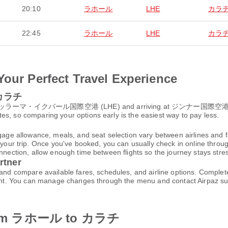
20:10
ラホール
LHE
カラ
22:45
ラホール
LHE
カラ
Your Perfect Travel Experience
o カラチ
 アッラーマ・イクバール国際空港 (LHE) and arriving at ジンナー国際空港 (KHI), t
s, so comparing your options early is the easiest way to pay less.
gage allowance, meals, and seat selection vary between airlines and fa
 your trip. Once you've booked, you can usually check in online through
nnection, allow enough time between flights so the journey stays stres
rtner
 compare available fares, schedules, and airline options. Complet
ccount. You can manage changes through the menu and contact Airpaz 
es from ラホール to カラチ