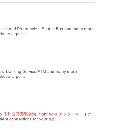
Clinic and Pharmacies, Shuttle Bus and many more
these airports.
cies, Banking Service/ATM and many more
these airports.
 to 広州白雲国際空港
,
flight from アッラーマ・イク
nt connections for your trip.