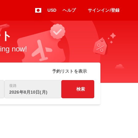
USD
ヘルプ
サインイン/登録
ート
king now!
予約リストを表示
復路
検索
2026年8月10日(月)