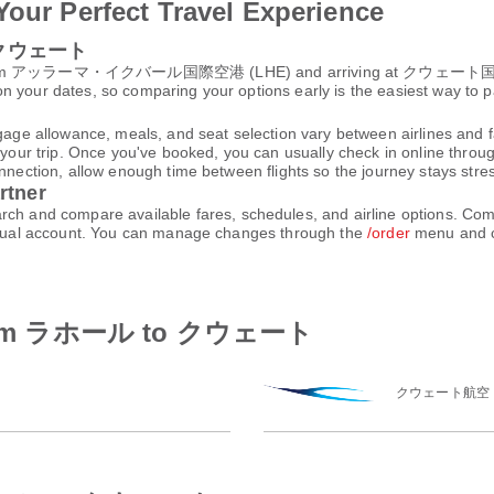
Your Perfect Travel Experience
to クウェート
rom アッラーマ・イクバール国際空港 (LHE) and arriving at クウェート国際空港 (K
n your dates, so comparing your options early is the easiest way to p
gage allowance, meals, and seat selection vary between airlines and fa
 your trip. Once you've booked, you can usually check in online through
nnection, allow enough time between flights so the journey stays stres
rtner
and compare available fares, schedules, and airline options. Comp
virtual account. You can manage changes through the
/order
menu and c
es from ラホール to クウェート
クウェート航空