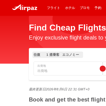
フライト
ホテル
プロモ
予約
Find Cheap Fli
Enjoy exclusive flight deals to
往復
1 搭乗客
エコノミー
出発地
最終更新日
2026年8月6日 22:31 GMT+0
Book and get the best f