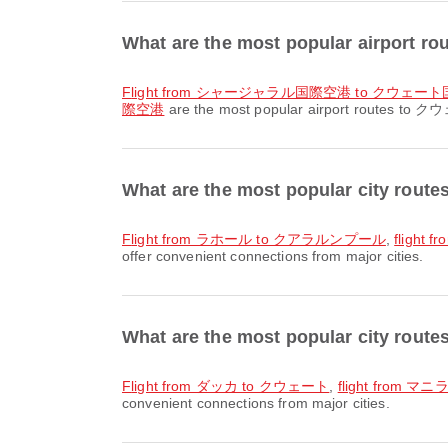
What are the most popular airport
flight from シャージャラル国際空港 to クウェー
際空港
are the most popular airport routes to クウェ
What are the most popular city ro
flight from ラホール to クアラルンプール
,
flight
offer convenient connections from major cities.
What are the most popular city ro
flight from ダッカ to クウェート
,
flight from マ
convenient connections from major cities.