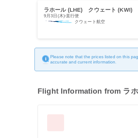
ラホール (LHE)
クウェート (KWI)
9月3日(木)
直行便
クウェート航空
Please note that the prices listed on this p
accurate and current information.
Flight Information fro