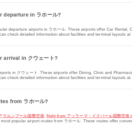
 for departure in ラホール?
ular departure airports in ラホール. These airports offer Car Rental, 
n check detailed information about facilities and terminal layouts at 
 for arrival in クウェート?
 airports in クウェート. These airports offer Dining, Clinic and Pharma
n check detailed information about facilities and terminal layouts at 
 routes from ラホール?
o クアラルンプール国際空港
,
flight from アッラーマ・イクバール国際空港
 most popular airport routes from ラホール. These routes offer convenie