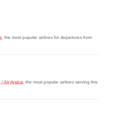
s
, the most popular airlines for departures from
ir Arabia
, the most popular airlines serving this