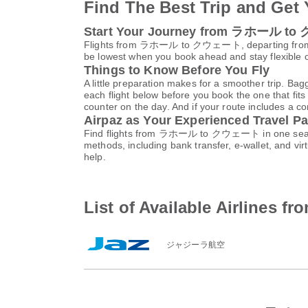
Find The Best Trip and Get 
Start Your Journey from ラホール 
Flights from ラホール to クウェート, departing f
be lowest when you book ahead and stay flexible o
Things to Know Before You Fly
A little preparation makes for a smoother trip. Bag
each flight below before you book the one that fits
counter on the day. And if your route includes a co
Airpaz as Your Experienced Travel Pa
Find flights from ラホール to クウェート in one search 
methods, including bank transfer, e-wallet, and 
help.
List of Available Airlin
ジャジーラ航空