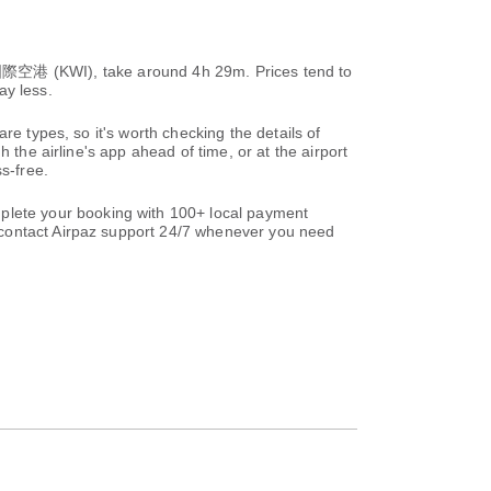
WI), take around 4h 29m. Prices tend to
ay less.
re types, so it's worth checking the details of
 the airline's app ahead of time, or at the airport
s-free.
lete your booking with 100+ local payment
ontact Airpaz support 24/7 whenever you need