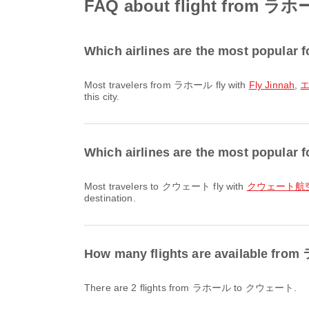
FAQ about flight from
Which airlines are the most popular
Most travelers from ラホール fly with
Fly Jinnah
,
エ
this city.
Which airlines are the most popular
Most travelers to クウェート fly with
クウェート航空 / 
destination.
How many flights are available 
There are 2 flights from ラホール to クウェート.