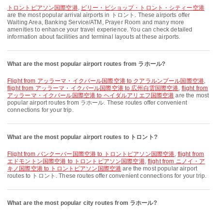
トロントピアソン国際空港
,
ビリー・ビショップ・トロント・シティー空港
are the most popular arrival airports in トロント. These airports offer
Waiting Area, Banking Service/ATM, Prayer Room and many more
amenities to enhance your travel experience. You can check detailed
information about facilities and terminal layouts at these airports.
What are the most popular airport routes from ラホール?
flight from アッラーマ・イクバール国際空港 to クアラルンプール国際空港
,
flight from アッラーマ・イクバール国際空港 to 広州白雲国際空港
,
flight from
アッラーマ・イクバール国際空港 to ヘイダルアリエフ国際空港
are the most
popular airport routes from ラホール. These routes offer convenient
connections for your trip.
What are the most popular airport routes to トロント?
flight from バンクーバー国際空港 to トロントピアソン国際空港
,
flight from
エドモントン国際空港 to トロントピアソン国際空港
,
flight from ニノイ・ア
キノ国際空港 to トロントピアソン国際空港
are the most popular airport
routes to トロント. These routes offer convenient connections for your trip.
What are the most popular city routes from ラホール?