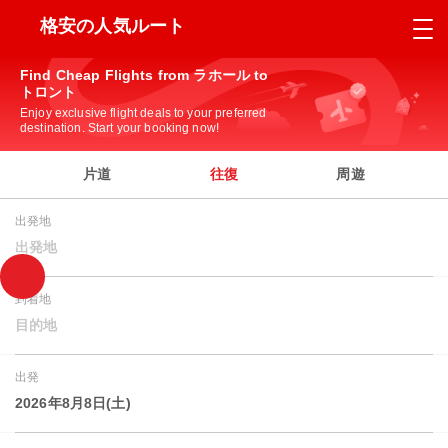
格安の人気ルート
Find Cheap Flights from ラホール to
トロント
Enjoy exclusive flight deals to your preferred
destination. Start your booking now!
片道
往復
周遊
出発地
出発地
到着地
目的地
出発
2026年8月8日(土)