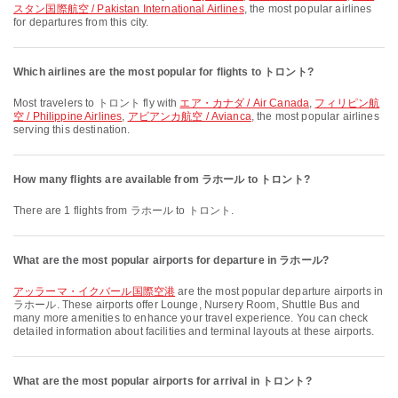
スタン国際航空 / Pakistan International Airlines
, the most popular airlines
for departures from this city.
Which airlines are the most popular for flights to トロント?
Most travelers to トロント fly with
エア・カナダ / Air Canada
,
フィリピン航
空 / Philippine Airlines
,
アビアンカ航空 / Avianca
, the most popular airlines
serving this destination.
How many flights are available from ラホール to トロント?
There are 1 flights from ラホール to トロント.
What are the most popular airports for departure in ラホール?
アッラーマ・イクバール国際空港
are the most popular departure airports in
ラホール. These airports offer Lounge, Nursery Room, Shuttle Bus and
many more amenities to enhance your travel experience. You can check
detailed information about facilities and terminal layouts at these airports.
What are the most popular airports for arrival in トロント?