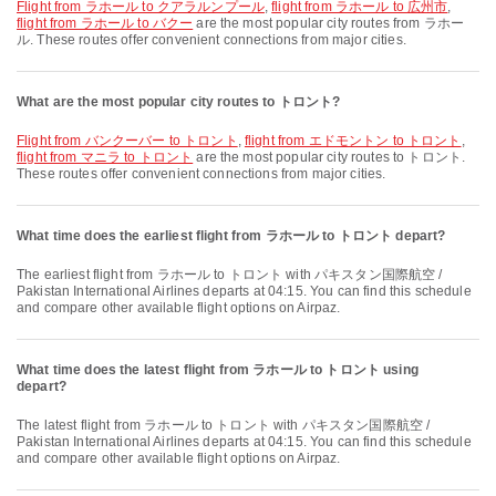
flight from ラホール to クアラルンプール
,
flight from ラホール to 広州市
,
flight from ラホール to バクー
are the most popular city routes from ラホー
ル. These routes offer convenient connections from major cities.
What are the most popular city routes to トロント?
flight from バンクーバー to トロント
,
flight from エドモントン to トロント
,
flight from マニラ to トロント
are the most popular city routes to トロント.
These routes offer convenient connections from major cities.
What time does the earliest flight from ラホール to トロント depart?
The earliest flight from ラホール to トロント with パキスタン国際航空 /
Pakistan International Airlines departs at 04:15. You can find this schedule
and compare other available flight options on Airpaz.
What time does the latest flight from ラホール to トロント using
depart?
The latest flight from ラホール to トロント with パキスタン国際航空 /
Pakistan International Airlines departs at 04:15. You can find this schedule
and compare other available flight options on Airpaz.