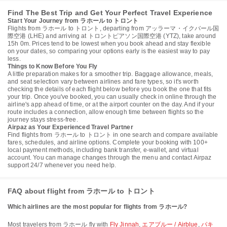
Find The Best Trip and Get Your Perfect Travel Experience
Start Your Journey from ラホール to トロント
Flights from ラホール to トロント, departing from アッラーマ・イクバール国
際空港 (LHE) and arriving at トロントピアソン国際空港 (YTZ), take around
15h 0m. Prices tend to be lowest when you book ahead and stay flexible
on your dates, so comparing your options early is the easiest way to pay
less.
Things to Know Before You Fly
A little preparation makes for a smoother trip. Baggage allowance, meals,
and seat selection vary between airlines and fare types, so it's worth
checking the details of each flight below before you book the one that fits
your trip. Once you've booked, you can usually check in online through the
airline's app ahead of time, or at the airport counter on the day. And if your
route includes a connection, allow enough time between flights so the
journey stays stress-free.
Airpaz as Your Experienced Travel Partner
Find flights from ラホール to トロント in one search and compare available
fares, schedules, and airline options. Complete your booking with 100+
local payment methods, including bank transfer, e-wallet, and virtual
account. You can manage changes through the menu and contact Airpaz
support 24/7 whenever you need help.
FAQ about flight from ラホール to トロント
Which airlines are the most popular for flights from ラホール?
Most travelers from ラホール fly with
Fly Jinnah
,
エアブルー / Airblue
,
パキ