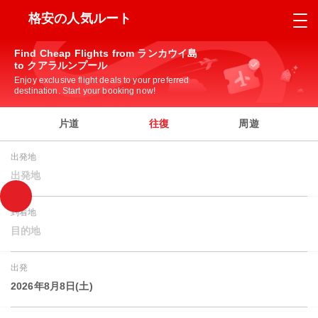
格安の人気ルート
Find Cheap Flights from ランカウイ島
to クアラルンプール
Enjoy exclusive flight deals to your preferred
destination. Start your booking now!
片道
往復
周遊
出発地
出発地
到着地
目的地
出発
2026年8月8日(土)