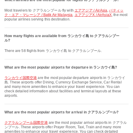
Which airlines are the most popular for flights to クアラルンプール?
Most travelers to クアラルンプール fly with
エアアジア / AirAsia
,
バティッ
ク・エア・マレーシア / Batik Air Malaysia
,
エアアジアX / AirAsiaX
, the most
popular airlines serving this destination.
How many flights are available from ランカウイ島 to クアラルンプー
ル?
There are 58 flights from ランカウイ島 to クアラルンプール.
What are the most popular airports for departure in ランカウイ島?
ランカウイ国際空港
are the most popular departure airports in ランカウイ
島. These airports offer Dining, Currency Exchange Service, Car Rental
and many more amenities to enhance your travel experience. You can
check detailed information about facilities and terminal layouts at these
airports.
What are the most popular airports for arrival in クアラルンプール?
クアラルンプール国際空港
are the most popular arrival airports in クアラル
ンプール. These airports offer Prayer Room, Taxi, Train and many more
amenities to enhance your travel experience. You can check detailed