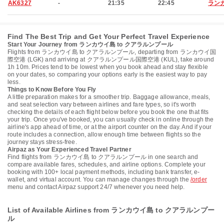
AK6327
-
21:35
22:45
ラン
Find The Best Trip and Get Your Perfect Travel Experience
Start Your Journey from ランカウイ島 to クアラルンプール
Flights from ランカウイ島 to クアラルンプール, departing from ランカウイ国
際空港 (LGK) and arriving at クアラルンプール国際空港 (KUL), take around
1h 10m. Prices tend to be lowest when you book ahead and stay flexible
on your dates, so comparing your options early is the easiest way to pay
less.
Things to Know Before You Fly
A little preparation makes for a smoother trip. Baggage allowance, meals,
and seat selection vary between airlines and fare types, so it's worth
checking the details of each flight below before you book the one that fits
your trip. Once you've booked, you can usually check in online through the
airline's app ahead of time, or at the airport counter on the day. And if your
route includes a connection, allow enough time between flights so the
journey stays stress-free.
Airpaz as Your Experienced Travel Partner
Find flights from ランカウイ島 to クアラルンプール in one search and
compare available fares, schedules, and airline options. Complete your
booking with 100+ local payment methods, including bank transfer, e-
wallet, and virtual account. You can manage changes through the
/order
menu and contact Airpaz support 24/7 whenever you need help.
List of Available Airlines from ランカウイ島 to クアラルンプー
ル