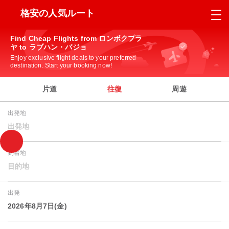
格安の人気ルート
Find Cheap Flights from ロンボクプラ
ヤ to ラブハン・バジョ
Enjoy exclusive flight deals to your preferred
destination. Start your booking now!
片道
往復
周遊
出発地
出発地
到着地
目的地
出発
2026年8月7日(金)