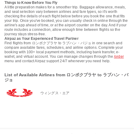
Things to Know Before You Fly
A little preparation makes for a smoother trip. Baggage allowance, meals,
and seat selection vary between airlines and fare types, so it's worth
checking the details of each flight below before you book the one that fits
your trip. Once you've booked, you can usually check in online through the
airline's app ahead of time, or at the airport counter on the day. And if your
route includes a connection, allow enough time between flights so the
journey stays stress-free.
Airpaz as Your Experienced Travel Partner
Find flights from ロンボクプラヤ to ラブハン・バジョ in one search and
compare available fares, schedules, and airline options. Complete your
booking with 100+ local payment methods, including bank transfer, e-
wallet, and virtual account. You can manage changes through the
/order
menu and contact Airpaz support 24/7 whenever you need help.
List of Available Airlines from ロンボクプラヤ to ラブハン・バ
ジョ
ウィングス・エア