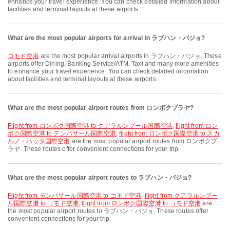
enhance your travel experience. You can check detailed information about
facilities and terminal layouts at these airports.
What are the most popular airports for arrival in ラブハン・バジョ?
コモド空港
are the most popular arrival airports in ラブハン・バジョ. These
airports offer Dining, Banking Service/ATM, Taxi and many more amenities
to enhance your travel experience. You can check detailed information
about facilities and terminal layouts at these airports.
What are the most popular airport routes from ロンボクプラヤ?
flight from ロンボク国際空港 to クアラルンプール国際空港
,
flight from ロン
ボク国際空港 to デンパサール国際空港
,
flight from ロンボク国際空港 to スカ
ルノ・ハッタ国際空港
are the most popular airport routes from ロンボクプ
ラヤ. These routes offer convenient connections for your trip.
What are the most popular airport routes to ラブハン・バジョ?
flight from デンパサール国際空港 to コモド空港
,
flight from クアラルンプー
ル国際空港 to コモド空港
,
flight from ロンボク国際空港 to コモド空港
are
the most popular airport routes to ラブハン・バジョ. These routes offer
convenient connections for your trip.