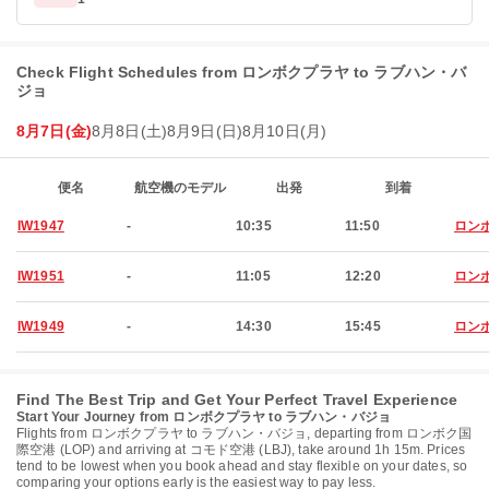
Check Flight Schedules from ロンボクプラヤ to ラブハン・バ
ジョ
8月7日(金)
8月8日(土)
8月9日(日)
8月10日(月)
便名
航空機のモデル
出発
到着
IW1947
-
10:35
11:50
ロン
IW1951
-
11:05
12:20
ロン
IW1949
-
14:30
15:45
ロン
Find The Best Trip and Get Your Perfect Travel Experience
Start Your Journey from ロンボクプラヤ to ラブハン・バジョ
Flights from ロンボクプラヤ to ラブハン・バジョ, departing from ロンボク国
際空港 (LOP) and arriving at コモド空港 (LBJ), take around 1h 15m. Prices
tend to be lowest when you book ahead and stay flexible on your dates, so
comparing your options early is the easiest way to pay less.